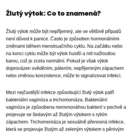
Žlutý výtok: Co to znamená?
Žlutý výtok může být nepříjemný, ale ve většině případů
není důvod k panice. Často je způsoben hormonálními
změnami během menstruačního cyklu. Na začátku nebo
na konci cyklu může být výtok hustší a mít nažloutlou
barvu, což je zcela normální. Pokud je však výtok
doprovázen svěděním, pálením, nepříjemným zápachem
nebo změnou konzistence, může to signalizovat infekci.
Mezi nejčastější infekce způsobující žlutý výtok patří
bakteriální vaginóza a trichomoniáza. Bakteriální
vaginóza je způsobena nerovnováhou bakterií v pochvě a
projevuje se šedavým až žlutým výtokem s rybím
zápachem. Trichomoniáza je sexuálně přenosná infekce,
která se projevuje žlutým až zeleným výtokem s pěnivým