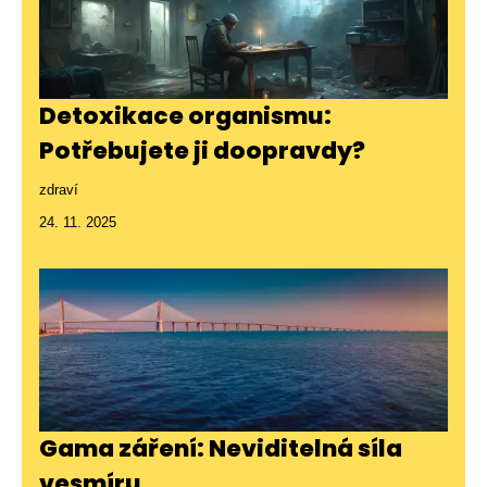
Detoxikace organismu:
Potřebujete ji doopravdy?
zdraví
24. 11. 2025
Gama záření: Neviditelná síla
vesmíru