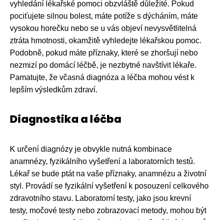
vyhledání lékařské pomoci obzvláště důležité. Pokud
pociťujete silnou bolest, máte potíže s dýcháním, máte
vysokou horečku nebo se u vás objeví nevysvětlitelná
ztráta hmotnosti, okamžitě vyhledejte lékařskou pomoc.
Podobně, pokud máte příznaky, které se zhoršují nebo
nezmizí po domácí léčbě, je nezbytné navštívit lékaře.
Pamatujte, že včasná diagnóza a léčba mohou vést k
lepším výsledkům zdraví.
Diagnostika a léčba
K určení diagnózy je obvykle nutná kombinace
anamnézy, fyzikálního vyšetření a laboratorních testů.
Lékař se bude ptát na vaše příznaky, anamnézu a životní
styl. Provádí se fyzikální vyšetření k posouzení celkového
zdravotního stavu. Laboratorní testy, jako jsou krevní
testy, močové testy nebo zobrazovací metody, mohou být