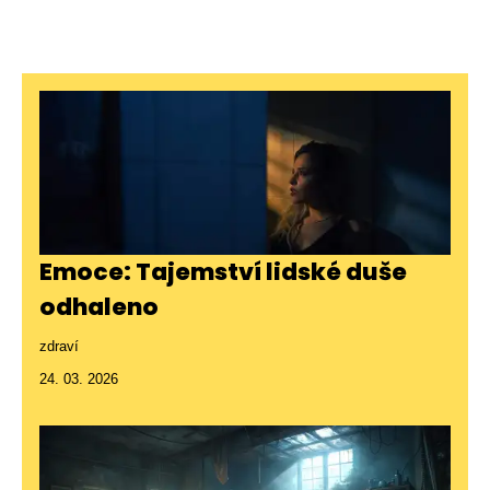
Emoce: Tajemství lidské duše
odhaleno
zdraví
24. 03. 2026