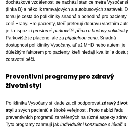
docházkové vzdálenosti se nachází stanice metra Vysočans
(linka B) a několik tramvajových a autobusových zastávek. D
tomu je cesta do polikliniky snadná a pohodlná pro pacienty 
celé Prahy. Pro pacienty, kteří preferují dopravu vlastním aut
je k dispozici
prostorné parkoviště přímo u budovy polikliniky
Parkoviště je placené, ale za
přijatelnou cenu
. Snadná
dostupnost polikliniky Vysočany, ať už MHD nebo autem, je
důležitým faktorem pro pacienty, kteří hledají kvalitní a dost
zdravotní péči.
Preventivní programy pro zdravý
životní styl
Poliklinika Vysočany si klade za cíl podporovat
zdravý život
styl
u svých pacientů a široké veřejnosti. Proto nabízí řadu
preventivních programů zaměřených na různé aspekty zdraví
Tyto programy zahrnují jak
individuální konzultace s lékaři a