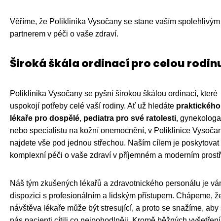
Věříme, že Poliklinika Vysočany se stane vaším spolehlivým
partnerem v péči o vaše zdraví.
Široká škála ordinací pro celou rodin
Poliklinika Vysočany se pyšní širokou škálou ordinací, které
uspokojí potřeby celé vaší rodiny. Ať už hledáte
praktického
lékaře pro dospělé
,
pediatra pro své ratolesti
, gynekologa
nebo specialistu na kožní onemocnění, v Poliklinice Vysoča
najdete vše pod jednou střechou. Naším cílem je poskytovat
komplexní péči o vaše zdraví v příjemném a moderním prostř
Náš tým zkušených lékařů a zdravotnického personálu je vá
dispozici s profesionálním a lidským přístupem. Chápeme, ž
návštěva lékaře může být stresující, a proto se snažíme, aby
nás pacienti cítili co nejpohodlněji. Kromě běžných vyšetření