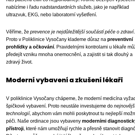
nabízíme i řadu nadstandardních služeb, jako je například
ultrazvuk, EKG, nebo laboratorní vyšetření.
Věříme, že
prevence je nejdůležitější součástí péče o zdraví
.
Proto v Poliklinice Vysočany klademe důraz na
preventivní
prohlídky a očkování
. Pravidelnými kontrolami u lékaře mů
předejít vzniku mnoha onemocnění, a zajistit si tak dlouhý a
zdravý život.
Moderní vybavení a zkušení lékaři
V poliklinice Vysočany chápeme, že moderní medicína vyža
špičkové vybavení. Proto neustále investujeme do
nejnovějš
technologií
, abychom vám mohli poskytnout tu nejlepší mož
péči. Naše ordinace jsou vybaveny
moderními diagnostick
přístroji
, které nám umožňují rychle a přesně stanovit diagn