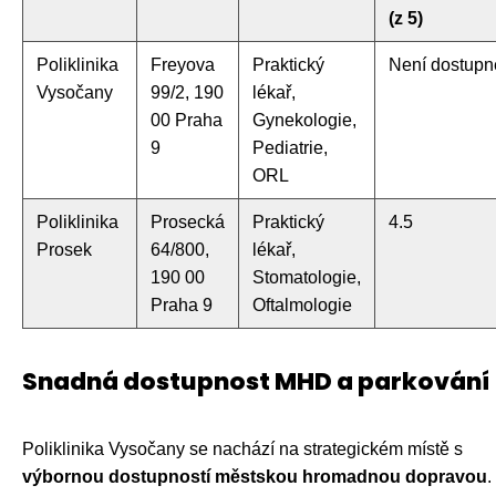
(z 5)
Poliklinika
Freyova
Praktický
Není dostupn
Vysočany
99/2, 190
lékař,
00 Praha
Gynekologie,
9
Pediatrie,
ORL
Poliklinika
Prosecká
Praktický
4.5
Prosek
64/800,
lékař,
190 00
Stomatologie,
Praha 9
Oftalmologie
Snadná dostupnost MHD a parkování
Poliklinika Vysočany se nachází na strategickém místě s
výbornou dostupností městskou hromadnou dopravou
.