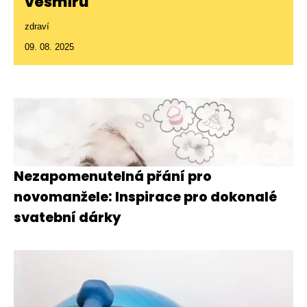
vesmíru
zdraví
09. 08. 2025
Nezapomenutelná přání pro
novomanžele: Inspirace pro dokonalé
svatební dárky