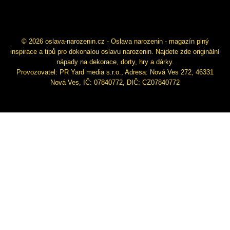
© 2026 oslava-narozenin.cz - Oslava narozenin - magazín plný
inspirace a tipů pro dokonalou oslavu narozenin. Najdete zde originální
nápady na dekorace, dorty, hry a dárky.
Provozovatel: PR Yard media s.r.o., Adresa: Nová Ves 272, 46331
Nová Ves, IČ: 07840772, DIČ: CZ07840772