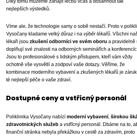
Díky tomu můžeme zahájit léčbu včas a dosáhnout tak
nejlepších výsledků.
Víme ale, že technologie samy o sobě nestačí. Proto v polikl
Vysočany kladame velký důraz i na
výběr lékařů
. Všichni na
lékaři jsou
zkušení odborníci ve svém oboru
a pravidelně 
doplňují své znalosti na odborných seminářích a konferencíc
Jsou to profesionálové s lidským přístupem, kteří vám vždy
ochotně vše vysvětlí a zodpoví vaše dotazy. Věříme, že
kombinace moderního vybavení a zkušených lékařů je záru
té nejlepší péče o vaše zdraví.
Dostupné ceny a vstřícný personál
Poliklinika Vysočany nabízí
moderní vybavení
,
širokou šk
zdravotnických služeb
a
vstřícný personál
. Dbáme na to, a
finanční stránka nebyla překážkou v cestě za zdravím, proto