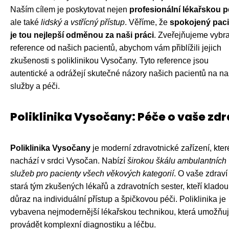
Naším cílem je poskytovat nejen
profesionální lékařskou p
ale také
lidský a vstřícný přístup
. Věříme, že
spokojený paci
je tou nejlepší odměnou za naši práci
. Zveřejňujeme vybr
reference od našich pacientů, abychom vám přiblížili jejich
zkušenosti s poliklinikou Vysočany. Tyto reference jsou
autentické a odrážejí skutečné názory našich pacientů na n
služby a péči.
Poliklinika Vysočany: Péče o vaše zdr
Poliklinika Vysočany
je moderní zdravotnické zařízení, kter
nachází v srdci Vysočan. Nabízí
širokou škálu ambulantních
služeb pro pacienty všech věkových kategorií
. O vaše zdraví
stará tým zkušených lékařů a zdravotních sester, kteří kladou
důraz na individuální přístup a špičkovou péči. Poliklinika je
vybavena nejmodernější lékařskou technikou, která umožňu
provádět komplexní diagnostiku a léčbu.