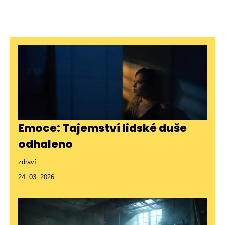
Emoce: Tajemství lidské duše
odhaleno
zdraví
24. 03. 2026