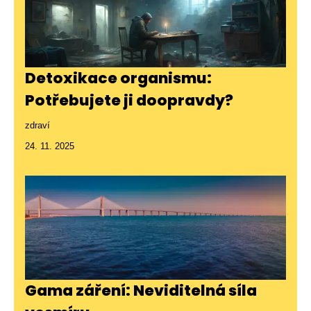
Detoxikace organismu:
Potřebujete ji doopravdy?
zdraví
24. 11. 2025
Gama záření: Neviditelná síla