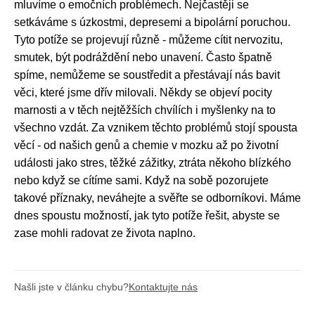
mluvíme o emočních problémech. Nejčastěji se
setkáváme s úzkostmi, depresemi a bipolární poruchou.
Tyto potíže se projevují různě - můžeme cítit nervozitu,
smutek, být podráždění nebo unavení. Často špatně
spíme, nemůžeme se soustředit a přestávají nás bavit
věci, které jsme dřív milovali. Někdy se objeví pocity
marnosti a v těch nejtěžších chvílích i myšlenky na to
všechno vzdát. Za vznikem těchto problémů stojí spousta
věcí - od našich genů a chemie v mozku až po životní
události jako stres, těžké zážitky, ztráta někoho blízkého
nebo když se cítíme sami. Když na sobě pozorujete
takové příznaky, neváhejte a svěřte se odborníkovi. Máme
dnes spoustu možností, jak tyto potíže řešit, abyste se
zase mohli radovat ze života naplno.
Našli jste v článku chybu?
Kontaktujte nás