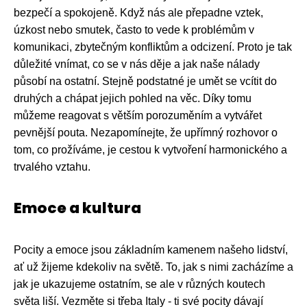
bezpečí a spokojeně. Když nás ale přepadne vztek,
úzkost nebo smutek, často to vede k problémům v
komunikaci, zbytečným konfliktům a odcizení. Proto je tak
důležité vnímat, co se v nás děje a jak naše nálady
působí na ostatní. Stejně podstatné je umět se vcítit do
druhých a chápat jejich pohled na věc. Díky tomu
můžeme reagovat s větším porozuměním a vytvářet
pevnější pouta. Nezapomínejte, že upřímný rozhovor o
tom, co prožíváme, je cestou k vytvoření harmonického a
trvalého vztahu.
Emoce a kultura
Pocity a emoce jsou základním kamenem našeho lidství,
ať už žijeme kdekoliv na světě. To, jak s nimi zacházíme a
jak je ukazujeme ostatním, se ale v různých koutech
světa liší. Vezměte si třeba Italy - ti své pocity dávají