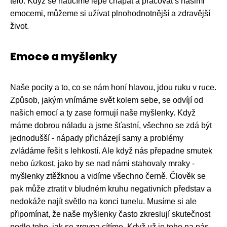
tělo. Když se naučíme lépe chápat a pracovat s našimi
emocemi, můžeme si užívat plnohodnotnější a zdravější
život.
Emoce a myšlenky
Naše pocity a to, co se nám honí hlavou, jdou ruku v ruce.
Způsob, jakým vnímáme svět kolem sebe, se odvíjí od
našich emocí a ty zase formují naše myšlenky. Když
máme dobrou náladu a jsme šťastní, všechno se zdá být
jednodušší - nápady přicházejí samy a problémy
zvládáme řešit s lehkostí. Ale když nás přepadne smutek
nebo úzkost, jako by se nad námi stahovaly mraky -
myšlenky ztěžknou a vidíme všechno černě. Člověk se
pak může ztratit v bludném kruhu negativních představ a
nedokáže najít světlo na konci tunelu. Musíme si ale
připomínat, že naše myšlenky často zkreslují skutečnost
podle toho, jak se zrovna cítíme. Když už je toho na nás