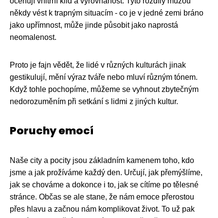
oceňují vnitřní klid a vyrovnanost. Tyto rozdíly můžou
někdy vést k trapným situacím - co je v jedné zemi bráno
jako upřímnost, může jinde působit jako naprostá
neomalenost.
Proto je fajn vědět, že lidé v různých kulturách jinak
gestikulují, mění výraz tváře nebo mluví různým tónem.
Když tohle pochopíme, můžeme se vyhnout zbytečným
nedorozuměním při setkání s lidmi z jiných kultur.
Poruchy emocí
Naše city a pocity jsou základním kamenem toho, kdo
jsme a jak prožíváme každý den. Určují, jak přemýšlíme,
jak se chováme a dokonce i to, jak se cítíme po tělesné
stránce. Občas se ale stane, že nám emoce přerostou
přes hlavu a začnou nám komplikovat život. To už pak