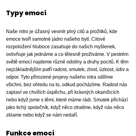
Typy emocí
Naše nitro je úžasný vesmír plný citů a prožitků, kde
emoce tvoří samotné jádro našeho bytí. Citové
rozpoložení hluboce zasahuje do našich myšlenek,
ovlivňuje jak jednáme a co tělesně prožíváme. V pestrém
světě emocí najdeme různé odstíny a druhy pocitů. K těm
nejzákladnějším patří radost, smutek, zlost, úzkost, údiv a
odpor. Tyto přirozené projevy našeho nitra sdílíme
všichni, bez ohledu na to, odkud pocházíme. Radost nás
zaplaví ve chvílích úspěchu, při krásných okamžicích
nebo když jsme s těmi, které máme rádi. Smutek přichází
jako tichý společník, když něco ztratíme, když nás něco
zklame nebo když se nám nedaří.
Funkce emocí