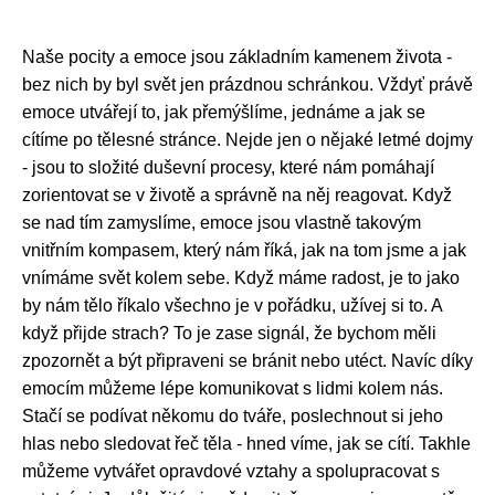
Naše pocity a emoce jsou základním kamenem života -
bez nich by byl svět jen prázdnou schránkou. Vždyť právě
emoce utvářejí to, jak přemýšlíme, jednáme a jak se
cítíme po tělesné stránce. Nejde jen o nějaké letmé dojmy
- jsou to složité duševní procesy, které nám pomáhají
zorientovat se v životě a správně na něj reagovat. Když
se nad tím zamyslíme, emoce jsou vlastně takovým
vnitřním kompasem, který nám říká, jak na tom jsme a jak
vnímáme svět kolem sebe. Když máme radost, je to jako
by nám tělo říkalo všechno je v pořádku, užívej si to. A
když přijde strach? To je zase signál, že bychom měli
zpozornět a být připraveni se bránit nebo utéct. Navíc díky
emocím můžeme lépe komunikovat s lidmi kolem nás.
Stačí se podívat někomu do tváře, poslechnout si jeho
hlas nebo sledovat řeč těla - hned víme, jak se cítí. Takhle
můžeme vytvářet opravdové vztahy a spolupracovat s