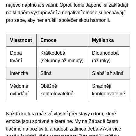
najevo naplno a s vášní. Oproti tomu Japonci si zakládají
na klidném vystupování a negativní emoce si nechávají
pro sebe, aby nenarušili společenskou harmonii.
Vlastnost
Emoce
Myšlenka
Doba
Krátkodobá
Dlouhodobá
trvání
(sekundy až minuty)
(až roky)
Intenzita
Silná
Slabší až silná
Vědomé
Obtížně
Snadněji
ovládání
kontrolovatelné
kontrolovatelné
Každá kultura má své vlastní představy o tom, které
emoce jsou správné a které ne. My na Západě často
tlačíme na pozitivitu a radost, zatímco třeba v Asii více