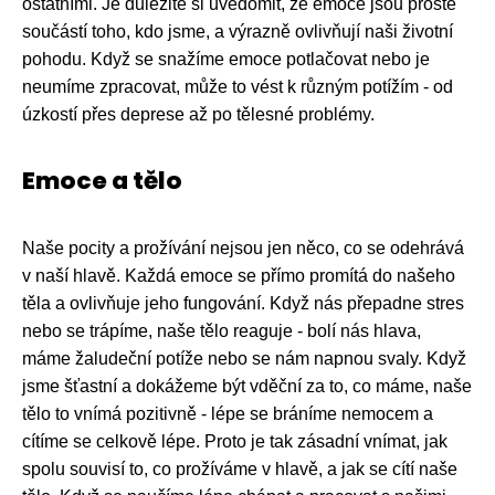
ostatními. Je důležité si uvědomit, že emoce jsou prostě
součástí toho, kdo jsme, a výrazně ovlivňují naši životní
pohodu. Když se snažíme emoce potlačovat nebo je
neumíme zpracovat, může to vést k různým potížím - od
úzkostí přes deprese až po tělesné problémy.
Emoce a tělo
Naše pocity a prožívání nejsou jen něco, co se odehrává
v naší hlavě. Každá emoce se přímo promítá do našeho
těla a ovlivňuje jeho fungování. Když nás přepadne stres
nebo se trápíme, naše tělo reaguje - bolí nás hlava,
máme žaludeční potíže nebo se nám napnou svaly. Když
jsme šťastní a dokážeme být vděční za to, co máme, naše
tělo to vnímá pozitivně - lépe se bráníme nemocem a
cítíme se celkově lépe. Proto je tak zásadní vnímat, jak
spolu souvisí to, co prožíváme v hlavě, a jak se cítí naše