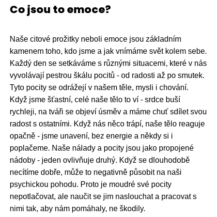
Co jsou to emoce?
Naše citové prožitky neboli emoce jsou základním
kamenem toho, kdo jsme a jak vnímáme svět kolem sebe.
Každý den se setkáváme s různými situacemi, které v nás
vyvolávají pestrou škálu pocitů - od radosti až po smutek.
Tyto pocity se odrážejí v našem těle, mysli i chování.
Když jsme šťastní, celé naše tělo to ví - srdce buší
rychleji, na tváři se objeví úsměv a máme chuť sdílet svou
radost s ostatními. Když nás něco trápí, naše tělo reaguje
opačně - jsme unavení, bez energie a někdy si i
poplačeme. Naše nálady a pocity jsou jako propojené
nádoby - jeden ovlivňuje druhý. Když se dlouhodobě
necítíme dobře, může to negativně působit na naši
psychickou pohodu. Proto je moudré své pocity
nepotlačovat, ale naučit se jim naslouchat a pracovat s
nimi tak, aby nám pomáhaly, ne škodily.