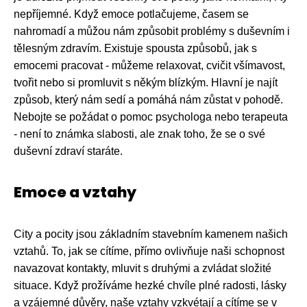
nepříjemné. Když emoce potlačujeme, časem se
nahromadí a můžou nám způsobit problémy s duševním i
tělesným zdravím. Existuje spousta způsobů, jak s
emocemi pracovat - můžeme relaxovat, cvičit všímavost,
tvořit nebo si promluvit s někým blízkým. Hlavní je najít
způsob, který nám sedí a pomáhá nám zůstat v pohodě.
Nebojte se požádat o pomoc psychologa nebo terapeuta
- není to známka slabosti, ale znak toho, že se o své
duševní zdraví staráte.
Emoce a vztahy
City a pocity jsou základním stavebním kamenem našich
vztahů. To, jak se cítíme, přímo ovlivňuje naši schopnost
navazovat kontakty, mluvit s druhými a zvládat složité
situace. Když prožíváme hezké chvíle plné radosti, lásky
a vzájemné důvěry, naše vztahy vzkvétají a cítíme se v