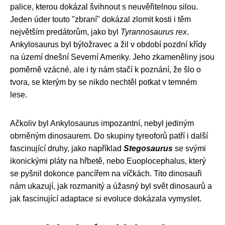
palice, kterou dokázal švihnout s neuvěřitelnou silou.
Jeden úder touto "zbraní" dokázal zlomit kosti i těm
největším predátorům, jako byl
Tyrannosaurus rex
.
Ankylosaurus byl býložravec a žil v období pozdní křídy
na území dnešní Severní Ameriky. Jeho zkameněliny jsou
poměrně vzácné, ale i ty nám stačí k poznání, že šlo o
tvora, se kterým by se nikdo nechtěl potkat v temném
lese.
Ačkoliv byl Ankylosaurus impozantní, nebyl jediným
obrněným dinosaurem. Do skupiny tyreoforů patří i další
fascinující druhy, jako například
Stegosaurus
se svými
ikonickými pláty na hřbetě, nebo Euoplocephalus, který
se pyšnil dokonce pancířem na víčkách. Tito dinosauři
nám ukazují, jak rozmanitý a úžasný byl svět dinosaurů a
jak fascinující adaptace si evoluce dokázala vymyslet.