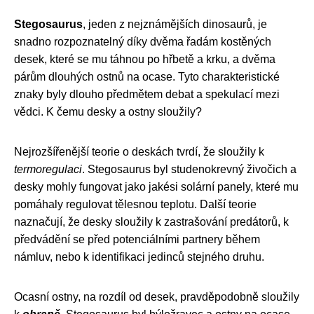
Stegosaurus
, jeden z nejznámějších dinosaurů, je
snadno rozpoznatelný díky dvěma řadám kostěných
desek, které se mu táhnou po hřbetě a krku, a dvěma
párům dlouhých ostnů na ocase. Tyto charakteristické
znaky byly dlouho předmětem debat a spekulací mezi
vědci. K čemu desky a ostny sloužily?
Nejrozšířenější teorie o deskách tvrdí, že sloužily k
termoregulaci
. Stegosaurus byl studenokrevný živočich a
desky mohly fungovat jako jakési solární panely, které mu
pomáhaly regulovat tělesnou teplotu. Další teorie
naznačují, že desky sloužily k zastrašování predátorů, k
předvádění se před potenciálními partnery během
námluv, nebo k identifikaci jedinců stejného druhu.
Ocasní ostny, na rozdíl od desek, pravděpodobně sloužily