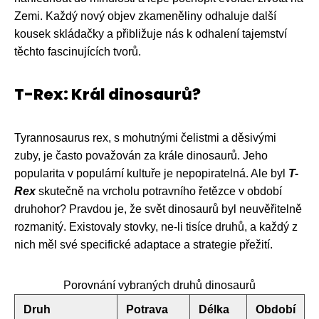
Zemi. Každý nový objev zkameněliny odhaluje další
kousek skládačky a přibližuje nás k odhalení tajemství
těchto fascinujících tvorů.
T-Rex: Král dinosaurů?
Tyrannosaurus rex, s mohutnými čelistmi a děsivými
zuby, je často považován za krále dinosaurů. Jeho
popularita v populární kultuře je nepopiratelná. Ale byl
T-
Rex
skutečně na vrcholu potravního řetězce v období
druhohor? Pravdou je, že svět dinosaurů byl neuvěřitelně
rozmanitý. Existovaly stovky, ne-li tisíce druhů, a každý z
nich měl své specifické adaptace a strategie přežití.
Porovnání vybraných druhů dinosaurů
Druh
Potrava
Délka
Období