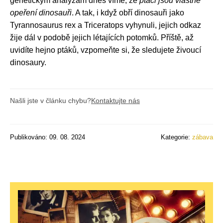
genetickým analýzám dnes víme, že
ptáci jsou vlastně
opeření dinosauři
. A tak, i když obří dinosauři jako
Tyrannosaurus rex a Triceratops vyhynuli, jejich odkaz
žije dál v podobě jejich létajících potomků. Příště, až
uvidíte hejno ptáků, vzpomeňte si, že sledujete živoucí
dinosaury.
Našli jste v článku chybu?
Kontaktujte nás
Publikováno: 09. 08. 2024
Kategorie:
zábava