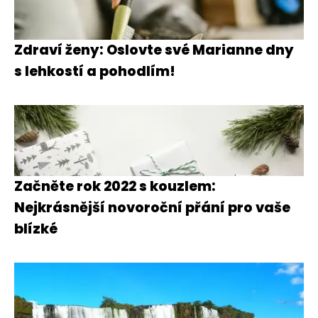
Zdraví ženy: Oslovte své Marianne dny
s lehkostí a pohodlím!
Začněte rok 2022 s kouzlem:
Nejkrásnější novoroční přání pro vaše
blízké