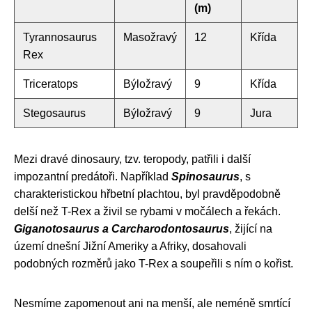
(m)
Tyrannosaurus
Masožravý
12
Křída
Rex
Triceratops
Býložravý
9
Křída
Stegosaurus
Býložravý
9
Jura
Mezi dravé dinosaury, tzv. teropody, patřili i další
impozantní predátoři. Například
Spinosaurus
, s
charakteristickou hřbetní plachtou, byl pravděpodobně
delší než T-Rex a živil se rybami v močálech a řekách.
Giganotosaurus a Carcharodontosaurus
, žijící na
území dnešní Jižní Ameriky a Afriky, dosahovali
podobných rozměrů jako T-Rex a soupeřili s ním o kořist.
Nesmíme zapomenout ani na menší, ale neméně smrtící