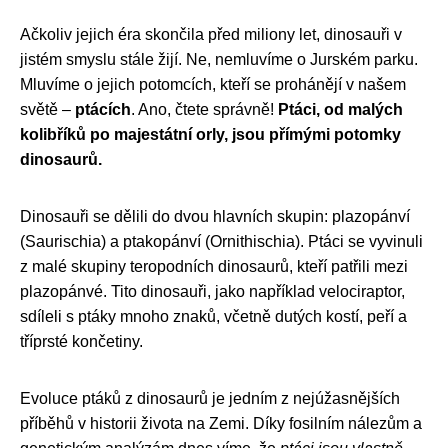
Ačkoliv jejich éra skončila před miliony let, dinosauři v
jistém smyslu stále žijí. Ne, nemluvíme o Jurském parku.
Mluvíme o jejich potomcích, kteří se prohánějí v našem
světě –
ptácích
. Ano, čtete správně!
Ptáci, od malých
kolibříků po majestátní orly, jsou přímými potomky
dinosaurů.
Dinosauři se dělili do dvou hlavních skupin: plazopánví
(Saurischia) a ptakopánví (Ornithischia). Ptáci se vyvinuli
z malé skupiny teropodních dinosaurů, kteří patřili mezi
plazopánvé. Tito dinosauři, jako například velociraptor,
sdíleli s ptáky mnoho znaků, včetně dutých kostí, peří a
tříprsté končetiny.
Evoluce ptáků z dinosaurů je jedním z nejúžasnějších
příběhů v historii života na Zemi. Díky fosilním nálezům a