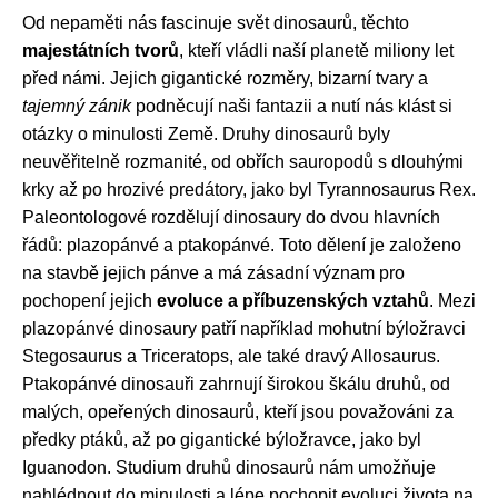
Od nepaměti nás fascinuje svět dinosaurů, těchto
majestátních tvorů
, kteří vládli naší planetě miliony let
před námi. Jejich gigantické rozměry, bizarní tvary a
tajemný zánik
podněcují naši fantazii a nutí nás klást si
otázky o minulosti Země. Druhy dinosaurů byly
neuvěřitelně rozmanité, od obřích sauropodů s dlouhými
krky až po hrozivé predátory, jako byl Tyrannosaurus Rex.
Paleontologové rozdělují dinosaury do dvou hlavních
řádů: plazopánvé a ptakopánvé. Toto dělení je založeno
na stavbě jejich pánve a má zásadní význam pro
pochopení jejich
evoluce a příbuzenských vztahů
. Mezi
plazopánvé dinosaury patří například mohutní býložravci
Stegosaurus a Triceratops, ale také dravý Allosaurus.
Ptakopánvé dinosauři zahrnují širokou škálu druhů, od
malých, opeřených dinosaurů, kteří jsou považováni za
předky ptáků, až po gigantické býložravce, jako byl
Iguanodon. Studium druhů dinosaurů nám umožňuje
nahlédnout do minulosti a lépe pochopit evoluci života na