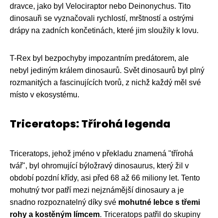
dravce, jako byl Velociraptor nebo Deinonychus. Tito
dinosauři se vyznačovali rychlostí, mrštností a ostrými
drápy na zadních končetinách, které jim sloužily k lovu.
T-Rex byl bezpochyby impozantním predátorem, ale
nebyl jediným králem dinosaurů. Svět dinosaurů byl plný
rozmanitých a fascinujících tvorů, z nichž každý měl své
místo v ekosystému.
Triceratops: Třírohá legenda
Triceratops, jehož jméno v překladu znamená "třírohá
tvář", byl ohromující býložravý dinosaurus, který žil v
období pozdní křídy, asi před 68 až 66 miliony let. Tento
mohutný tvor patří mezi nejznámější dinosaury a je
snadno rozpoznatelný díky své
mohutné lebce s třemi
rohy a kostěným límcem
. Triceratops patřil do skupiny