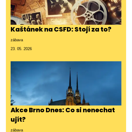
Kaštánek na CSFD: Stojí za to?
zábava
23. 05. 2026
Akce Brno Dnes: Co si nenechat
ujít?
zábava