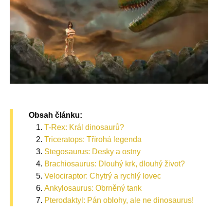
Obsah článku:
T-Rex: Král dinosaurů?
Triceratops: Třírohá legenda
Stegosaurus: Desky a ostny
Brachiosaurus: Dlouhý krk, dlouhý život?
Velociraptor: Chytrý a rychlý lovec
Ankylosaurus: Obrněný tank
Pterodaktyl: Pán oblohy, ale ne dinosaurus!