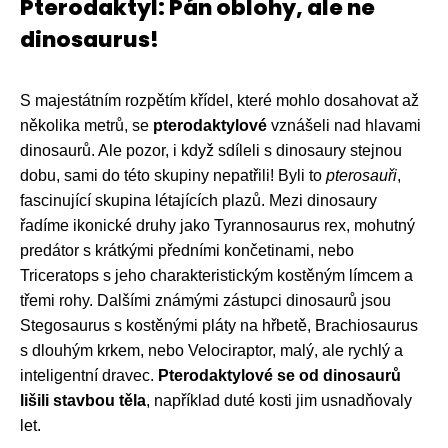
Pterodaktyl: Pán oblohy, ale ne
dinosaurus!
S majestátním rozpětím křídel, které mohlo dosahovat až
několika metrů, se
pterodaktylové
vznášeli nad hlavami
dinosaurů. Ale pozor, i když sdíleli s dinosaury stejnou
dobu, sami do této skupiny nepatřili! Byli to
pterosauři
,
fascinující skupina létajících plazů. Mezi dinosaury
řadíme ikonické druhy jako Tyrannosaurus rex, mohutný
predátor s krátkými předními končetinami, nebo
Triceratops s jeho charakteristickým kostěným límcem a
třemi rohy. Dalšími známými zástupci dinosaurů jsou
Stegosaurus s kostěnými pláty na hřbetě, Brachiosaurus
s dlouhým krkem, nebo Velociraptor, malý, ale rychlý a
inteligentní dravec.
Pterodaktylové se od dinosaurů
lišili stavbou těla
, například duté kosti jim usnadňovaly
let.