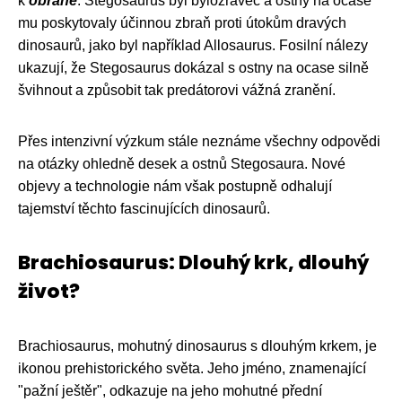
k
obraně
. Stegosaurus byl býložravec a ostny na ocase
mu poskytovaly účinnou zbraň proti útokům dravých
dinosaurů, jako byl například Allosaurus. Fosilní nálezy
ukazují, že Stegosaurus dokázal s ostny na ocase silně
švihnout a způsobit tak predátorovi vážná zranění.
Přes intenzivní výzkum stále neznáme všechny odpovědi
na otázky ohledně desek a ostnů Stegosaura. Nové
objevy a technologie nám však postupně odhalují
tajemství těchto fascinujících dinosaurů.
Brachiosaurus: Dlouhý krk, dlouhý
život?
Brachiosaurus, mohutný dinosaurus s dlouhým krkem, je
ikonou prehistorického světa. Jeho jméno, znamenající
"pažní ještěr", odkazuje na jeho mohutné přední