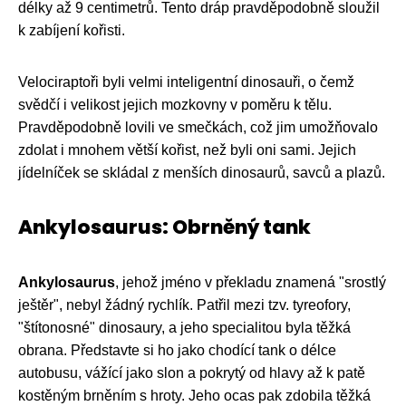
délky až 9 centimetrů. Tento dráp pravděpodobně sloužil
k zabíjení kořisti.
Velociraptoři byli velmi inteligentní dinosauři, o čemž
svědčí i velikost jejich mozkovny v poměru k tělu.
Pravděpodobně lovili ve smečkách, což jim umožňovalo
zdolat i mnohem větší kořist, než byli oni sami. Jejich
jídelníček se skládal z menších dinosaurů, savců a plazů.
Ankylosaurus: Obrněný tank
Ankylosaurus
, jehož jméno v překladu znamená "srostlý
ještěr", nebyl žádný rychlík. Patřil mezi tzv. tyreofory,
"štítonosné" dinosaury, a jeho specialitou byla těžká
obrana. Představte si ho jako chodící tank o délce
autobusu, vážící jako slon a pokrytý od hlavy až k patě
kostěným brněním s hroty. Jeho ocas pak zdobila těžká