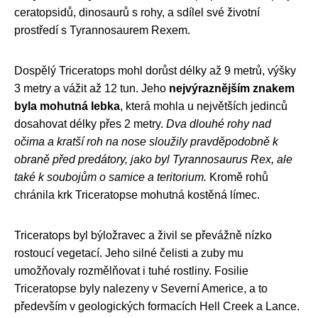
ceratopsidů, dinosaurů s rohy, a sdílel své životní
prostředí s Tyrannosaurem Rexem.
Dospělý Triceratops mohl dorůst délky až 9 metrů, výšky
3 metry a vážit až 12 tun. Jeho
nejvýraznějším znakem
byla mohutná lebka
, která mohla u největších jedinců
dosahovat délky přes 2 metry.
Dva dlouhé rohy nad
očima a kratší roh na nose sloužily pravděpodobně k
obraně před predátory, jako byl Tyrannosaurus Rex, ale
také k soubojům o samice a teritorium.
Kromě rohů
chránila krk Triceratopse mohutná kostěná límec.
Triceratops byl býložravec a živil se převážně nízko
rostoucí vegetací. Jeho silné čelisti a zuby mu
umožňovaly rozmělňovat i tuhé rostliny. Fosilie
Triceratopse byly nalezeny v Severní Americe, a to
především v geologických formacích Hell Creek a Lance.