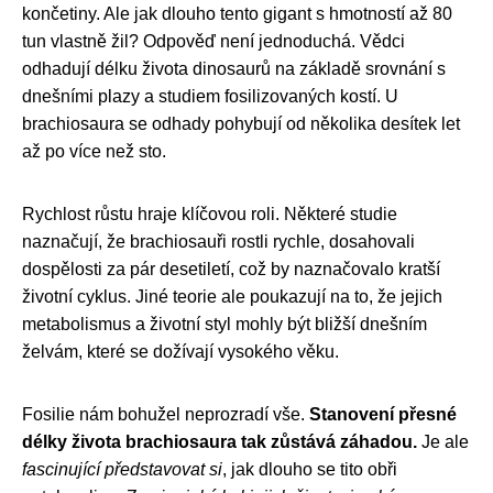
končetiny. Ale jak dlouho tento gigant s hmotností až 80
tun vlastně žil? Odpověď není jednoduchá. Vědci
odhadují délku života dinosaurů na základě srovnání s
dnešními plazy a studiem fosilizovaných kostí. U
brachiosaura se odhady pohybují od několika desítek let
až po více než sto.
Rychlost růstu hraje klíčovou roli. Některé studie
naznačují, že brachiosauři rostli rychle, dosahovali
dospělosti za pár desetiletí, což by naznačovalo kratší
životní cyklus. Jiné teorie ale poukazují na to, že jejich
metabolismus a životní styl mohly být bližší dnešním
želvám, které se dožívají vysokého věku.
Fosilie nám bohužel neprozradí vše.
Stanovení přesné
délky života brachiosaura tak zůstává záhadou.
Je ale
fascinující představovat si
, jak dlouho se tito obři