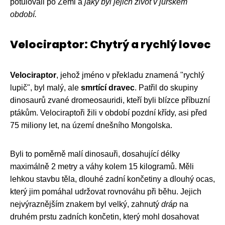
potulovali po Zemi a
jaký byl jejich život v jurském
období.
Velociraptor: Chytrý a rychlý lovec
Velociraptor
, jehož jméno v překladu znamená "rychlý
lupič", byl malý, ale
smrtící dravec
. Patřil do skupiny
dinosaurů zvané dromeosauridi, kteří byli blízce příbuzní
ptákům. Velociraptoři žili v období pozdní křídy, asi před
75 miliony let, na území dnešního Mongolska.
Byli to poměrně malí dinosauři, dosahující délky
maximálně 2 metry a váhy kolem 15 kilogramů. Měli
lehkou stavbu těla, dlouhé zadní končetiny a dlouhý ocas,
který jim pomáhal udržovat rovnováhu při běhu. Jejich
nejvýraznějším znakem byl velký, zahnutý
dráp
na
druhém prstu zadních končetin, který mohl dosahovat