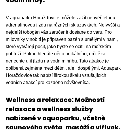
vodní hřiby.
V aquaparku Horažďovice můžete zažít neuvěřitelnou
adrenalinovou jízdu na různých skluzavkách. Nejvyšší a
nejdelší tobogán vás zaručeně dostane do varu. Pro
milovníky vlnobití je připraven bazén s umělými vlnami,
které vytvářejí pocit, jako byste se ocitli na mořském
pobřeží. Pokud hledáte něco unikátního, určitě si
nenechte ujít jízdu na vodním hřibu. Tato atrakce je
oblíbená zejména mezi dětmi, ale i dospělými. Aquapark
Horažďovice tak nabízí širokou škálu vzrušujících
vodních atrakcí pro každého návštěvníka.
Wellness a relaxace: Možnosti
relaxace a wellness služby
nabízené v aquaparku, včetně
saunového světa, masáží a vířivek.