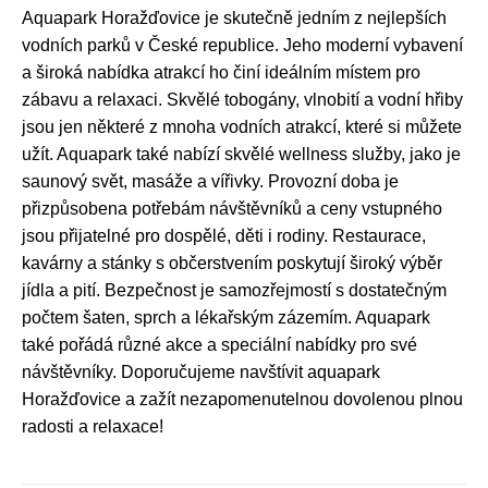
Aquapark Horažďovice je skutečně jedním z nejlepších
vodních parků v České republice. Jeho moderní vybavení
a široká nabídka atrakcí ho činí ideálním místem pro
zábavu a relaxaci. Skvělé tobogány, vlnobití a vodní hřiby
jsou jen některé z mnoha vodních atrakcí, které si můžete
užít. Aquapark také nabízí skvělé wellness služby, jako je
saunový svět, masáže a vířivky. Provozní doba je
přizpůsobena potřebám návštěvníků a ceny vstupného
jsou přijatelné pro dospělé, děti i rodiny. Restaurace,
kavárny a stánky s občerstvením poskytují široký výběr
jídla a pití. Bezpečnost je samozřejmostí s dostatečným
počtem šaten, sprch a lékařským zázemím. Aquapark
také pořádá různé akce a speciální nabídky pro své
návštěvníky. Doporučujeme navštívit aquapark
Horažďovice a zažít nezapomenutelnou dovolenou plnou
radosti a relaxace!