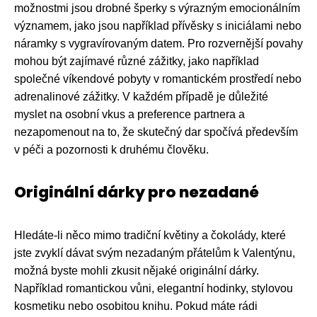
možnostmi jsou drobné šperky s výrazným emocionálním
významem, jako jsou například přívěsky s iniciálami nebo
náramky s vygravírovaným datem. Pro rozvernější povahy
mohou být zajímavé různé zážitky, jako například
společné víkendové pobyty v romantickém prostředí nebo
adrenalinové zážitky. V každém případě je důležité
myslet na osobní vkus a preference partnera a
nezapomenout na to, že skutečný dar spočívá především
v péči a pozornosti k druhému člověku.
Originální dárky pro nezadané
Hledáte-li něco mimo tradiční květiny a čokolády, které
jste zvyklí dávat svým nezadaným přátelům k Valentýnu,
možná byste mohli zkusit nějaké originální dárky.
Například romantickou vůni, elegantní hodinky, stylovou
kosmetiku nebo osobitou knihu. Pokud máte rádi