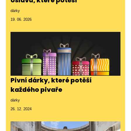
oslavu, které potěší
dárky
19. 06. 2026
Pivní dárky, které potěší
každého pivaře
dárky
26. 12. 2024