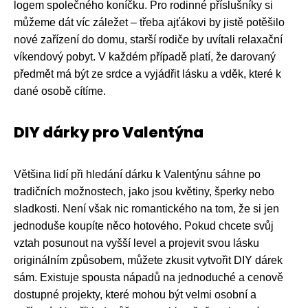
logem společného koníčku. Pro rodinné příslušníky si
můžeme dát víc záležet – třeba ajťákovi by jistě potěšilo
nové zařízení do domu, starší rodiče by uvítali relaxační
víkendový pobyt. V každém případě platí, že darovaný
předmět má být ze srdce a vyjádřit lásku a vděk, které k
dané osobě cítíme.
DIY dárky pro Valentýna
Většina lidí při hledání dárku k Valentýnu sáhne po
tradičních možnostech, jako jsou květiny, šperky nebo
sladkosti. Není však nic romantického na tom, že si jen
jednoduše koupíte něco hotového. Pokud chcete svůj
vztah posunout na vyšší level a projevit svou lásku
originálním způsobem, můžete zkusit vytvořit DIY dárek
sám. Existuje spousta nápadů na jednoduché a cenově
dostupné projekty, které mohou být velmi osobní a