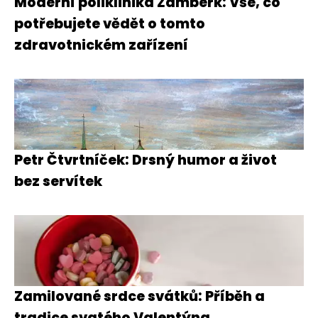
Moderní poliklinika Žamberk: Vše, co
potřebujete vědět o tomto
zdravotnickém zařízení
Petr Čtvrtníček: Drsný humor a život
bez servítek
Zamilované srdce svátků: Příběh a
tradice svatého Valentýna