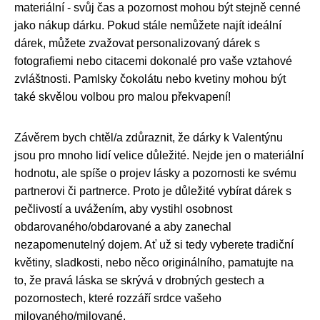
materiální - svůj čas a pozornost mohou být stejně cenné
jako nákup dárku. Pokud stále nemůžete najít ideální
dárek, můžete zvažovat personalizovaný dárek s
fotografiemi nebo citacemi dokonalé pro vaše vztahové
zvláštnosti. Pamlsky čokolátu nebo kvetiny mohou být
také skvělou volbou pro malou překvapení!
Závěrem bych chtěl/a zdůraznit, že dárky k Valentýnu
jsou pro mnoho lidí velice důležité. Nejde jen o materiální
hodnotu, ale spíše o projev lásky a pozornosti ke svému
partnerovi či partnerce. Proto je důležité vybírat dárek s
pečlivostí a uvážením, aby vystihl osobnost
obdarovaného/obdarované a aby zanechal
nezapomenutelný dojem. Ať už si tedy vyberete tradiční
květiny, sladkosti, nebo něco originálního, pamatujte na
to, že pravá láska se skrývá v drobných gestech a
pozornostech, které rozzáří srdce vašeho
milovaného/milované.