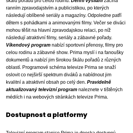
škálu pořadů pro celou rodinu.
Denní vysílání
začíná
ranním zpravodajstvím a publicistikou, po kterých
následují oblíbené seriály a magazíny. Odpoledne patří
dětem s pohádkami a animovanými filmy. Večer se diváci
mohou těšit na hlavní zpravodajskou relaci, po níž
následují atraktivní filmy, seriály a zábavné pořady.
Víkendový program
nabízí sportovní přenosy, filmy pro
celou rodinu a zábavné show. Prima myslí i na fanoušky
dokumentů a nabízí jim širokou škálu pořadů z různých
oblastí. Programové schéma televize Prima se snaží
oslovit co nejširší spektrum diváků a nabídnout jim
kvalitní a atraktivní obsah po celý den.
Pravidelně
aktualizovaný televizní program
naleznete v tištěných
médiích i na webových stránkách televize Prima.
Dostupnost a platformy
Televizní program stanice Prima je dneska dostupný