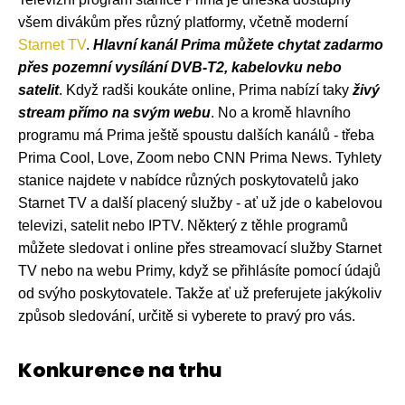
všem divákům přes různý platformy, včetně moderní
Starnet TV
.
Hlavní kanál Prima můžete chytat zadarmo
přes pozemní vysílání DVB-T2, kabelovku nebo
satelit
. Když radši koukáte online, Prima nabízí taky
živý
stream přímo na svým webu
. No a kromě hlavního
programu má Prima ještě spoustu dalších kanálů - třeba
Prima Cool, Love, Zoom nebo CNN Prima News. Tyhlety
stanice najdete v nabídce různých poskytovatelů jako
Starnet TV a další placený služby - ať už jde o kabelovou
televizi, satelit nebo IPTV. Některý z těhle programů
můžete sledovat i online přes streamovací služby Starnet
TV nebo na webu Primy, když se přihlásíte pomocí údajů
od svýho poskytovatele. Takže ať už preferujete jakýkoliv
způsob sledování, určitě si vyberete to pravý pro vás.
Konkurence na trhu