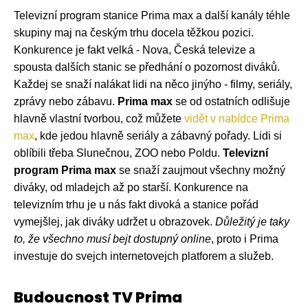
Televizní program stanice Prima max a další kanály téhle
skupiny maj na českým trhu docela těžkou pozici.
Konkurence je fakt velká - Nova, Česká televize a
spousta dalších stanic se předhání o pozornost diváků.
Každej se snaží nalákat lidi na něco jinýho - filmy, seriály,
zprávy nebo zábavu.
Prima max
se od ostatních odlišuje
hlavně vlastní tvorbou, což můžete
vidět v nabídce Prima
max
, kde jedou hlavně seriály a zábavný pořady. Lidi si
oblíbili třeba Slunečnou, ZOO nebo Poldu.
Televizní
program Prima max
se snaží zaujmout všechny možný
diváky, od mladejch až po starší. Konkurence na
televizním trhu je u nás fakt divoká a stanice pořád
vymejšlej, jak diváky udržet u obrazovek.
Důležitý je taky
to, že všechno musí bejt dostupný online
, proto i Prima
investuje do svejch internetovejch platforem a služeb.
Budoucnost TV Prima