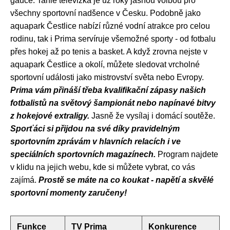
gauče. Tahle televizka je už roky jasnou volbou pro
všechny sportovní nadšence v Česku. Podobně jako
aquapark Čestlice nabízí různé vodní atrakce pro celou
rodinu, tak i Prima servíruje všemožné sporty - od fotbalu
přes hokej až po tenis a basket. A když zrovna nejste v
aquapark Čestlice a okolí, můžete sledovat vrcholné
sportovní události jako mistrovství světa nebo Evropy.
Prima vám přináší třeba kvalifikační zápasy našich
fotbalistů na světový šampionát nebo napínavé bitvy
z hokejové extraligy.
Jasně že vysílaj i domácí soutěže.
Sporťáci si přijdou na své díky pravidelným
sportovním zprávám v hlavních relacích i ve
speciálních sportovních magazínech.
Program najdete
v klidu na jejich webu, kde si můžete vybrat, co vás
zajímá.
Prostě se máte na co koukat - napětí a skvělé
sportovní momenty zaručeny!
Funkce
TV Prima
Konkurence