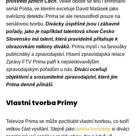
prostředí jižních Čech.
Velké oblibě se těší i kriminální
seriál Polda, ve kterém exceluje David Matásek jako
svérázný detektiv. Prima se ale nesoustředí pouze na
seriálovou tvorbu.
Divácky úspěšné jsou i zábavné
pořady, jako je například talentová show Česko
Slovensko má talent, která pravidelně přitahuje k
obrazovkám miliony diváků.
Prima myslí i na fanoušky
publicistiky a zpravodajství. Hlavní zpravodajská relace
Zprávy FTV Prima patří k nejsledovanějším
zpravodajským pořadům u nás.
Diváci oceňují
objektivní a srozumitelné zpravodajství, které jim
Prima denně přináší.
Vlastní tvorba Primy
Televize Prima se může pochlubit vlastní tvorbou, co tvoří
velkou část vysílání. Stejně jako
iprima horoskop
si diváci