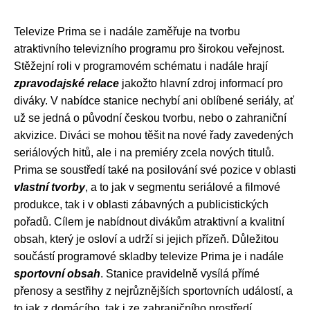
Televize Prima se i nadále zaměřuje na tvorbu
atraktivního televizního programu pro širokou veřejnost.
Stěžejní roli v programovém schématu i nadále hrají
zpravodajské relace
jakožto hlavní zdroj informací pro
diváky. V nabídce stanice nechybí ani oblíbené seriály, ať
už se jedná o původní českou tvorbu, nebo o zahraniční
akvizice. Diváci se mohou těšit na nové řady zavedených
seriálových hitů, ale i na premiéry zcela nových titulů.
Prima se soustředí také na posilování své pozice v oblasti
vlastní tvorby
, a to jak v segmentu seriálové a filmové
produkce, tak i v oblasti zábavných a publicistických
pořadů. Cílem je nabídnout divákům atraktivní a kvalitní
obsah, který je osloví a udrží si jejich přízeň. Důležitou
součástí programové skladby televize Prima je i nadále
sportovní obsah
. Stanice pravidelně vysílá přímé
přenosy a sestřihy z nejrůznějších sportovních událostí, a
to jak z domácího, tak i ze zahraničního prostředí.