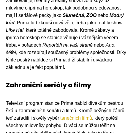
zamilovali její seriály a reality show. No a když už
mluvíme o iprima horoskop, tak podobnou sledovanost
mají i seriálové pecky jako
Slunečná
,
ZOO
nebo
Modrý
kód
. Prima furt zkouší nový věci, třeba jako reality show
Like Haf
, která totálně zabodovala. Kromě zábavy a
iprima horoskop se stanice věnuje i vážnějším věcem -
třeba v pořadech
Reportéři na vaší straně
nebo
Ano,
šéfe!
, kde rozebírají současný problémy společnosti. Díky
týhle pestrý nabídce si Prima drží stabilní diváckou
základnu a je fakt populární.
Zahraniční seriály a filmy
Televizní program stanice Prima nabízí divákům pestrou
škálu zahraničních seriálů a filmů. Kromě běžných žánrů
teď zařadili i skvělý výběr
tanečních filmů
, který potěší
všechny milovníky pohybu. Diváci se můžou těšit na
premiérové díly oblíbených kriminálek, jako je třeba