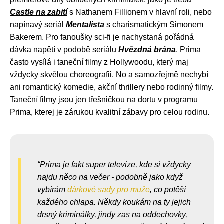
Castle na zabití
s Nathanem Fillionem v hlavní roli, nebo
napínavý seriál
Mentalista
s charismatickým Simonem
Bakerem. Pro fanoušky sci-fi je nachystaná pořádná
dávka napětí v podobě seriálu
Hvězdná brána
. Prima
často vysílá i taneční filmy z Hollywoodu, který maj
vždycky skvělou choreografii. No a samozřejmě nechybí
ani romantický komedie, akční thrillery nebo rodinný filmy.
Taneční filmy jsou jen třešničkou na dortu v programu
Prima, kterej je zárukou kvalitní zábavy pro celou rodinu.
Prima je fakt super televize, kde si vždycky
najdu něco na večer - podobně jako když
vybírám
dárkové sady pro muže
, co potěší
každého chlapa. Někdy koukám na ty jejich
drsný kriminálky, jindy zas na oddechovky,