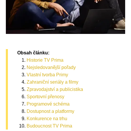
Obsah článku:
Historie TV Prima
Nejsledovanější pořady
Vlastní tvorba Primy
Zahraniční seriály a filmy
Zpravodajství a publicistika
Sportovní přenosy
Programové schéma
Dostupnost a platformy
Konkurence na trhu
Budoucnost TV Prima