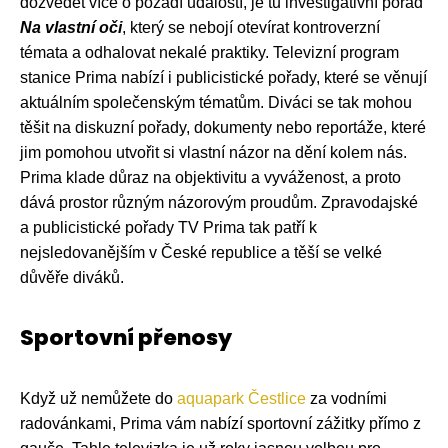
dozvědět více o pozadí událostí, je tu investigativní pořad
Na vlastní oči
, který se nebojí otevírat kontroverzní
témata a odhalovat nekalé praktiky. Televizní program
stanice Prima nabízí i publicistické pořady, které se věnují
aktuálním společenským tématům. Diváci se tak mohou
těšit na diskuzní pořady, dokumenty nebo reportáže, které
jim pomohou utvořit si vlastní názor na dění kolem nás.
Prima klade důraz na objektivitu a vyváženost, a proto
dává prostor různým názorovým proudům. Zpravodajské
a publicistické pořady TV Prima tak patří k
nejsledovanějším v České republice a těší se velké
důvěře diváků.
Sportovní přenosy
Když už nemůžete do
aquapark Čestlice
za vodními
radovánkami, Prima vám nabízí sportovní zážitky přímo z