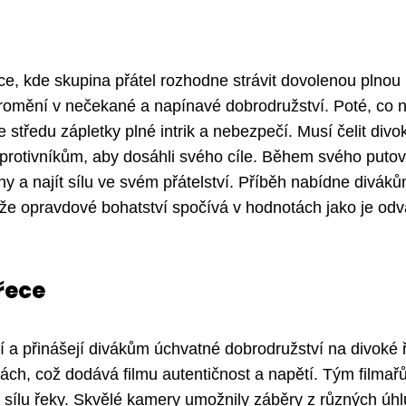
ce, kde skupina přátel rozhodne strávit dovolenou plnou
 promění v nečekané a napínavé dobrodružství. Poté, co 
 středu zápletky plné intrik a nebezpečí. Musí čelit div
otivníkům, aby dosáhli svého cíle. Během svého putov
y a najít sílu ve svém přátelství. Příběh nabídne divák
 že opravdové bohatství spočívá v hodnotách jako je odv
řece
cí a přinášejí divákům úchvatné dobrodružství na divoké 
ch, což dodává filmu autentičnost a napětí. Tým filmař
a sílu řeky. Skvělé kamery umožnily záběry z různých úhl