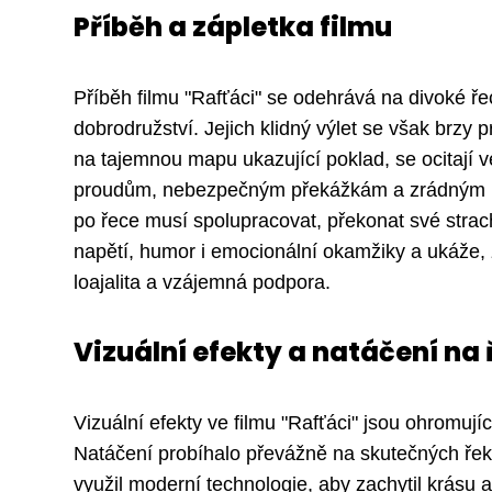
Příběh a zápletka filmu
Příběh filmu "Rafťáci" se odehrává na divoké ře
dobrodružství. Jejich klidný výlet se však brzy
na tajemnou mapu ukazující poklad, se ocitají ve
proudům, nebezpečným překážkám a zrádným pr
po řece musí spolupracovat, překonat své strach
napětí, humor i emocionální okamžiky a ukáže,
loajalita a vzájemná podpora.
Vizuální efekty a natáčení na 
Vizuální efekty ve filmu "Rafťáci" jsou ohromují
Natáčení probíhalo převážně na skutečných řeká
využil moderní technologie, aby zachytil krásu 