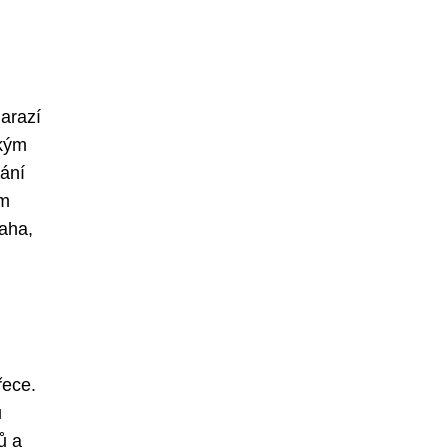
narazí
okým
ání
ům
aha,
řece.
ů
ů a