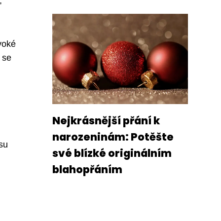
,
voké
 se
Nejkrásnější přání k
narozeninám: Potěšte
su
své blízké originálním
blahopřáním