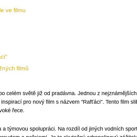
le ve filmu
ci"
žných filmů
i po celém světě již od pradávna. Jednou z nejznámějších
l inspirací pro nový film s názvem "Rafťáci". Tento film sli
voké řece.
u a týmovou spolupráci. Na rozdíl od jiných vodních spor