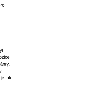
pro
yl
ozice
ánry,
y
je tak