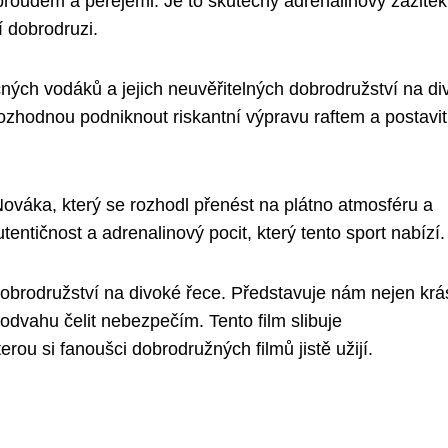
proudem a peřejemi. Je to skutečný adrenalinový zážitek
í dobrodruzi.
čných vodáků a jejich neuvěřitelných dobrodružství na di
rozhodnou podniknout riskantní výpravu raftem a postavit
ováka, který se rozhodl přenést na plátno atmosféru a
tentičnost a adrenalinový pocit, který tento sport nabízí.
 dobrodružství na divoké řece. Představuje nám nejen krá
 odvahu čelit nebezpečím. Tento film slibuje
ou si fanoušci dobrodružných filmů jistě užijí.