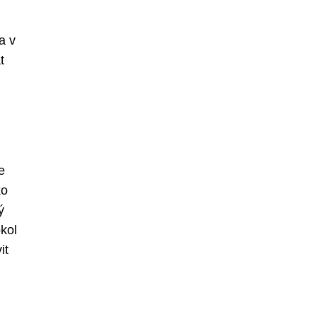
a v
t
e
ko
ý
kol
it