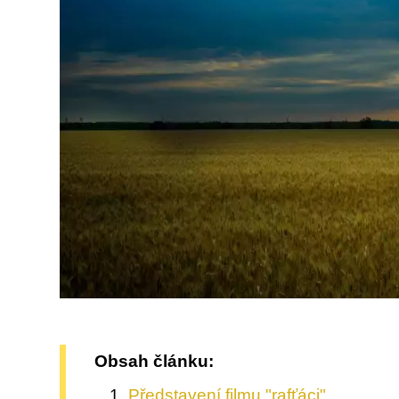
Obsah článku:
Představení filmu "rafťáci"