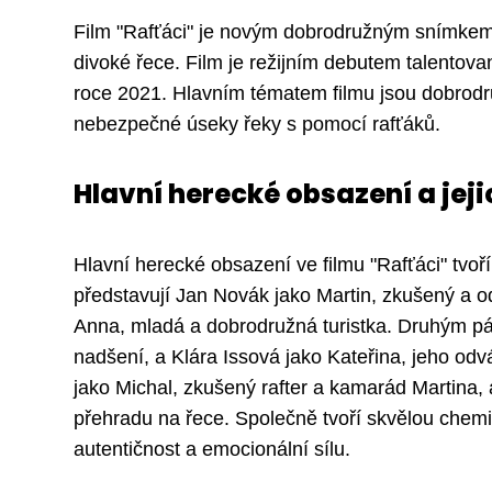
Film "Rafťáci" je novým dobrodružným snímkem,
divoké řece. Film je režijním debutem talentova
roce 2021. Hlavním tématem filmu jsou dobrodr
nebezpečné úseky řeky s pomocí rafťáků.
Hlavní herecké obsazení a jeji
Hlavní herecké obsazení ve filmu "Rafťáci" tvoř
představují Jan Novák jako Martin, zkušený a 
Anna, mladá a dobrodružná turistka. Druhým pá
nadšení, a Klára Issová jako Kateřina, jeho odv
jako Michal, zkušený rafter a kamarád Martina, a
přehradu na řece. Společně tvoří skvělou chemii
autentičnost a emocionální sílu.