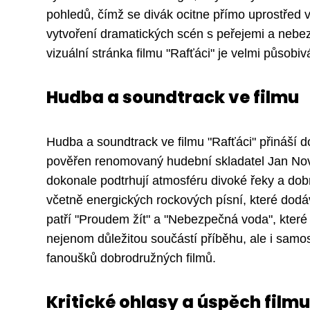
pohledů, čímž se divák ocitne přímo uprostřed v
vytvoření dramatických scén s peřejemi a nebez
vizuální stránka filmu "Rafťáci" je velmi působiv
Hudba a soundtrack ve filmu
Hudba a soundtrack ve filmu "Rafťáci" přináší d
pověřen renomovaný hudební skladatel Jan Nová
dokonale podtrhují atmosféru divoké řeky a dob
včetně energických rockových písní, které dodá
patří "Proudem žít" a "Nebezpečná voda", které s
nejenom důležitou součástí příběhu, ale i samo
fanoušků dobrodružných filmů.
Kritické ohlasy a úspěch filmu