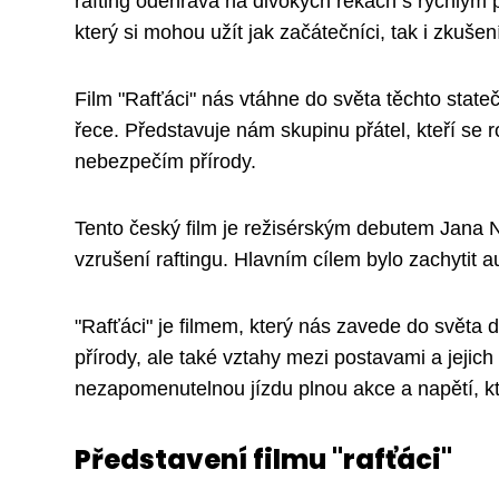
rafting odehrává na divokých řekách s rychlým 
který si mohou užít jak začátečníci, tak i zkušen
Film "Rafťáci" nás vtáhne do světa těchto state
řece. Představuje nám skupinu přátel, kteří se 
nebezpečím přírody.
Tento český film je režisérským debutem Jana N
vzrušení raftingu. Hlavním cílem bylo zachytit au
"Rafťáci" je filmem, který nás zavede do světa
přírody, ale také vztahy mezi postavami a jejich
nezapomenutelnou jízdu plnou akce a napětí, kter
Představení filmu "rafťáci"