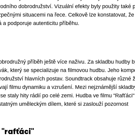
odního dobrodružství. Vizuální efekty byly použity také 
pečnými situacemi na řece. Celkově lze konstatovat, že
á a podporuje autenticitu příběhu.
obrodružný příběh ještě více naživu. Za skladbu hudby b
k, který se specializuje na filmovou hudbu. Jeho komp
rodružství hlavních postav. Soundtrack obsahuje různé ž
vají filmu dynamiku a vzrušení. Mezi nejznámější skladb
e staly hity rádií po celé zemi. Hudba ve filmu "Rafťáci" 
statným uměleckým dílem, které si zaslouží pozornost
 "rafťáci"