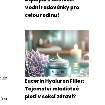
Vodní radovánky pro
celou rodinu!
buje
Eucerin Hyaluron Filler:
Tajemství mladistvé
pleti v sekci zdraví?
tů se