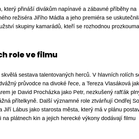
 který přináší divákům napínavé a zábavné příběhy na
ného režiséra Jiřího Mádla a jeho premiéra se uskutečnil
užství skupiny kamarádů, kteří se rozhodnou prozkouma
ch role ve filmu
í skvělá sestava talentovaných herců. V hlavních rolích s
odvážný průvodce na divoké řece, a Tereza Vlasáková ja
rem je David Procházka jako Petr, nezkušený rafťák pln
ážná přítelkyně. Další významné role ztvárňují Ondřej So
 Jiří Lábus jako starosta města, který má v plánu postav
 na plátnech kin a jejich herecké výkony dodávají filmu