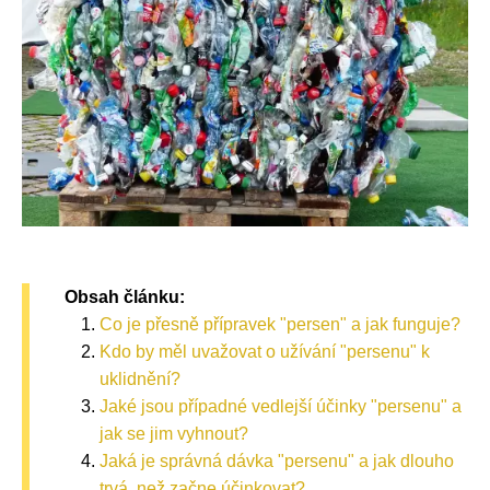
Obsah článku:
Co je přesně přípravek "persen" a jak funguje?
Kdo by měl uvažovat o užívání "persenu" k
uklidnění?
Jaké jsou případné vedlejší účinky "persenu" a
jak se jim vyhnout?
Jaká je správná dávka "persenu" a jak dlouho
trvá, než začne účinkovat?