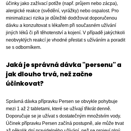
účinky jako zažívací potíže (např. průjem nebo zácpa),
alergické reakce (svědění, vyrážky) nebo ospalost. Pro
minimalizaci rizika je důležité dodržovat doporučenou
dávku a konzultovat s lékařem při současném užívání
jiných léků či při těhotenství a kojení. V případě jakýchkoli
neobvyklých reakcí je vhodné přestat s užíváním a poradit
se s odborníkem.
Jaká je správná dávka "persenu" a
jak dlouho trvá, než začne
účinkovat?
Správná dávka přípravku Persen se obvykle pohybuje
mezi 1 až 2 tabletami, které se užívají třikrát denně.
Doporučuje se je užívat s dostatečným množstvím vody.
Účinek přípravku Persen začíná postupně, ale může trvat
až několik dní pravidelného užívání, než se projeví plný