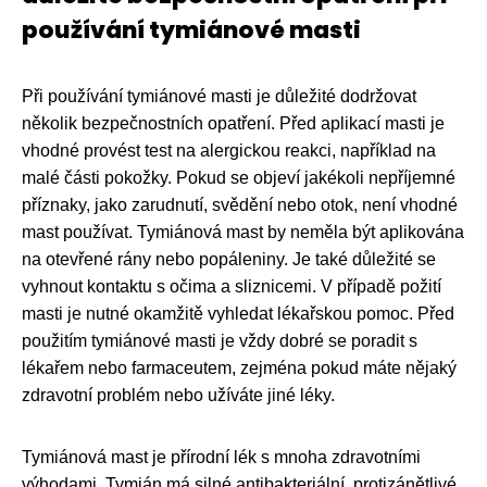
používání tymiánové masti
Při používání tymiánové masti je důležité dodržovat
několik bezpečnostních opatření. Před aplikací masti je
vhodné provést test na alergickou reakci, například na
malé části pokožky. Pokud se objeví jakékoli nepříjemné
příznaky, jako zarudnutí, svědění nebo otok, není vhodné
mast používat. Tymiánová mast by neměla být aplikována
na otevřené rány nebo popáleniny. Je také důležité se
vyhnout kontaktu s očima a sliznicemi. V případě požití
masti je nutné okamžitě vyhledat lékařskou pomoc. Před
použitím tymiánové masti je vždy dobré se poradit s
lékařem nebo farmaceutem, zejména pokud máte nějaký
zdravotní problém nebo užíváte jiné léky.
Tymiánová mast je přírodní lék s mnoha zdravotními
výhodami. Tymián má silné antibakteriální, protizánětlivé