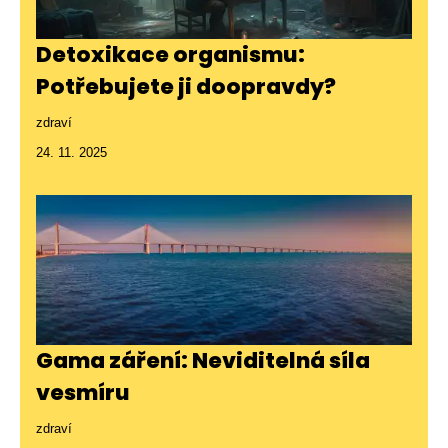
Detoxikace organismu:
Potřebujete ji doopravdy?
zdraví
24. 11. 2025
Gama záření: Neviditelná síla
vesmíru
zdraví