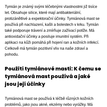
Tymián je známý svými léčebnými vlastnostmi již tisíce
let. Obsahuje silice, které mají antibakteriální,
protizánětlivé a expektorační účinky. Tymiánová mast se
používá při nachlazení, kašli a bolestech v krku. Tymián
také podporuje trávení a zmírňuje zažívací potíže. Má
antioxidační účinky a posiluje imunitní systém. Při
aplikaci na kůži pomáhá při hojení ran a kožních infekcí.
Celkově má tymián pozitivní vliv na naše zdraví a
pohodu.
Použití tymiánové masti: K čemu se
tymiánová mast používá a jaké
jsou její účinky
Tymiánová mast se používá k léčbě různých kožních
problémů, jako jsou akné, ekzémy nebo vyrážky. Má