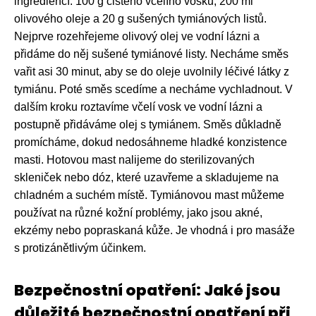
ingrediencí: 100 g čistého včelího vosku, 200 ml
olivového oleje a 20 g sušených tymiánových listů.
Nejprve rozehřejeme olivový olej ve vodní lázni a
přidáme do něj sušené tymiánové listy. Necháme směs
vařit asi 30 minut, aby se do oleje uvolnily léčivé látky z
tymiánu. Poté směs scedíme a necháme vychladnout. V
dalším kroku roztavíme včelí vosk ve vodní lázni a
postupně přidáváme olej s tymiánem. Směs důkladně
promícháme, dokud nedosáhneme hladké konzistence
masti. Hotovou mast nalijeme do sterilizovaných
skleniček nebo dóz, které uzavřeme a skladujeme na
chladném a suchém místě. Tymiánovou mast můžeme
používat na různé kožní problémy, jako jsou akné,
ekzémy nebo popraskaná kůže. Je vhodná i pro masáže
s protizánětlivým účinkem.
Bezpečnostní opatření: Jaké jsou
důležité bezpečnostní opatření při