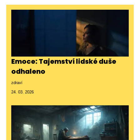
Emoce: Tajemství lidské duše
odhaleno
zdraví
24. 03. 2026