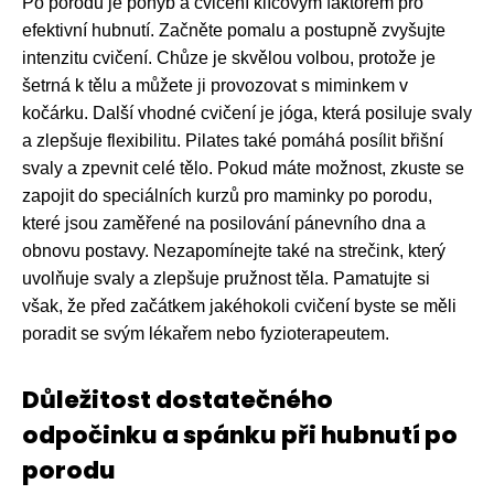
Po porodu je pohyb a cvičení klíčovým faktorem pro
efektivní hubnutí. Začněte pomalu a postupně zvyšujte
intenzitu cvičení. Chůze je skvělou volbou, protože je
šetrná k tělu a můžete ji provozovat s miminkem v
kočárku. Další vhodné cvičení je jóga, která posiluje svaly
a zlepšuje flexibilitu. Pilates také pomáhá posílit břišní
svaly a zpevnit celé tělo. Pokud máte možnost, zkuste se
zapojit do speciálních kurzů pro maminky po porodu,
které jsou zaměřené na posilování pánevního dna a
obnovu postavy. Nezapomínejte také na strečink, který
uvolňuje svaly a zlepšuje pružnost těla. Pamatujte si
však, že před začátkem jakéhokoli cvičení byste se měli
poradit se svým lékařem nebo fyzioterapeutem.
Důležitost dostatečného
odpočinku a spánku při hubnutí po
porodu