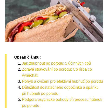
Obsah článku:
Jak zhubnout po porodu: 5 účinných tipů
Zdravé stravování po porodu: Co jíst a co
vynechat
Pohyb a cvičení pro efektivní hubnutí po porodu
Důležitost dostatečného odpočinku a spánku
při hubnutí po porodu
Podpora psychické pohody při procesu hubnutí
po porodu