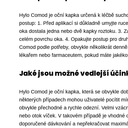
Hylo Comod je oční kapka určená k léčbě suchost
postup: 1. Před aplikací si důkladně umyjte ruce
oka dostala jedna nebo dvě kapky roztoku. 3. Za
celém povrchu oka. 4. Opakujte postup pro druh
Comod podle potřeby, obvykle několikrát denně. 
lékařem nebo farmaceutem, pokud máte jakékoli
Jaké jsou možné vedlejší úči
Hylo Comod je oční kapka, která se obvykle dob
některých případech mohou uživatelé pocítit mí
obvykle přechodné a rychle odezní. Velmi vzácn
nebo otok víček. V takovém případě je vhodné 
doporučené dávkování a nepřekračovat maximá