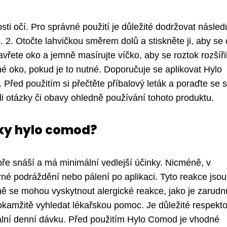
i očí. Pro správné použití je důležité dodržovat následu
. 2. Otočte lahvičkou směrem dolů a stiskněte ji, aby se
vřete oko a jemně masírujte víčko, aby se roztok rozšíři
é oko, pokud je to nutné. Doporučuje se aplikovat Hylo
Před použitím si přečtěte příbalový leták a poraďte se s
 otázky či obavy ohledně používání tohoto produktu.
nky hylo comod?
ře snáší a má minimální vedlejší účinky. Nicméně, v
rné podráždění nebo pálení po aplikaci. Tyto reakce jso
ě se mohou vyskytnout alergické reakce, jako je zarudnu
okamžitě vyhledat lékařskou pomoc. Je důležité respekt
lní denní dávku. Před použitím Hylo Comod je vhodné