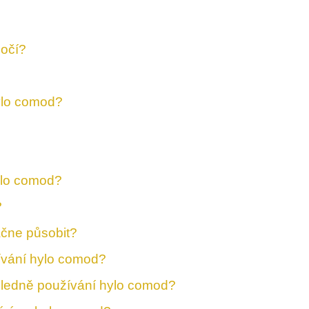
 očí?
ylo comod?
hylo comod?
?
ačne působit?
ívání hylo comod?
hledně používání hylo comod?