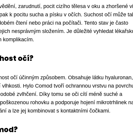
vědění, zarudnutí, pocit cizího tělesa v oku a zhoršené v
k k pocitu sucha a písku v očích. Suchost očí může ta
obém čtení nebo práci na počítači. Tento stav je často
ich nesprávným složením. Je důležité vyhledat lékařsk
m komplikacím.
host očí?
host očí účinným způsobem. Obsahuje látku hyaluronan,
í vlhkosti. Hylo Comod tvoří ochrannou vrstvu na povrch
hodobé zvlhčení. Díky tomu se oči cítí méně suché a
oškozenou rohovku a podporuje hojení mikrotrhlinek n
í a lze jej kombinovat s kontaktními čočkami.
omod?