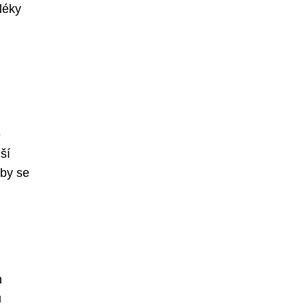
léky
é
ší
 by se
h
u