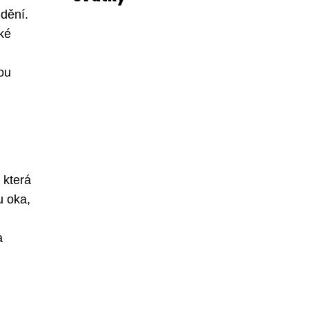
idění.
ké
ou
 která
u oka,
a