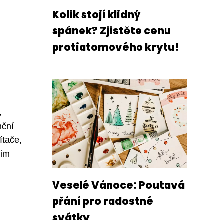
Kolik stojí klidný
spánek? Zjistěte cenu
protiatomového krytu!
,
nční
ítače,
šim
Veselé Vánoce: Poutavá
přání pro radostné
svátky