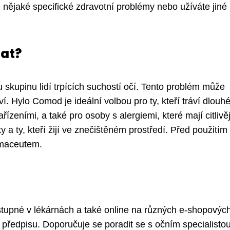
ějaké specifické zdravotní problémy nebo užíváte jiné 
vat?
skupinu lidí trpících suchostí očí. Tento problém může
. Hylo Comod je ideální volbou pro ty, kteří tráví dlouh
ízeními, a také pro osoby s alergiemi, které mají citlivěj
ky a ty, kteří žijí ve znečištěném prostředí. Před použitím
rmaceutem.
tupné v lékárnách a také online na různých e-shopovýc
 předpisu. Doporučuje se poradit se s očním specialisto