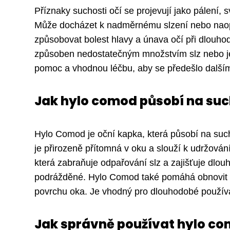
Příznaky suchosti očí se projevují jako pálení, s
Může docházet k nadměrnému slzení nebo naopa
způsobovat bolest hlavy a únava očí při dlouhod
způsoben nedostatečným množstvím slz nebo jej
pomoc a vhodnou léčbu, aby se předešlo další
Jak hylo comod působí na suc
Hylo Comod je oční kapka, která působí na suc
je přirozeně přítomná v oku a slouží k udržován
která zabraňuje odpařování slz a zajišťuje dlou
podrážděné. Hylo Comod také pomáhá obnovit p
povrchu oka. Je vhodný pro dlouhodobé používán
Jak správně používat hylo c