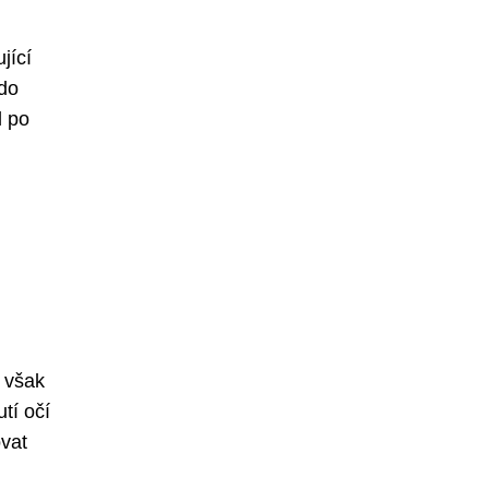
jící
 do
l po
u však
tí očí
ovat