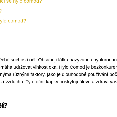
jící se hylo comod?
?
 hylo comod?
léčbě suchosti očí. Obsahují látku nazývanou hyaluronan
 pomáhá udržovat vlhkost oka. Hylo Comod je bezkonkure
enýma různými faktory, jako je dlouhodobé používání poč
tí vzduchu. Tyto oční kapky poskytují úlevu a zdraví va
čí?