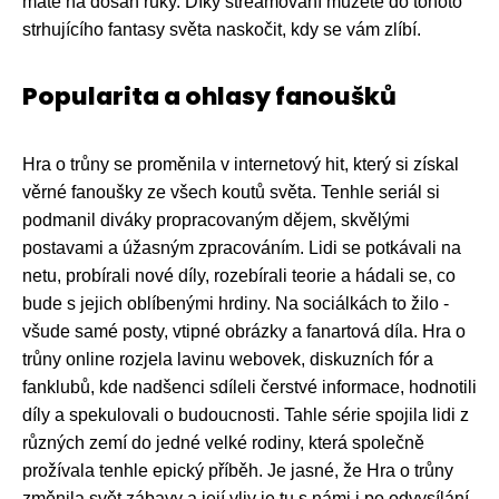
máte na dosah ruky. Díky streamování můžete do tohoto
strhujícího fantasy světa naskočit, kdy se vám zlíbí.
Popularita a ohlasy fanoušků
Hra o trůny se proměnila v internetový hit, který si získal
věrné fanoušky ze všech koutů světa. Tenhle seriál si
podmanil diváky propracovaným dějem, skvělými
postavami a úžasným zpracováním. Lidi se potkávali na
netu, probírali nové díly, rozebírali teorie a hádali se, co
bude s jejich oblíbenými hrdiny. Na sociálkách to žilo -
všude samé posty, vtipné obrázky a fanartová díla. Hra o
trůny online rozjela lavinu webovek, diskuzních fór a
fanklubů, kde nadšenci sdíleli čerstvé informace, hodnotili
díly a spekulovali o budoucnosti. Tahle série spojila lidi z
různých zemí do jedné velké rodiny, která společně
prožívala tenhle epický příběh. Je jasné, že Hra o trůny
změnila svět zábavy a její vliv je tu s námi i po odvysílání