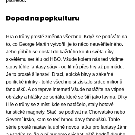
planetou.
Dopad na popkulturu
Hra o trůny prostě změnila všechno. Když se podíváte na
to, co George Martin vytvořil, je to něco neuvěřitelného.
Jeho příběh se dostal do každého koutu světa díky
skvělému seriálu od HBO. Všude kolem nás teď vidíme
stopy téhle fantasy ságy - od filmů přes hry až po módu.
Je to prostě šílenství! Draci, epické bitvy a zákeřné
politické intriky - tohle všechno si získalo srdce milionů
fanoušků. A co teprve internet! Všude narážíte na vtipné
obrázky a hlášky ze seriálu, které se šíří jako lavina. Díky
Hře o trůny se z míst, kde se natáčelo, staly hotové
turistické magnety. Stačí se podívat na Chorvatsko nebo
Severní Irsko, kam se teď hrnou davy fanoušků. Tahle
série prostě nastavila úplně novou laťku pro fantasy žánr
a vsadím se, že o ní budeme slýchat ještě hodně dlouho.