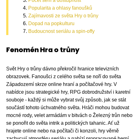
Počet sérií a dostupnost
Popularita a ohlasy fanoušků
Zajímavosti ze světa Hry o trůny
Dopad na popkulturu
Budoucnost seriálu a spin-offy
Fenomén Hra o trůny
Svět Hry o trůny dávno překročil hranice televizních
obrazovek. Fanoušci z celého světa se noří do světa
Západozemí skrze online hraní a počítačové hry. V
nabídce jsou strategické hry, RPG dobrodružství i karetní
souboje - každý si může vybrat svůj způsob, jak se stát
součástí tohoto úchvatného světa. Hráči mohou budovat
mocné rody, velet armádám v bitvách o Železný trůn nebo
se ponořit do světa intrik a politických tahanic. Ať už
hrajete online nebo na počítači či konzoli, hry věrně
zachycují atmosféru seriálu a nabízí propracované herní