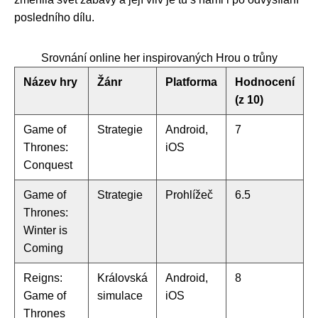
posledního dílu.
Srovnání online her inspirovaných Hrou o trůny
Název hry
Žánr
Platforma
Hodnocení
(z 10)
Game of
Strategie
Android,
7
Thrones:
iOS
Conquest
Game of
Strategie
Prohlížeč
6.5
Thrones:
Winter is
Coming
Reigns:
Královská
Android,
8
Game of
simulace
iOS
Thrones