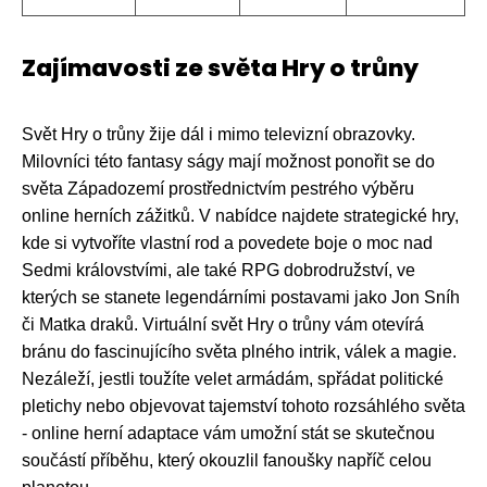
Zajímavosti ze světa Hry o trůny
Svět Hry o trůny žije dál i mimo televizní obrazovky.
Milovníci této fantasy ságy mají možnost ponořit se do
světa Západozemí prostřednictvím pestrého výběru
online herních zážitků. V nabídce najdete strategické hry,
kde si vytvoříte vlastní rod a povedete boje o moc nad
Sedmi královstvími, ale také RPG dobrodružství, ve
kterých se stanete legendárními postavami jako Jon Sníh
či Matka draků. Virtuální svět Hry o trůny vám otevírá
bránu do fascinujícího světa plného intrik, válek a magie.
Nezáleží, jestli toužíte velet armádám, spřádat politické
pletichy nebo objevovat tajemství tohoto rozsáhlého světa
- online herní adaptace vám umožní stát se skutečnou
součástí příběhu, který okouzlil fanoušky napříč celou