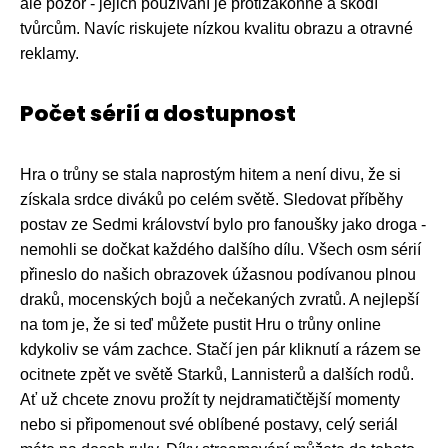
ale pozor - jejich používání je protizákonné a škodí
tvůrcům. Navíc riskujete nízkou kvalitu obrazu a otravné
reklamy.
Počet sérií a dostupnost
Hra o trůny se stala naprostým hitem a není divu, že si
získala srdce diváků po celém světě. Sledovat příběhy
postav ze Sedmi království bylo pro fanoušky jako droga -
nemohli se dočkat každého dalšího dílu. Všech osm sérií
přineslo do našich obrazovek úžasnou podívanou plnou
draků, mocenských bojů a nečekaných zvratů. A nejlepší
na tom je, že si teď můžete pustit Hru o trůny online
kdykoliv se vám zachce. Stačí jen pár kliknutí a rázem se
ocitnete zpět ve světě Starků, Lannisterů a dalších rodů.
Ať už chcete znovu prožít ty nejdramatičtější momenty
nebo si připomenout své oblíbené postavy, celý seriál