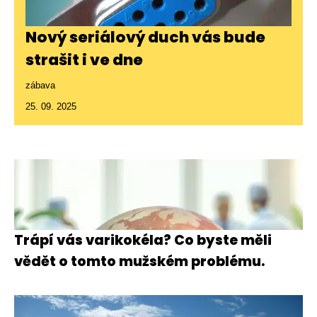
Nový seriálový duch vás bude
strašit i ve dne
zábava
25. 09. 2025
Trápí vás varikokéla? Co byste měli
vědět o tomto mužském problému.