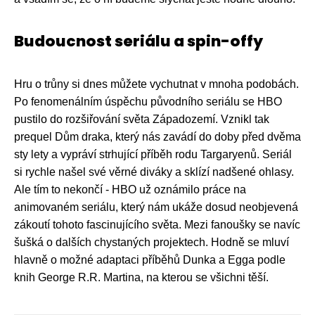
Budoucnost seriálu a spin-offy
Hru o trůny si dnes můžete vychutnat v mnoha podobách.
Po fenomenálním úspěchu původního seriálu se HBO
pustilo do rozšiřování světa Západozemí. Vznikl tak
prequel Dům draka, který nás zavádí do doby před dvěma
sty lety a vypráví strhující příběh rodu Targaryenů. Seriál
si rychle našel své věrné diváky a sklízí nadšené ohlasy.
Ale tím to nekončí - HBO už oznámilo práce na
animovaném seriálu, který nám ukáže dosud neobjevená
zákoutí tohoto fascinujícího světa. Mezi fanoušky se navíc
šušká o dalších chystaných projektech. Hodně se mluví
hlavně o možné adaptaci příběhů Dunka a Egga podle
knih George R.R. Martina, na kterou se všichni těší.