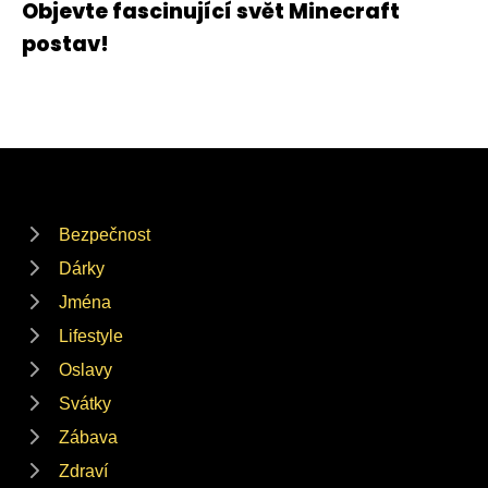
Objevte fascinující svět Minecraft
postav!
Bezpečnost
Dárky
Jména
Lifestyle
Oslavy
Svátky
Zábava
Zdraví