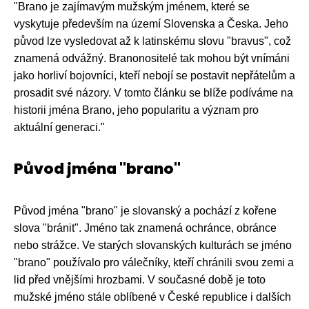
"Brano je zajímavým mužským jménem, které se
vyskytuje především na území Slovenska a Česka. Jeho
původ lze vysledovat až k latinskému slovu "bravus", což
znamená odvážný. Branonositelé tak mohou být vnímáni
jako horliví bojovníci, kteří nebojí se postavit nepřátelům a
prosadit své názory. V tomto článku se blíže podíváme na
historii jména Brano, jeho popularitu a význam pro
aktuální generaci."
Původ jména "brano"
Původ jména "brano" je slovanský a pochází z kořene
slova "bránit". Jméno tak znamená ochránce, obránce
nebo strážce. Ve starých slovanských kulturách se jméno
"brano" používalo pro válečníky, kteří chránili svou zemi a
lid před vnějšími hrozbami. V současné době je toto
mužské jméno stále oblíbené v České republice i dalších