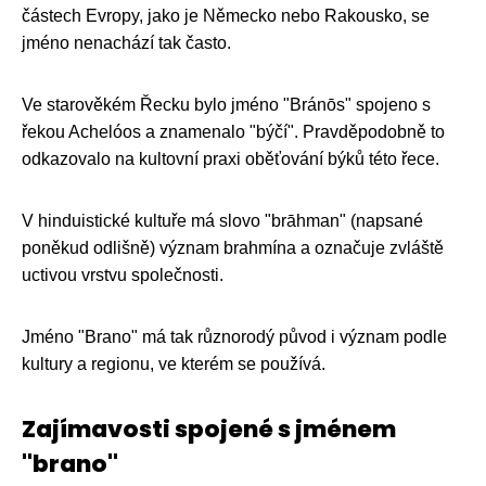
částech Evropy, jako je Německo nebo Rakousko, se
jméno nenachází tak často.
Ve starověkém Řecku bylo jméno "Bránōs" spojeno s
řekou Achelóos a znamenalo "býčí". Pravděpodobně to
odkazovalo na kultovní praxi oběťování býků této řece.
V hinduistické kultuře má slovo "brāhman" (napsané
poněkud odlišně) význam brahmína a označuje zvláště
uctivou vrstvu společnosti.
Jméno "Brano" má tak různorodý původ i význam podle
kultury a regionu, ve kterém se používá.
Zajímavosti spojené s jménem
"brano"