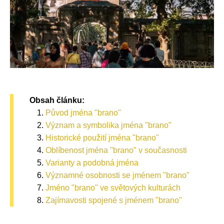
Obsah článku:
Původ jména "brano"
Význam a symbolika jména "brano"
Historické použití jména "brano"
Oblíbenost jména "brano" v současnosti
Varianty a podobná jména
Významné osobnosti se jménem "brano"
Jméno "brano" ve světových kulturách
Zajímavosti spojené s jménem "brano"