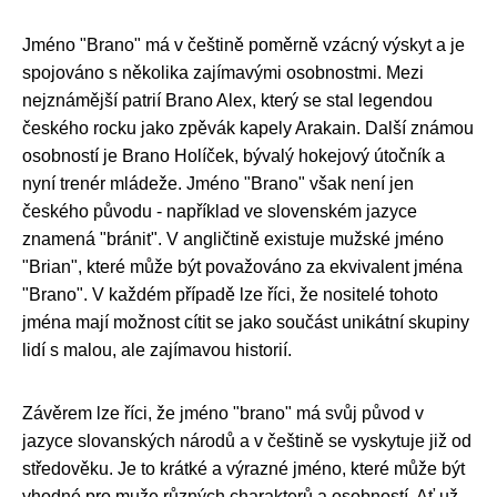
Jméno "Brano" má v češtině poměrně vzácný výskyt a je
spojováno s několika zajímavými osobnostmi. Mezi
nejznámější patrií Brano Alex, který se stal legendou
českého rocku jako zpěvák kapely Arakain. Další známou
osobností je Brano Holíček, bývalý hokejový útočník a
nyní trenér mládeže. Jméno "Brano" však není jen
českého původu - například ve slovenském jazyce
znamená "bránit". V angličtině existuje mužské jméno
"Brian", které může být považováno za ekvivalent jména
"Brano". V každém případě lze říci, že nositelé tohoto
jména mají možnost cítit se jako součást unikátní skupiny
lidí s malou, ale zajímavou historií.
Závěrem lze říci, že jméno "brano" má svůj původ v
jazyce slovanských národů a v češtině se vyskytuje již od
středověku. Je to krátké a výrazné jméno, které může být
vhodné pro muže různých charakterů a osobností. Ať už