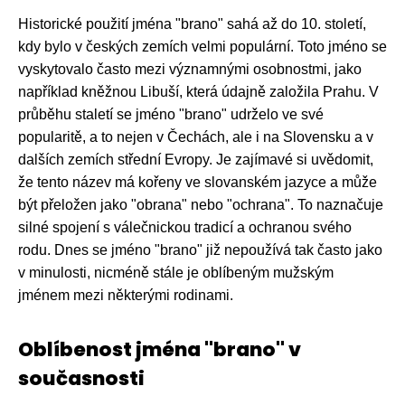
Historické použití jména "brano" sahá až do 10. století,
kdy bylo v českých zemích velmi populární. Toto jméno se
vyskytovalo často mezi významnými osobnostmi, jako
například kněžnou Libuší, která údajně založila Prahu. V
průběhu staletí se jméno "brano" udrželo ve své
popularitě, a to nejen v Čechách, ale i na Slovensku a v
dalších zemích střední Evropy. Je zajímavé si uvědomit,
že tento název má kořeny ve slovanském jazyce a může
být přeložen jako "obrana" nebo "ochrana". To naznačuje
silné spojení s válečnickou tradicí a ochranou svého
rodu. Dnes se jméno "brano" již nepoužívá tak často jako
v minulosti, nicméně stále je oblíbeným mužským
jménem mezi některými rodinami.
Oblíbenost jména "brano" v
současnosti