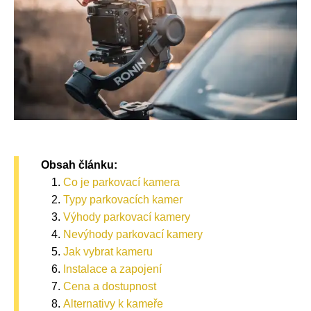
Obsah článku:
Co je parkovací kamera
Typy parkovacích kamer
Výhody parkovací kamery
Nevýhody parkovací kamery
Jak vybrat kameru
Instalace a zapojení
Cena a dostupnost
Alternativy k kameře