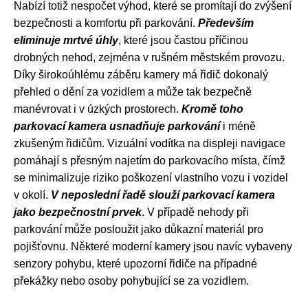
Nabízí totiž nespočet výhod, které se promítají do zvýšení
bezpečnosti a komfortu při parkování.
Především
eliminuje mrtvé úhly
, které jsou častou příčinou
drobných nehod, zejména v rušném městském provozu.
Díky širokoúhlému záběru kamery má řidič dokonalý
přehled o dění za vozidlem a může tak bezpečně
manévrovat i v úzkých prostorech.
Kromě toho
parkovací kamera usnadňuje parkování
i méně
zkušeným řidičům. Vizuální vodítka na displeji navigace
pomáhají s přesným najetím do parkovacího místa, čímž
se minimalizuje riziko poškození vlastního vozu i vozidel
v okolí.
V neposlední řadě slouží parkovací kamera
jako bezpečnostní prvek
. V případě nehody při
parkování může posloužit jako důkazní materiál pro
pojišťovnu. Některé moderní kamery jsou navíc vybaveny
senzory pohybu, které upozorní řidiče na případné
překážky nebo osoby pohybující se za vozidlem.