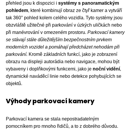
přehled jsou k dispozici i
systémy s panoramatickým
pohledem
, které kombinují obraz ze čtyř kamer a vytváří
tak 360° pohled kolem celého vozidla. Tyto systémy jsou
obzvláště užitečné při parkování v úzkých uličkách nebo
při manévrování v omezeném prostoru.
Parkovací kamery
se stávají stále důležitějším bezpečnostním prvkem
moderních vozidel a pomáhají předcházet nehodám při
parkování.
Kromě základních funkcí, jako je zobrazení
obrazu na displeji autorádia nebo navigace, mohou být
vybaveny i doplňkovými funkcemi, jako je
noční vidění
,
dynamické naváděcí linie nebo detekce pohybujících se
objektů.
Výhody parkovací kamery
Parkovací kamera se stala nepostradatelným
pomocníkem pro mnoho řidičů, a to z dobrého důvodu.