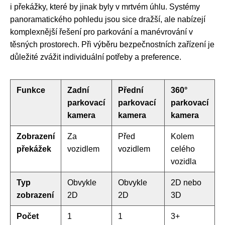
i překážky, které by jinak byly v mrtvém úhlu. Systémy
panoramatického pohledu jsou sice dražší, ale nabízejí
komplexnější řešení pro parkování a manévrování v
těsných prostorech. Při výběru bezpečnostních zařízení je
důležité zvážit individuální potřeby a preference.
Funkce
Zadní
Přední
360°
parkovací
parkovací
parkovací
kamera
kamera
kamera
Zobrazení
Za
Před
Kolem
překážek
vozidlem
vozidlem
celého
vozidla
Typ
Obvykle
Obvykle
2D nebo
zobrazení
2D
2D
3D
Počet
1
1
3+