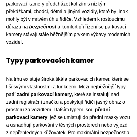
parkovací kamery předcházet kolizím s nízkými
překážkami, chodci, dětmi a jinými vozidly, které by jinak
mohly být v mrtvém úhlu řidiče. Vzhledem k rostoucímu
důrazu na
bezpečnost
a komfort při řízení se parkovací
kamery stávají stále běžnějším prvkem výbavy moderních
vozidel.
Typy parkovacích kamer
Na trhu existuje široká škála parkovacích kamer, které se
liší svými vlastnostmi a funkcemi. Mezi nejběžnější typy
patří
zadní parkovací kamery
, které se instalují nad
zadní registrační značku a poskytují řidiči jasný obraz o
prostoru za vozidlem. Dalším typem jsou
přední
parkovací kamery
, jež se umisťují do přední masky vozu
a usnadňují parkování v těsných prostorech nebo výjezd
z nepřehledných křižovatek. Pro maximální bezpečnost a