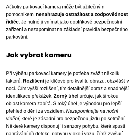
Ačkoliv parkovací kamera může být užitečným
pomocníkem,
nenahrazuje ostražitost a zodpovědnost
řidiče
. Je nutné ji vnímat jako doplňkové bezpečnostní
zařízení a nezapomínat na základní pravidla bezpečného
parkování.
Jak vybrat kameru
Při výběru parkovací kamery je potřeba zvážit několik
faktorů.
Rozlišení
je klíčové pro kvalitu obrazu, obzvlášť v
noci. Čím vyšší rozlišení, tím detailnější obraz a snadnější
identifikace překážek.
Zorný úhel
určuje, jak širokou
oblast kamera zabírá. Široký úhel je výhodou pro lepší
přehled o dění za vozidlem.
Nezapomínejte na noční
vidění
, které je zásadní pro bezpečnou jízdu po setmění.
Některé kamery disponují i ​​senzory pohybu, které spustí
nahrávání při detekci pohybu v okolí vozu, čímž zvyšují