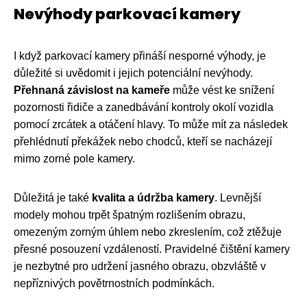
Nevýhody parkovací kamery
I když parkovací kamery přináší nesporné výhody, je
důležité si uvědomit i jejich potenciální nevýhody.
Přehnaná závislost na kameře
může vést ke snížení
pozornosti řidiče a zanedbávání kontroly okolí vozidla
pomocí zrcátek a otáčení hlavy. To může mít za následek
přehlédnutí překážek nebo chodců, kteří se nacházejí
mimo zorné pole kamery.
Důležitá je také
kvalita a údržba kamery
. Levnější
modely mohou trpět špatným rozlišením obrazu,
omezeným zorným úhlem nebo zkreslením, což ztěžuje
přesné posouzení vzdáleností. Pravidelné čištění kamery
je nezbytné pro udržení jasného obrazu, obzvláště v
nepříznivých povětrnostních podmínkách.