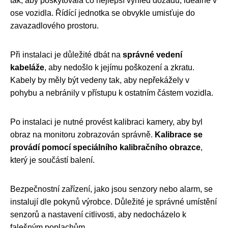
tak, aby poskytovala co nejlepší výhled dozadu, ideálně v
ose vozidla. Řídící jednotka se obvykle umisťuje do
zavazadlového prostoru.
Při instalaci je důležité dbát na
správné vedení
kabeláže
, aby nedošlo k jejímu poškození a zkratu.
Kabely by měly být vedeny tak, aby nepřekážely v
pohybu a nebránily v přístupu k ostatním částem vozidla.
Po instalaci je nutné provést kalibraci kamery, aby byl
obraz na monitoru zobrazován správně.
Kalibrace se
provádí pomocí speciálního kalibračního obrazce
,
který je součástí balení.
Bezpečnostní zařízení, jako jsou senzory nebo alarm, se
instalují dle pokynů výrobce. Důležité je správné umístění
senzorů a nastavení citlivosti, aby nedocházelo k
falešným poplachům.