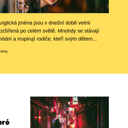
nglická jména jsou v dnešní době velmi
ozšířená po celém světě. Mnohdy se stávají
ódní a inspirují rodiče, kteří svým dětem...
ména
eré