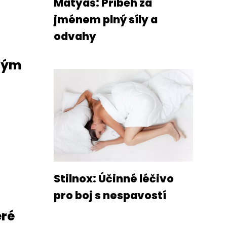
Matyáš: Příběh za
jménem plný síly a
odvahy
ným
Stilnox: Účinné léčivo
pro boj s nespavostí
eré