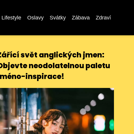
Lifestyle
Oslavy
Svátky
Zábava
Zdraví
Zářící svět anglických jmen:
Objevte neodolatelnou paletu
jméno-inspirace!