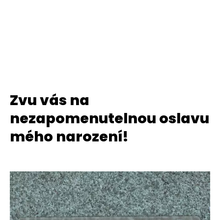
Zvu vás na
nezapomenutelnou oslavu
mého narození!