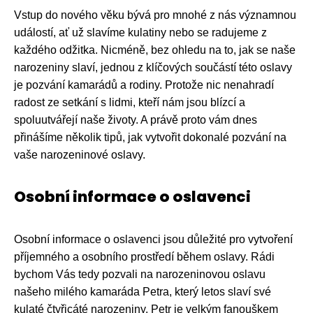
Vstup do nového věku bývá pro mnohé z nás významnou
událostí, ať už slavíme kulatiny nebo se radujeme z
každého odžitka. Nicméně, bez ohledu na to, jak se naše
narozeniny slaví, jednou z klíčových součástí této oslavy
je pozvání kamarádů a rodiny. Protože nic nenahradí
radost ze setkání s lidmi, kteří nám jsou blízcí a
spoluutvářejí naše životy. A právě proto vám dnes
přinášíme několik tipů, jak vytvořit dokonalé pozvání na
vaše narozeninové oslavy.
Osobní informace o oslavenci
Osobní informace o oslavenci jsou důležité pro vytvoření
příjemného a osobního prostředí během oslavy. Rádi
bychom Vás tedy pozvali na narozeninovou oslavu
našeho milého kamaráda Petra, který letos slaví své
kulaté čtyřicáté narozeniny. Petr je velkým fanouškem