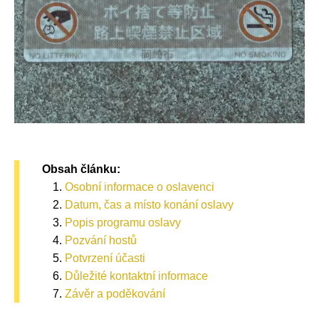
Obsah článku:
Osobní informace o oslavenci
Datum, čas a místo konání oslavy
Popis programu oslavy
Pozvání hostů
Potvrzení účasti
Důležité kontaktní informace
Závěr a poděkování