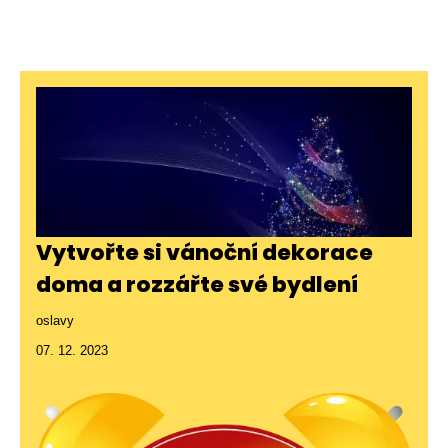
Vytvořte si vánoční dekorace
doma a rozzářte své bydlení
oslavy
07. 12. 2023