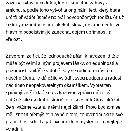
zážitky s vlastními dětmi, které jsou plné zábavy a
smíchu, a podle toho vytvoříte originální text, který bude
určitě přivádět úsměv na tvář novopečených rodičů. Ať už
se tedy rozhodnete pro jakékoli slova, nezapomeňte, že
hlavním poselstvím je zanechat dojem upřímnosti a
vřelosti.
Závěrem lze říci, že jednoduché přání k narození dítěte
může být velmi silným projevem lásky, ohleduplnosti a
pozornosti. Zvláště v době, kdy se rodina rozrůstá o
nového člena, je důležité vyjádřit svou podporu a radost
nad tímto neopakovatelným okamžikem. Vybrat ten
správný verš či krátkou vzkazovou zprávu může být
obtížné, ale na druhé straně je to také příležitost ukázat,
že si vážíme vztahu s těmi nejbližšími. Proto bychom se
měli snažit přemýšlet hlavně o tom, co bychom skrze své
přání chtěli sdělit a jak bychom tuto myšlenku co nejlépe
vyjádřili.