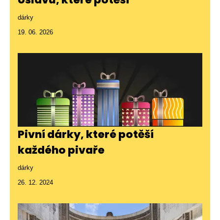
dárky
19. 06. 2026
Pivní dárky, které potěší
každého pivaře
dárky
26. 12. 2024