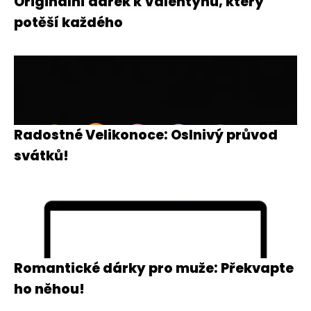
Originální dárek k Valentýnu, který
potěší každého
Radostné Velikonoce: Oslnivý průvod
svátků!
Romantické dárky pro muže: Překvapte
ho něhou!