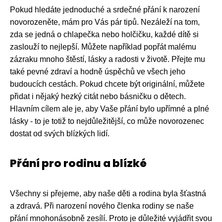
Pokud hledáte jednoduché a srdečné přání k narození
novorozeněte, mám pro Vás pár tipů. Nezáleží na tom,
zda se jedná o chlapečka nebo holčičku, každé dítě si
zaslouží to nejlepší. Můžete například popřát malému
zázraku mnoho štěstí, lásky a radosti v životě. Přejte mu
také pevné zdraví a hodně úspěchů ve všech jeho
budoucích cestách. Pokud chcete být originální, můžete
přidat i nějaký hezký citát nebo básničku o dětech.
Hlavním cílem ale je, aby Vaše přání bylo upřímné a plné
lásky - to je totiž to nejdůležitější, co může novorozenec
dostat od svých blízkých lidí.
Přání pro rodinu a blízké
Všechny si přejeme, aby naše děti a rodina byla šťastná
a zdravá. Při narození nového členka rodiny se naše
přání mnohonásobně zesílí. Proto je důležité vyjádřit svou