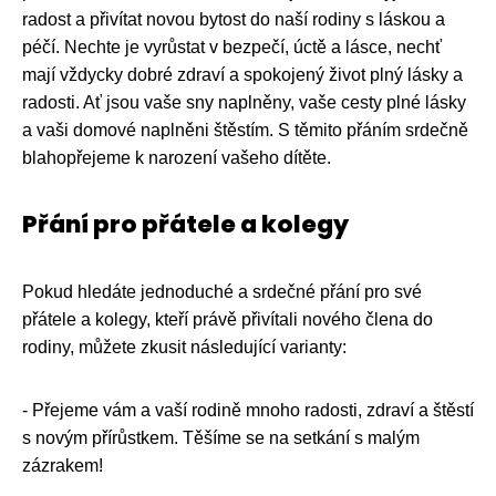
radost a přivítat novou bytost do naší rodiny s láskou a
péčí. Nechte je vyrůstat v bezpečí, úctě a lásce, nechť
mají vždycky dobré zdraví a spokojený život plný lásky a
radosti. Ať jsou vaše sny naplněny, vaše cesty plné lásky
a vaši domové naplněni štěstím. S těmito přáním srdečně
blahopřejeme k narození vašeho dítěte.
Přání pro přátele a kolegy
Pokud hledáte jednoduché a srdečné přání pro své
přátele a kolegy, kteří právě přivítali nového člena do
rodiny, můžete zkusit následující varianty:
- Přejeme vám a vaší rodině mnoho radosti, zdraví a štěstí
s novým přírůstkem. Těšíme se na setkání s malým
zázrakem!