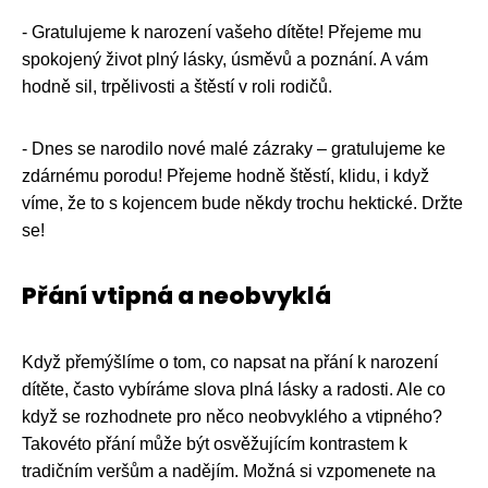
- Gratulujeme k narození vašeho dítěte! Přejeme mu
spokojený život plný lásky, úsměvů a poznání. A vám
hodně sil, trpělivosti a štěstí v roli rodičů.
- Dnes se narodilo nové malé zázraky – gratulujeme ke
zdárnému porodu! Přejeme hodně štěstí, klidu, i když
víme, že to s kojencem bude někdy trochu hektické. Držte
se!
Přání vtipná a neobvyklá
Když přemýšlíme o tom, co napsat na přání k narození
dítěte, často vybíráme slova plná lásky a radosti. Ale co
když se rozhodnete pro něco neobvyklého a vtipného?
Takovéto přání může být osvěžujícím kontrastem k
tradičním veršům a nadějím. Možná si vzpomenete na