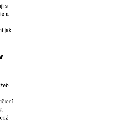
jí s
ie a
í jak
v
užeb
dělení
 a
 což