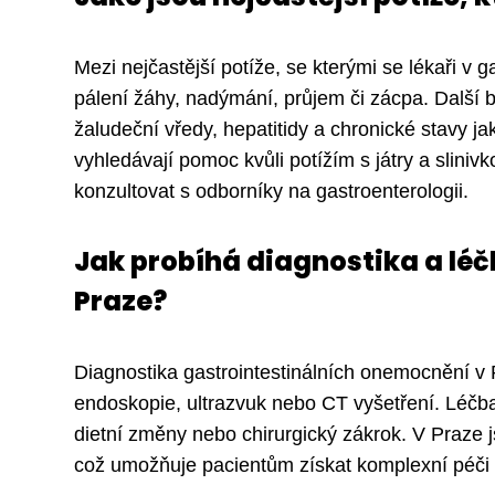
Mezi nejčastější potíže, se kterými se lékaři v g
pálení žáhy, nadýmání, průjem či zácpa. Další 
žaludeční vředy, hepatitidy a chronické stavy ja
vyhledávají pomoc kvůli potížím s játry a sliniv
konzultovat s odborníky na gastroenterologii.
Jak probíhá diagnostika a lé
Praze?
Diagnostika gastrointestinálních onemocnění v 
endoskopie, ultrazvuk nebo CT vyšetření. Léčb
dietní změny nebo chirurgický zákrok. V Praze j
což umožňuje pacientům získat komplexní péči 