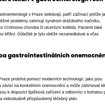
astroenterologii v Praze setkávají, patří zažívací potíže j
běžné problémy zahrnují syndrom dráždivého tračníku,
ko Crohnova choroba či ulcerózní kolitida. Pacienti také
kou břišní. Důležité je tyto obtíže nezanedbávat a včas
čba gastrointestinálních onemocněn
Praze probíhá pomocí moderních technologií, jako jsou
a závisí na konkrétním onemocnění a může zahrnovat lé
sou k dispozici špičková zařízení a odborníci s bohatou p
a individuálně přizpůsobený léčebný plán.