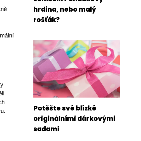
hrdina, nebo malý
tně
rošťák?
imální
ky
li
ch
Potěšte své blízké
vu.
originálními dárkovými
sadami