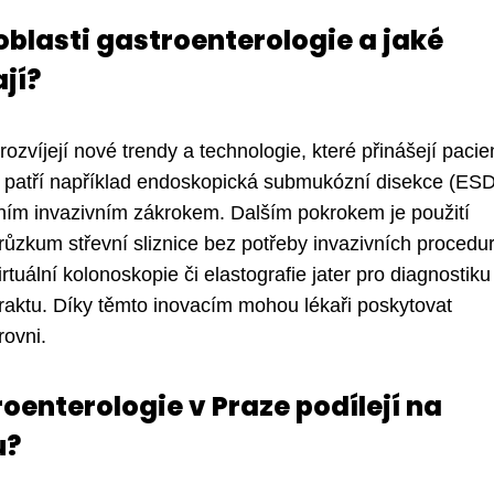
oblasti gastroenterologie a jaké
jí?
rozvíjejí nové trendy a technologie, které přinášejí paci
dy patří například endoskopická submukózní disekce (ESD
lním invazivním zákrokem. Dalším pokrokem je použití
ůzkum střevní sliznice bez potřeby invazivních procedur
rtuální kolonoskopie či elastografie jater pro diagnostiku
raktu. Díky těmto inovacím mohou lékaři poskytovat
rovni.
oenterologie v Praze podílejí na
u?