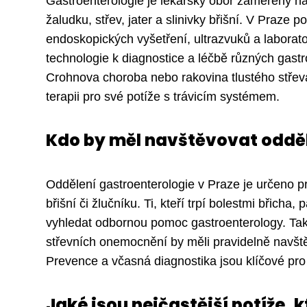
Gastroenterologie je lékařský obor zaměřený na 
žaludku, střev, jater a slinivky břišní. V Praze
endoskopických vyšetření, ultrazvuků a laborato
technologie k diagnostice a léčbě různých gastr
Crohnova choroba nebo rakovina tlustého střeva.
terapii pro své potíže s trávicím systémem.
Kdo by měl navštěvovat odděl
Oddělení gastroenterologie v Praze je určeno pro 
břišní či žlučníku. Ti, kteří trpí bolestmi břic
vyhledat odbornou pomoc gastroenterology. Také
střevních onemocnění by měli pravidelně navště
Prevence a včasná diagnostika jsou klíčové pro 
Jaké jsou nejčastější potíže, k