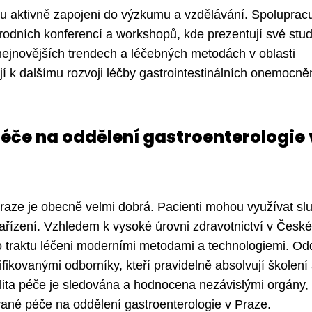
ou aktivně zapojeni do výzkumu a vzdělávání. Spolupracu
árodních konferencí a workshopů, kde prezentují své stud
nejnovějších trendech a léčebných metodách v oblasti
jí k dalšímu rozvoji léčby gastrointestinálních onemocněn
péče na oddělení gastroenterologie 
Praze je obecně velmi dobrá. Pacienti mohou využívat sl
ařízení. Vzhledem k vysoké úrovni zdravotnictví v České
o traktu léčeni moderními metodami a technologiemi. Od
fikovanými odborníky, kteří pravidelně absolvují školení
valita péče je sledována a hodnocena nezávislými orgány,
ané péče na oddělení gastroenterologie v Praze.