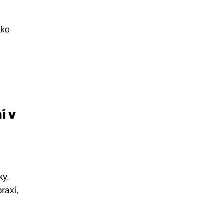
ako
í v
ky,
raxí,