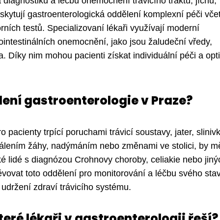
diagnostiku a léčbu onemocnění trávicího traktu, jícnu,
 poskytují gastroenterologická oddělení komplexní péči vče
rních testů. Specializovaní lékaři využívají moderní
ointestinálních onemocnění, jako jsou žaludeční vředy,
 Díky nim mohou pacienti získat individuální péči a opt
ení gastroenterologie v Praze?
pacienty trpící poruchami trávicí soustavy, jater, sliniv
ha, pálením žáhy, nadýmáním nebo změnami ve stolici, by mě
 lidé s diagnózou Crohnovy choroby, celiakie nebo jiný
vovat toto oddělení pro monitorování a léčbu svého sta
udržení zdraví trávicího systému.
teré lékaři v gastroenterologii řeší?