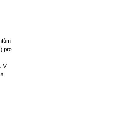
entům
) pro
. V
 a