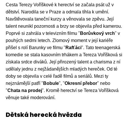
Cesta Terezy Voříškové k herectví se začala psát už v
dětství. Narodila se v Praze a odmala tíhla k umění.
Navštěvovala taneční kurzy a věnovala se zpěvu. Její
talent neunikl pozornosti a brzy se objevila před kamerou.
Poprvé si zahrála v televizním filmu "
Borůvkový vrch
" v
pouhých sedmi letech. Zlomový moment v její kariéře
přišel s rolí Barunky ve filmu "
Rafťáci
". Tato teenagerská
komedie se stala kasovním trhákem a Tereza Voříšková si
získala srdce diváků. Její přirozený talent a charisma z ní
udělaly jednu z nejžádanějších mladých hereček. Od té
doby se objevila v celé řadě filmů a seriálů. Mezi ty
nejznámější patří "
Bobule
", "
Okresní přebor
" nebo
"
Chata na prodej
". Kromě herectví se Tereza Voříšková
věnuje také moderování.
Dětská herecká hvězda