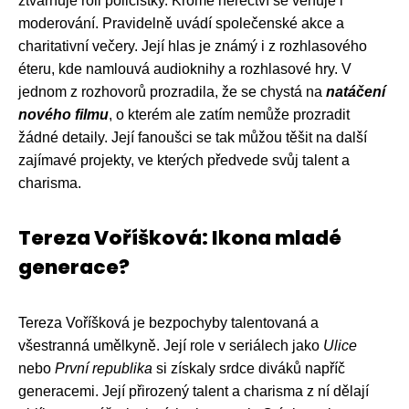
ztvárňuje roli policistky. Kromě herectví se věnuje i
moderování. Pravidelně uvádí společenské akce a
charitativní večery. Její hlas je známý i z rozhlasového
éteru, kde namlouvá audioknihy a rozhlasové hry. V
jednom z rozhovorů prozradila, že se chystá na
natáčení
nového filmu
, o kterém ale zatím nemůže prozradit
žádné detaily. Její fanoušci se tak můžou těšit na další
zajímavé projekty, ve kterých předvede svůj talent a
charisma.
Tereza Voříšková: Ikona mladé
generace?
Tereza Voříšková je bezpochyby talentovaná a
všestranná umělkyně. Její role v seriálech jako
Ulice
nebo
První republika
si získaly srdce diváků napříč
generacemi. Její přirozený talent a charisma z ní dělají