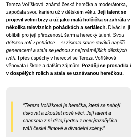
Tereza Voříšková, známá česká herečka a moderátorka,
započala svou kariéru už v dětském věku.
Její talent se
projevil velmi brzy a už jako malá holčička si zahrála v
několika televizních pohádkách a seriálech.
Diváci si ji
oblíbili pro její přirozenost, šarm a herecký talent.
Svou
dětskou rolí v pohádce ... si získala srdce diváků napříč
generacemi a stala se jednou z nejznámějších dětských
tváří.
I přes úspěchy v herectví se Tereza Voříšková
věnovala i škole a dalším zájmům.
Později se prosadila i
v dospělých rolích a stala se uznávanou herečkou.
Tereza Voříšková je herečka, která se nebojí
riskovat a zkoušet nové věci. Její talent a
charisma z ní dělají jednu z nejvýraznějších
tváří české filmové a divadelní scény.