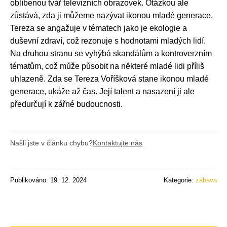
oblíbenou tvář televizních obrazovek. Otázkou ale
zůstává, zda ji můžeme nazývat ikonou mladé generace.
Tereza se angažuje v tématech jako je ekologie a
duševní zdraví, což rezonuje s hodnotami mladých lidí.
Na druhou stranu se vyhýbá skandálům a kontroverzním
tématům, což může působit na některé mladé lidi příliš
uhlazeně. Zda se Tereza Voříšková stane ikonou mladé
generace, ukáže až čas. Její talent a nasazení ji ale
předurčují k zářné budoucnosti.
Našli jste v článku chybu?
Kontaktujte nás
Publikováno: 19. 12. 2024
Kategorie:
zábava