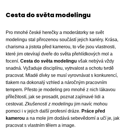
Cesta do světa modelingu
Pro mnohé české herečky a moderátorky se svět
modelingu stal přirozenou součástí jejich kariéry. Krása,
charisma a jistota před kamerou, to vše jsou vlastnosti,
které jim otevírají dveře do světa přehlídkových mol a
focení.
Cesta do světa modelingu
však nebývá vždy
snadná. Vyžaduje disciplínu, vytrvalost a ochotu tvrdě
pracovat. Mladé dívky se musí vyrovnávat s konkurencí,
tlakem na dokonalý vzhled a náročným pracovním
tempem. Přesto je modeling pro mnohé z nich lákavou
příležitostí, jak se prosadit, poznat zajímavé lidi a
cestovat.
Zkušenosti z modelingu
jim navíc mohou
pomoci i v jejich další profesní dráze.
Práce před
kamerou
a na mole jim dodává sebevědomí a učí je, jak
pracovat s vlastním tělem a image.