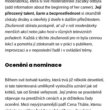
moderátorka), která si své moderátorské začátky odbyla
(add information about the beginning of her career).
Její
přirozený talent, šarm a bezprostřednost
si okamžitě
získaly diváky a otevřely jí dveře k dalším příležitostem.
Zkušenosti sbírala postupně, ať už v roli moderátorky
menších akcí nebo jako host v různých televizních
pořadech.
Každá z těchto zkušeností pro ni byla cennou
lekcí a pomohla jí zdokonalit se v práci s publikem,
improvizaci a v neposlední řadě i v ovládání trémy.
Ocenění a nominace
Během své bohaté kariéry, která trvá již několik desetiletí,
si tato talentovaná umělkyně vysloužila uznání jak od
kritiků, tak od široké veřejnosti. Její jméno se pravidelně
objevuje na prestižních cenách a je držitelkou řady
ocenění. Mezi nejvýznamnější patří Cena Thálie, kterou