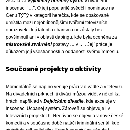
získala za
výjimečný herecký výkon
v divadelní
inscenaci "…". O její popularitě svědčí i nominace na
Cenu TýTý v kategorii herečka, kde se opakovaně
umístila mezi nejoblíbenějšími tvářemi televizních
obrazovek. Její talent a charisma nezůstaly bez
povšimnutí ani v oblasti dabingu, kde byla oceněna za
mistrovské ztvárnění
postavy … v … . Její práce je
důkazem její všestrannosti a oddanosti svému řemeslu.
Současné projekty a aktivity
Momentálně se naplno věnuje práci v divadle a v televizi.
Na divadelních prknech ji diváci můžou vidět v několika
hrách, například v
Dejvickém divadle
, kde exceluje v
inscenaci Ucpanej systém. Zároveň se objevuje i v
televizních projektech. Nedávno se objevila v nové české
komedii a v současné době natáčí kriminální seriál, kde