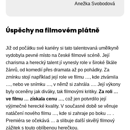
Anežka Svobodová
Úspěchy na filmovém plátně
Již od počátku své kariéry si tato talentovaná umělkyně
vydobyla pevné místo na české filmové scéně. Její
charisma a herecký talent jí vynesly role v široké škále
žánrů, od komedií přes dramata až po pohádky. Za
zmínku stojí například její role ve filmu …, kde ztvárnila
…, nebo ve snímku …, v němž si zahrála …. Její výkony
byly oceněny jak diváky, tak filmovými kritiky.
Za roli …
ve filmu … získala cenu …
, což jen potvrdilo její
výjimečné herecké kvality. V současné době se věnuje
natáčení nového filmu …, kde si zahraje po boku … .
Premiéra se očekává … a slibuje další skvělý filmový
zážitek s touto oblíbenou herečkou.