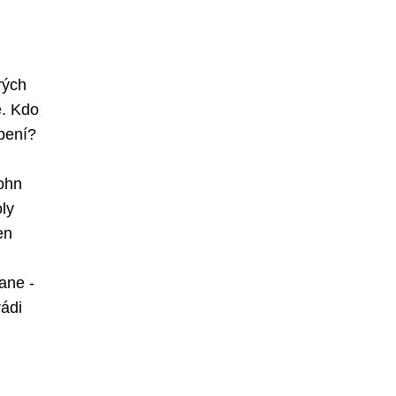
rých
e. Kdo
pení?
John
oly
en
ane -
rádi