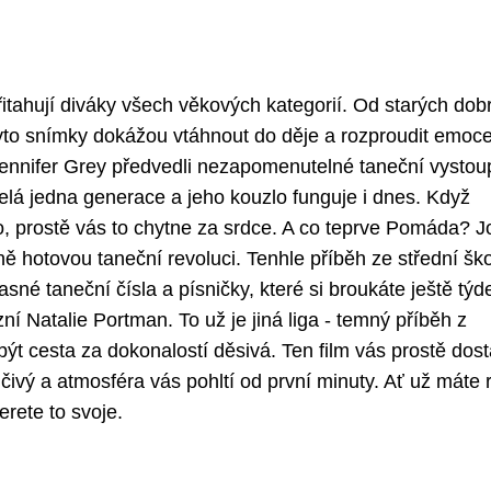
přitahují diváky všech věkových kategorií. Od starých dob
yto snímky dokážou vtáhnout do děje a rozproudit emoc
Jennifer Grey předvedli nezapomenutelné taneční vystou
elá jedna generace a jeho kouzlo funguje i dnes. Když
o, prostě vás to chytne za srdce. A co teprve Pomáda? 
ně hotovou taneční revoluci. Tenhle příběh ze střední šk
né taneční čísla a písničky, které si broukáte ještě týd
 Natalie Portman. To už je jiná liga - temný příběh z
být cesta za dokonalostí děsivá. Ten film vás prostě dost
ivý a atmosféra vás pohltí od první minuty. Ať už máte 
erete to svoje.