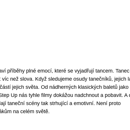
baví příběhy plné emocí, které se vyjadřují tancem. Tane
víc než slova. Když sledujeme osudy tanečníků, jejich l
ástí jejich světa. Od nádherných klasických baletů jako
 Step Up nás tyhle filmy dokážou nadchnout a pobavit. A 
jí taneční scény tak strhující a emotivní. Není proto
ivákům na celém světě.