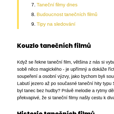
Taneční filmy dnes
Budoucnost tanečních filmů
Tipy na sledování
Kouzlo tanečních filmů
Když se řekne taneční film, většina z nás si vy
sobě něco magického - je upřímný a dokáže říct 
soupeření a osobní výzvy, jako bychom byli souč
Labutí jezero až po současné taneční hity typu
byl tanec bez hudby? Právě melodie a rytmy děla
překvapivé, že si taneční filmy našly cestu k d
Historie tanečních filmů