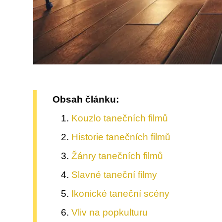
Obsah článku:
Kouzlo tanečních filmů
Historie tanečních filmů
Žánry tanečních filmů
Slavné taneční filmy
Ikonické taneční scény
Vliv na popkulturu