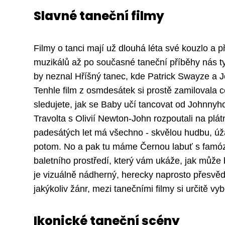
Slavné taneční filmy
Filmy o tanci mají už dlouhá léta své kouzlo a 
muzikálů až po současné taneční příběhy nás t
by neznal Hříšný tanec, kde Patrick Swayze a 
Tenhle film z osmdesátek si prostě zamilovala c
sledujete, jak se Baby učí tancovat od Johnnyh
Travolta s Olivií Newton-John rozpoutali na plát
padesátých let má všechno - skvělou hudbu, úžas
potom. No a pak tu máme Černou labuť s famózní
baletního prostředí, který vám ukáže, jak může 
je vizuálně nádherný, herecky naprosto přesvědč
jakýkoliv žánr, mezi tanečními filmy si určitě vyb
Ikonické taneční scény