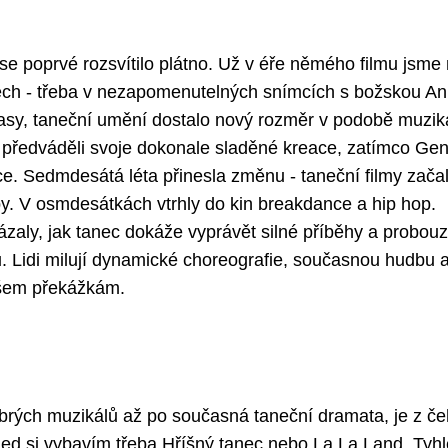
 se poprvé rozsvítilo plátno. Už v éře němého filmu jsme
dech - třeba v nezapomenutelných snímcích s božskou A
časy, taneční umění dostalo nový rozměr v podobě muzik
s předváděli svoje dokonale sladěné kreace, zatímco Ge
nce. Sedmdesátá léta přinesla změnu - taneční filmy zača
by. V osmdesátkách vtrhly do kin breakdance a hip hop.
aly, jak tanec dokáže vyprávět silné příběhy a probouz
. Lidi milují dynamické choreografie, současnou hudbu 
všem překážkám.
dobrých muzikálů až po současná taneční dramata, je z č
ned si vybavím třeba Hříšný tanec nebo La La Land. Tyhl