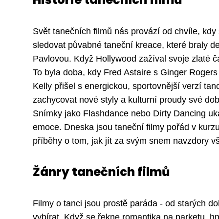
Svět tanečních filmů nás provází od chvíle, kdy
sledovat půvabné taneční kreace, které braly 
Pavlovou. Když Hollywood zažíval svoje zlaté 
To byla doba, kdy Fred Astaire s Ginger Roger
Kelly přišel s energickou, sportovnější verzí ta
zachycovat nové styly a kulturní proudy své do
Snímky jako Flashdance nebo Dirty Dancing ukáz
emoce. Dneska jsou taneční filmy pořád v kurzu
příběhy o tom, jak jít za svým snem navzdory 
Žánry tanečních filmů
Filmy o tanci jsou prostě paráda - od starých 
vybírat. Když se řekne romantika na parketu, h