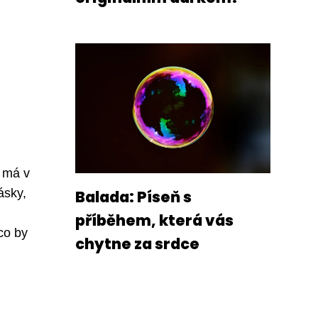
c má v
ásky,
Balada: Píseň s
příběhem, která vás
co by
chytne za srdce