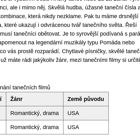
nci, ale i mimo něj. Skvělá hudba, úžasné taneční čísla 
ě kombinace, která nikdy nezklame. Pak tu máme drsnější
 které ukazují i odvrácenou tvář tanečního světa. Řeší
musí tanečníci obětovat. Je to syrovější podívaná s par
apomenout na legendární muzikály typu Pomáda nebo
 co vás prostě rozparádí. Chytlavé písničky, skvělé taneč
už máte rádi jakýkoliv žánr, mezi tanečními filmy si určit
nání tanečních filmů
í
Žánr
Země původu
Romantický, drama
USA
Romantický, drama
USA