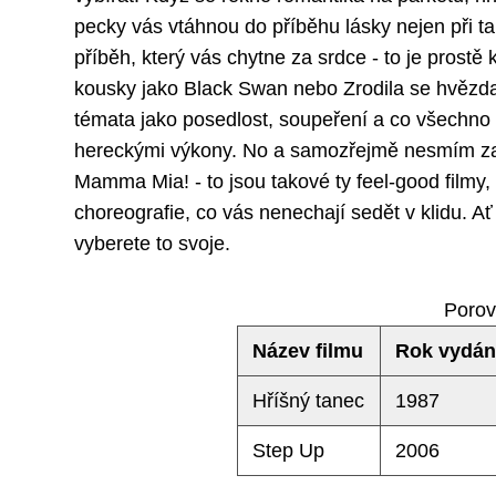
pecky vás vtáhnou do příběhu lásky nejen při ta
příběh, který vás chytne za srdce - to je prost
kousky jako Black Swan nebo Zrodila se hvězda,
témata jako posedlost, soupeření a co všechno 
hereckými výkony. No a samozřejmě nesmím z
Mamma Mia! - to jsou takové ty feel-good filmy,
choreografie, co vás nenechají sedět v klidu. Ať 
vyberete to svoje.
Porov
Název filmu
Rok vydán
Hříšný tanec
1987
Step Up
2006