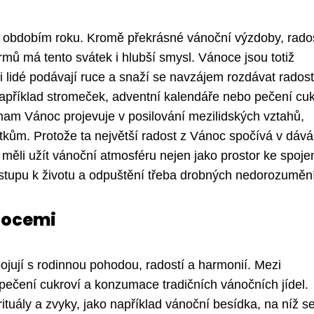
m obdobím roku. Kromě překrásné vánoční výzdoby, rados
krmů má tento svátek i hlubší smysl. Vánoce jsou totiž
i lidé podávají ruce a snaží se navzájem rozdávat radost
například stromeček, adventní kalendáře nebo pečení cuk
znam Vánoc projevuje v posilování mezilidských vztahů,
tkům. Protože ta největší radost z Vánoc spočívá v dává
ěli užít vánoční atmosféru nejen jako prostor ke spojen
přístupu k životu a odpuštění třeba drobných nedorozuměn
nocemi
pojují s rodinnou pohodou, radostí a harmonií. Mezi
 pečení cukroví a konzumace tradičních vánočních jídel.
ituály a zvyky, jako například vánoční besídka, na níž s