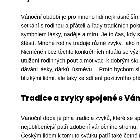
Vánoční období je pro mnoho lidí nejkrásnější
setkání s rodinou a přáteli a řady tradičních po
symbolem lásky, naděje a míru. Je to čas, kdy s
štěstí. Mnohé rodiny traduje různé zvyky, jako 
Nicméně i bez těchto konkrétních rituálů se vý
utužení rodinných pout a motivaci k dobrým sku
dávání lásky, dárků, úsměvu… Proto bychom si m
blízkými lidmi, ale taky ke sdílení pozitivního 
Tradice a zvyky spojené s Vá
Vánoční doba je plná tradic a zvyků, které se s
nejoblíbenější patří zdobení vánočního stromu,
Českým lidem k tomuto svátku patří také četné r