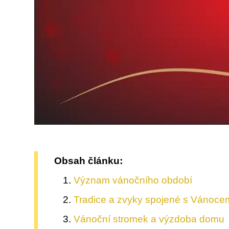
Obsah článku:
Význam vánočního období
Tradice a zvyky spojené s Vánoce
Vánoční stromek a výzdoba domu