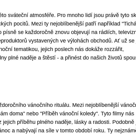
éto sváteční atmosféře. Pro mnoho lidí jsou právě tyto s
ých pocitů. Mezi ty nejoblíbenější patří například "Tich
 písně se každoročně znovu objevují na rádiích, televiz
z reproduktorů vystavených ve výlohách obchodů. Ať už se
noční tematikou, jejich poslech nás dokáže rozzářit,
ny plné naděje a štěstí - a přinést do našich životů spou
ždoročního vánočního rituálu. Mezi nejoblíbenější vánoč
 "Sám doma" nebo "Příběh vánoční koledy". Tyto filmy nás
 jejich příběhu plného naděje, lásky a radosti. Podobně j
ánoc a nabývají na síle v tomto období roku. Ty nejznám