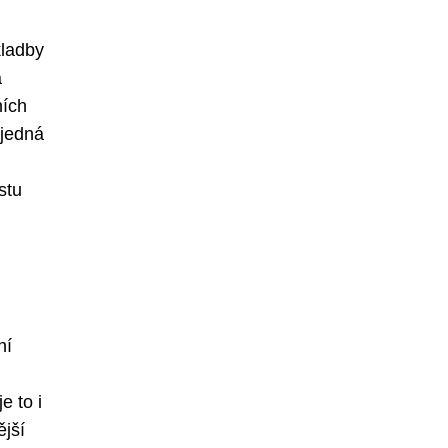
kladby
á
ních
 jedná
stu
ní
e to i
ější