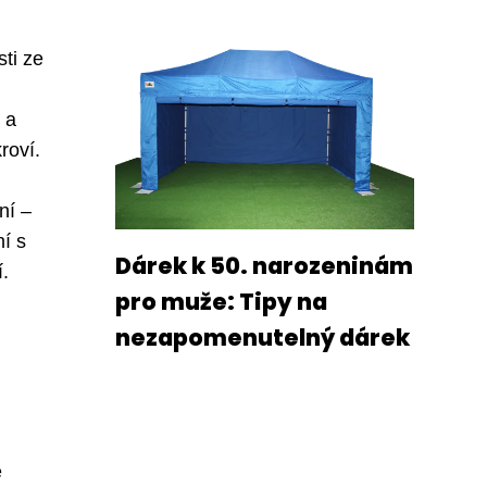
ti ze
 a
roví.
ní –
í s
Dárek k 50. narozeninám
í.
pro muže: Tipy na
nezapomenutelný dárek
e