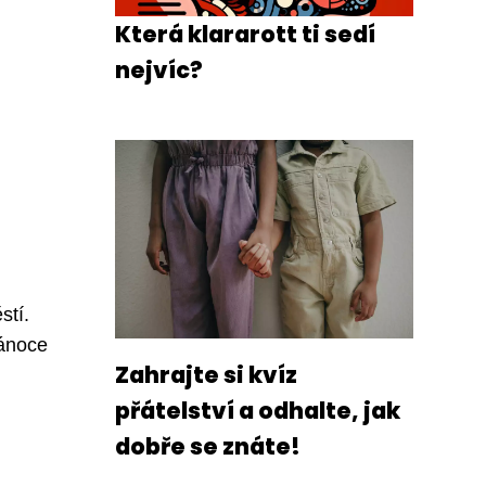
Která klararott ti sedí
nejvíc?
stí.
Vánoce
Zahrajte si kvíz
přátelství a odhalte, jak
dobře se znáte!