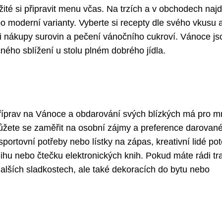
žité si připravit menu včas. Na trzích a v obchodech naj
po moderní varianty. Vyberte si recepty dle svého vkusu 
i nákupy surovin a pečení vánočního cukroví. Vánoce js
čného sblížení u stolu plném dobrého jídla.
příprav na Vánoce a obdarování svých blízkých má pro 
 můžete se zaměřit na osobní zájmy a preference darovan
ortovní potřeby nebo lístky na zápas, kreativní lidé pot
ihu nebo čtečku elektronických knih. Pokud máte rádi tr
alších sladkostech, ale také dekoracích do bytu nebo