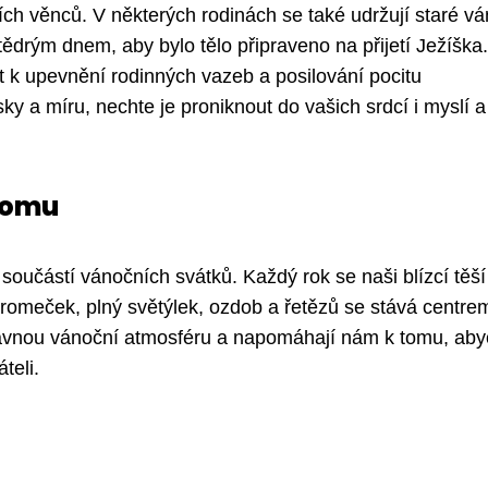
ích věnců. V některých rodinách se také udržují staré v
Štědrým dnem, aby bylo tělo připraveno na přijetí Ježíška.
t k upevnění rodinných vazeb a posilování pocitu
y a míru, nechte je proniknout do vašich srdcí i myslí a
domu
učástí vánočních svátků. Každý rok se naši blízcí těší
romeček, plný světýlek, ozdob a řetězů se stává centre
správnou vánoční atmosféru a napomáhají nám k tomu, a
teli.