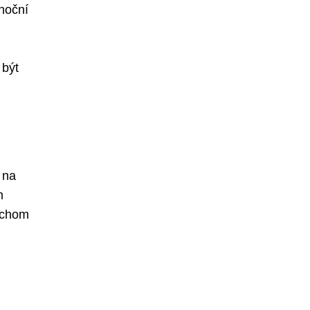
ánoční
 být
 na
m
bychom