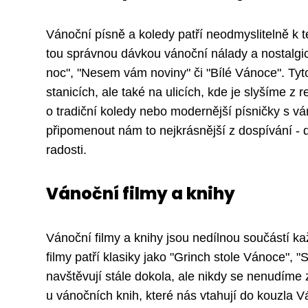
Vánoční písně a koledy patří neodmyslitelně k t
tou správnou dávkou vánoční nálady a nostalgick
noc", "Nesem vám noviny" či "Bílé Vánoce". Tyto
stanicích, ale také na ulicích, kde je slyšíme 
o tradiční koledy nebo modernější písničky s vá
připomenout nám to nejkrásnější z dospívání - d
radosti.
Vánoční filmy a knihy
Vánoční filmy a knihy jsou nedílnou součástí ka
filmy patří klasiky jako "Grinch stole Vánoce",
navštěvují stále dokola, ale nikdy se nenudíme z
u vánočních knih, které nás vtahují do kouzla V