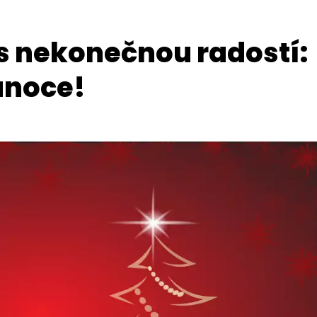
s nekonečnou radostí:
ánoce!