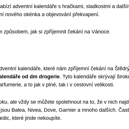
nabízí adventní kalendáře s hračkami, sladkostmi a další
vání nového okénka a objevování překvapení.
m způsobem, jak si zpříjemnit čekání na Vánoce.
entní kalendáře, které nám zpříjemní čekání na Štědrý
alendáře od dm drogerie
. Tyto kalendáře skrývají širo
fumerie, a to jak v plné, tak i v cestovní velikosti.
roku
, ale vždy se můžete spolehnout na to, že v nich naj
jsou Balea, Nivea, Dove, Garnier a mnoho dalších. Čas
edic, které jinde nekoupíte.