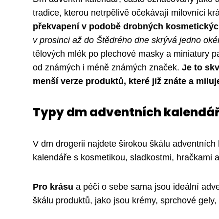
tradice, kterou netrpělivě očekávají milovníci k
překvapení v podobě drobných kosmetickýc
v prosinci až do Štědrého dne skrývá jedno ok
tělových mlék po plechové masky a miniatury p
od známých i méně známých značek.
Je to skv
menší verze produktů, které již znáte a miluj
Typy dm adventních kalendá
V dm drogerii najdete širokou škálu adventních 
kalendáře s kosmetikou, sladkostmi, hračkami a
Pro krásu
a péči o sebe sama jsou ideální adv
škálu produktů, jako jsou krémy, sprchové gel