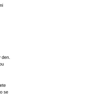
mi
 den.
kou
dete
to se