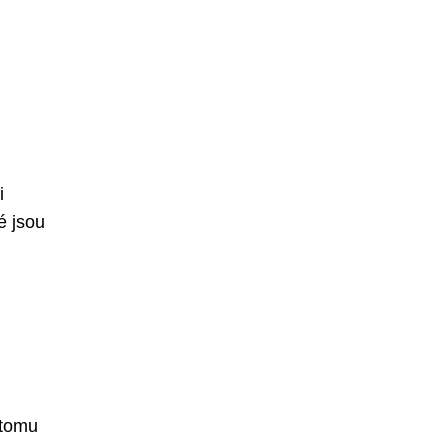
i
é jsou
 tomu