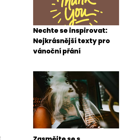
Nechte se inspirovat:
Nejkrásnější texty pro
vánoční přání
Zasmějte se s
í