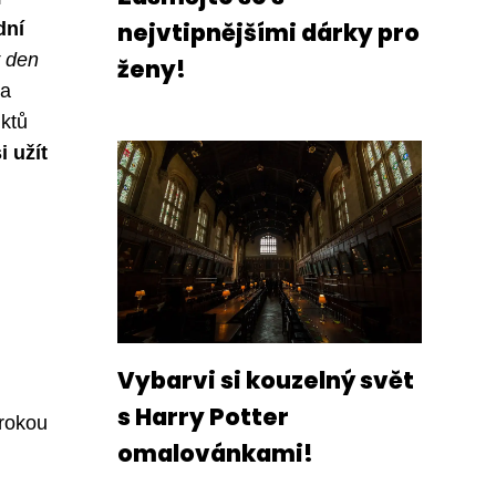
nejvtipnějšími dárky pro
dní
 den
ženy!
 a
uktů
i užít
Vybarvi si kouzelný svět
s Harry Potter
irokou
omalovánkami!