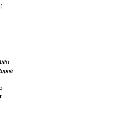
í
dářů
tupné
to
t