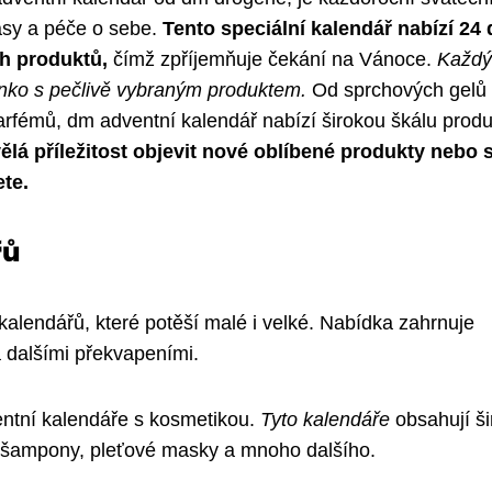
rásy a péče o sebe.
Tento speciální kalendář nabízí 24 
h produktů,
čímž zpříjemňuje čekání na Vánoce.
Každý
énko s pečlivě vybraným produktem.
Od sprchových gelů
arfémů, dm adventní kalendář nabízí širokou škálu prod
ělá příležitost objevit nové oblíbené produkty nebo s
ete.
řů
kalendářů, které potěší malé i velké. Nabídka zahrnuje
 dalšími překvapeními.
entní kalendáře s kosmetikou.
Tyto kalendáře
obsahují š
y, šampony, pleťové masky a mnoho dalšího.