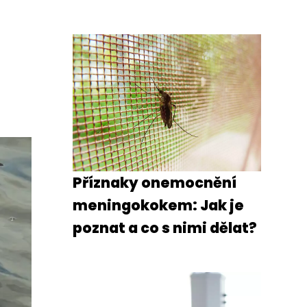
Příznaky onemocnění
meningokokem: Jak je
poznat a co s nimi dělat?