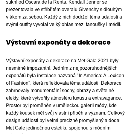
sukní od Oscara de la Renta. Kendall Jenner se
prezentovala ve stříbřitém overalu Givenchy s dlouhým
vlákem za sebou. Každý z nich dodržel téma události a
svými outfity vyvolal velký ohlas mezi fanoušky i médii.
Výstavní exponáty a dekorace
Výstavní exponáty a dekorace na Met Gala 2021 byly
nesmírně impozantní. Jedním z nejpozoruhodnějších
exponátů byla instalace nazvaná "In America: A Lexicon
of Fashion", která reflektovala téma události. Dekorace
zahrnovaly monumentální sochy, obrazy a světelné
efekty, které vytvořily atmosféru luxusu a extravagance.
Prostor byl proměněn v uměleckou galerii módy, kde
každý kousek měl svůj vlastní příběh a význam. Celkový
design události byl velmi precizně promyšlený a dodal
Met Gale jedinečnou estetiku spojenou s módním