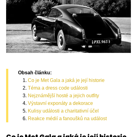
Obsah článku:
Co je Met Gala a jaká je její historie
Téma a dress code události
Nejznámější hosté a jejich outfity
Výstavní exponáty a dekorace
Kulisy události a charitativní účel
Reakce médií a fanoušků na událost
Co je Met Gala a jaká je její historie