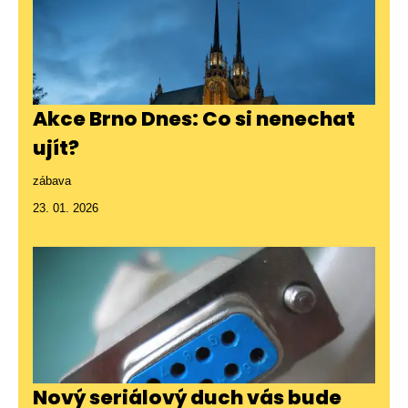
Akce Brno Dnes: Co si nenechat
ujít?
zábava
23. 01. 2026
Nový seriálový duch vás bude