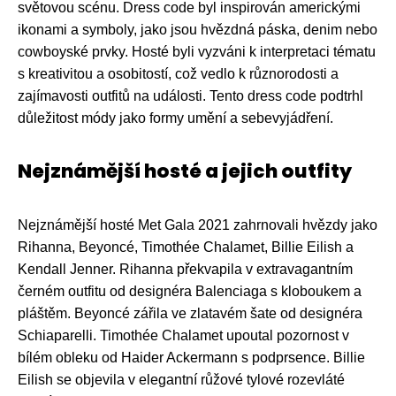
světovou scénu. Dress code byl inspirován americkými
ikonami a symboly, jako jsou hvězdná páska, denim nebo
cowboyské prvky. Hosté byli vyzváni k interpretaci tématu
s kreativitou a osobitostí, což vedlo k různorodosti a
zajímavosti outfitů na události. Tento dress code podtrhl
důležitost módy jako formy umění a sebevyjádření.
Nejznámější hosté a jejich outfity
Nejznámější hosté Met Gala 2021 zahrnovali hvězdy jako
Rihanna, Beyoncé, Timothée Chalamet, Billie Eilish a
Kendall Jenner. Rihanna překvapila v extravagantním
černém outfitu od designéra Balenciaga s kloboukem a
pláštěm. Beyoncé zářila ve zlatavém šate od designéra
Schiaparelli. Timothée Chalamet upoutal pozornost v
bílém obleku od Haider Ackermann s podprsence. Billie
Eilish se objevila v elegantní růžové tylové rozevláté