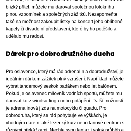
blízký přítel, můžete mu darovat společnou fotoknihu
plnou vzpomínek a společných zážitků. Nezapomeňte
také na možnost zakoupit lístky na koncert jeho oblíbené
kapely či divadelní představení, které by ho potěšilo a
udělalo mu radost.
Dárek pro dobrodružného ducha
Pro oslavence, který má rád adrenalin a dobrodružství, je
ideálním dárkem zážitek plný vzrušení. Například můžete
vybrat tandemový seskok padákem nebo let balónem.
Pokud je oslavenec milovník vodních sportů, můžete mu
darovat kurz windsurfingu nebo potápění. Další možností
je adrenalinová jízda na motocyklu či quadu. Pro
dobrodruha, který se rád pohybuje ve výškách, je
vhodným darem také lezecký kurz nebo lanové centrum s
různými překážkami. Nechte svou fantazii volný průběh a