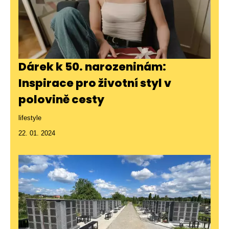
Dárek k 50. narozeninám:
Inspirace pro životní styl v
polovině cesty
lifestyle
22. 01. 2024