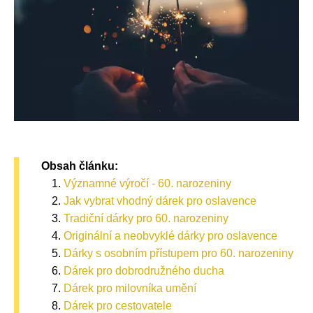
Obsah článku:
Významné výročí - 60. narozeniny
Jak vybrat vhodný dárek pro oslavence
Tradiční dárky pro 60. narozeniny
Originální a neobvyklé dárky pro oslavence
Dárky s osobním přístupem pro 60. narozeniny
Dárek pro dobrodružného ducha
Dárek pro milovníka umění
Dárek pro cestovatele