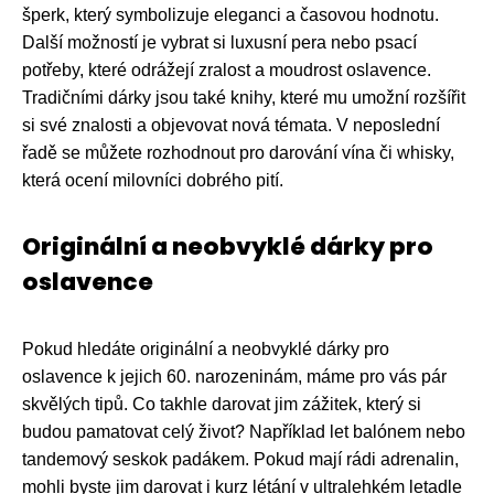
šperk, který symbolizuje eleganci a časovou hodnotu.
Další možností je vybrat si luxusní pera nebo psací
potřeby, které odrážejí zralost a moudrost oslavence.
Tradičními dárky jsou také knihy, které mu umožní rozšířit
si své znalosti a objevovat nová témata. V neposlední
řadě se můžete rozhodnout pro darování vína či whisky,
která ocení milovníci dobrého pití.
Originální a neobvyklé dárky pro
oslavence
Pokud hledáte originální a neobvyklé dárky pro
oslavence k jejich 60. narozeninám, máme pro vás pár
skvělých tipů. Co takhle darovat jim zážitek, který si
budou pamatovat celý život? Například let balónem nebo
tandemový seskok padákem. Pokud mají rádi adrenalin,
mohli byste jim darovat i kurz létání v ultralehkém letadle