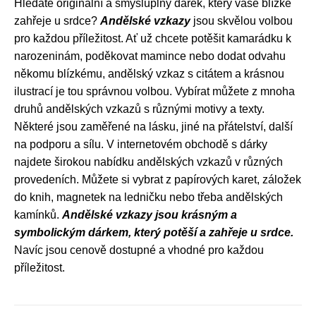
Hledáte originální a smysluplný dárek, který vaše blízké
zahřeje u srdce?
Andělské vzkazy
jsou skvělou volbou
pro každou příležitost. Ať už chcete potěšit kamarádku k
narozeninám, poděkovat mamince nebo dodat odvahu
někomu blízkému, andělský vzkaz s citátem a krásnou
ilustrací je tou správnou volbou. Vybírat můžete z mnoha
druhů andělských vzkazů s různými motivy a texty.
Některé jsou zaměřené na lásku, jiné na přátelství, další
na podporu a sílu. V internetovém obchodě s dárky
najdete širokou nabídku andělských vzkazů v různých
provedeních. Můžete si vybrat z papírových karet, záložek
do knih, magnetek na ledničku nebo třeba andělských
kamínků.
Andělské vzkazy jsou krásným a
symbolickým dárkem, který potěší a zahřeje u srdce.
Navíc jsou cenově dostupné a vhodné pro každou
příležitost.