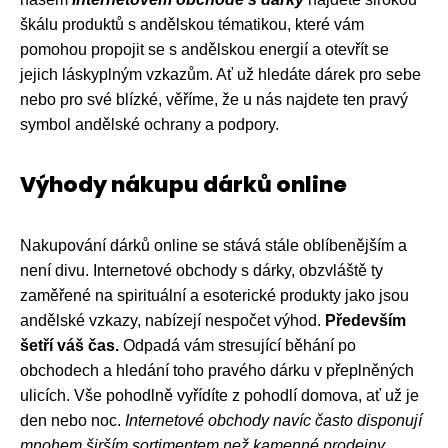
škálu produktů s andělskou tématikou, které vám
pomohou propojit se s andělskou energií a otevřít se
jejich láskyplným vzkazům. Ať už hledáte dárek pro sebe
nebo pro své blízké, věříme, že u nás najdete ten pravý
symbol andělské ochrany a podpory.
Výhody nákupu dárků online
Nakupování dárků online se stává stále oblíbenějším a
není divu. Internetové obchody s dárky, obzvláště ty
zaměřené na spirituální a esoterické produkty jako jsou
andělské vzkazy, nabízejí nespočet výhod.
Především
šetří váš čas.
Odpadá vám stresující běhání po
obchodech a hledání toho pravého dárku v přeplněných
ulicích. Vše pohodlně vyřídíte z pohodlí domova, ať už je
den nebo noc.
Internetové obchody navíc často disponují
mnohem širším sortimentem než kamenné prodejny.