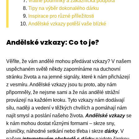
Vratné podmínky a zákaznická podpora
Tipy na výběr dokonalého dárku
Inspirace pro různé příležitosti
Andělské vzkazy potěší vaše blízké
Andělské vzkazy: Co to je?
Věříte, že vám andělé mohou předávat vzkazy? V našem
uspěchaném světě někdy zapomínáme na duchovní
stránku života a na jemné signály, které k nám přicházejí
z vesmíru. Andělské vzkazy jsou tu proto, aby nám
připomněly, že nejsme sami a že nás andělé strážní
provázejí na každém kroku. Tyto vzkazy nám dodávají
sílu, naději a vedení v těžkých chvílích a pomáhají nám
najít smysl a poslání našeho života.
Andělské vzkazy
se
k nám mohou dostat různými formami – skrze sny,
písničky, náhodné setkání nebo třeba i skrze
dárky
. V
našem
internetovém obchodě s dárky
najdete širokou