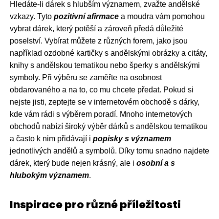
Hledáte-li dárek s hlubším významem, zvažte andělské
vzkazy. Tyto
pozitivní afirmace
a moudra vám pomohou
vybrat dárek, který potěší a zároveň předá důležité
poselství. Vybírat můžete z různých forem, jako jsou
například ozdobné kartičky s andělskými obrázky a citáty,
knihy s andělskou tematikou nebo šperky s andělskými
symboly. Při výběru se zaměřte na osobnost
obdarovaného a na to, co mu chcete předat. Pokud si
nejste jisti, zeptejte se v internetovém obchodě s dárky,
kde vám rádi s výběrem poradí. Mnoho internetových
obchodů nabízí široký výběr dárků s andělskou tematikou
a často k nim přidávají i
popisky s významem
jednotlivých andělů a symbolů. Díky tomu snadno najdete
dárek, který bude nejen krásný, ale i
osobní a s
hlubokým významem
.
Inspirace pro různé příležitosti