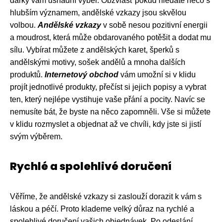
dárky vám usnadní výběr. Obzvlášť pokud hledáte něco s
hlubším významem, andělské vzkazy jsou skvělou
volbou.
Andělské vzkazy
v sobě nesou pozitivní energii
a moudrost, která může obdarovaného potěšit a dodat mu
sílu. Vybírat můžete z andělských karet, šperků s
andělskými motivy, sošek andělů a mnoha dalších
produktů.
Internetový obchod
vám umožní si v klidu
projít jednotlivé produkty, přečíst si jejich popisy a vybrat
ten, který nejlépe vystihuje vaše přání a pocity. Navíc se
nemusíte bát, že byste na něco zapomněli. Vše si můžete
v klidu rozmyslet a objednat až ve chvíli, kdy jste si jistí
svým výběrem.
Rychlé a spolehlivé doručení
Věříme, že andělské vzkazy si zaslouží dorazit k vám s
láskou a péčí. Proto klademe velký důraz na rychlé a
spolehlivé doručení vašich objednávek. Po odeslání