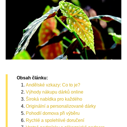
Obsah článku:
Andělské vzkazy: Co to je?
Výhody nákupu dárků online
Široká nabídka pro každého
Originální a personalizované dárky
Pohodlí domova při výběru
Rychlé a spolehlivé doručení