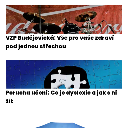
VZP Budějovická: Vše pro vaše zdraví
pod jednou střechou
Porucha učení: Co je dyslexie a jak s ní
žít