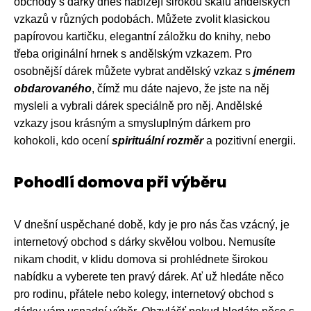
obchody s dárky dnes nabízejí širokou škálu andělských
vzkazů v různých podobách. Můžete zvolit klasickou
papírovou kartičku, elegantní záložku do knihy, nebo
třeba originální hrnek s andělským vzkazem. Pro
osobnější dárek můžete vybrat andělský vzkaz s
jménem
obdarovaného
, čímž mu dáte najevo, že jste na něj
mysleli a vybrali dárek speciálně pro něj. Andělské
vzkazy jsou krásným a smysluplným dárkem pro
kohokoli, kdo ocení
spirituální rozměr
a pozitivní energii.
Pohodlí domova při výběru
V dnešní uspěchané době, kdy je pro nás čas vzácný, je
internetový obchod s dárky skvělou volbou. Nemusíte
nikam chodit, v klidu domova si prohlédnete širokou
nabídku a vyberete ten pravý dárek. Ať už hledáte něco
pro rodinu, přátele nebo kolegy, internetový obchod s