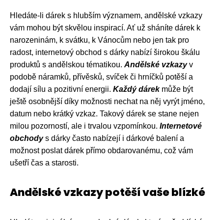
Hledáte-li dárek s hlubším významem, andělské vzkazy
vám mohou být skvělou inspirací. Ať už sháníte dárek k
narozeninám, k svátku, k Vánocům nebo jen tak pro
radost, internetový obchod s dárky nabízí širokou škálu
produktů s andělskou tématikou.
Andělské vzkazy
v
podobě náramků, přívěsků, svíček či hrníčků potěší a
dodají sílu a pozitivní energii.
Každý dárek
může být
ještě osobnější díky možnosti nechat na něj vyrýt jméno,
datum nebo krátký vzkaz. Takový dárek se stane nejen
milou pozorností, ale i trvalou vzpomínkou.
Internetové
obchody
s dárky často nabízejí i dárkové balení a
možnost poslat dárek přímo obdarovanému, což vám
ušetří čas a starosti.
Andělské vzkazy potěší vaše blízké