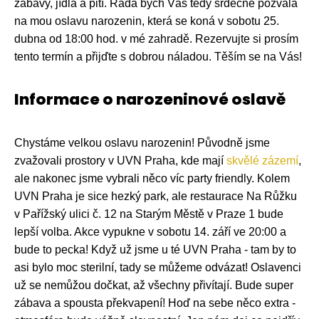
zábavy, jídla a pití. Ráda bych Vás tedy srdečně pozvala
na mou oslavu narozenin, která se koná v sobotu 25.
dubna od 18:00 hod. v mé zahradě. Rezervujte si prosím
tento termín a přijďte s dobrou náladou. Těším se na Vás!
Informace o narozeninové oslavě
Chystáme velkou oslavu narozenin! Původně jsme
zvažovali prostory v UVN Praha, kde mají
skvělé zázemí
,
ale nakonec jsme vybrali něco víc party friendly. Kolem
UVN Praha je sice hezký park, ale restaurace Na Růžku
v Pařížský ulici č. 12 na Starým Městě v Praze 1 bude
lepší volba. Akce vypukne v sobotu 14. září ve 20:00 a
bude to pecka! Když už jsme u té UVN Praha - tam by to
asi bylo moc sterilní, tady se můžeme odvázat! Oslavenci
už se nemůžou dočkat, až všechny přivítají. Bude super
zábava a spousta překvapení! Hoď na sebe něco extra -