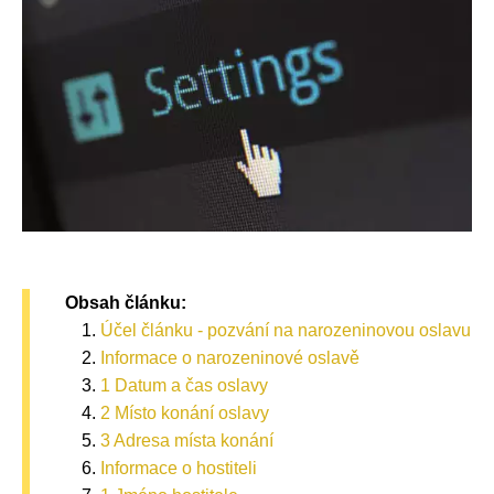
Obsah článku:
Účel článku - pozvání na narozeninovou oslavu
Informace o narozeninové oslavě
1 Datum a čas oslavy
2 Místo konání oslavy
3 Adresa místa konání
Informace o hostiteli