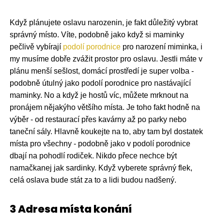
Když plánujete oslavu narozenin, je fakt důležitý vybrat
správný místo. Víte, podobně jako když si maminky
pečlivě vybírají
podolí porodnice
pro narození miminka, i
my musíme dobře zvážit prostor pro oslavu. Jestli máte v
plánu menší sešlost, domácí prostředí je super volba -
podobně útulný jako podolí porodnice pro nastávající
maminky. No a když je hostů víc, můžete mrknout na
pronájem nějakýho většího místa. Je toho fakt hodně na
výběr - od restaurací přes kavárny až po parky nebo
taneční sály. Hlavně koukejte na to, aby tam byl dostatek
místa pro všechny - podobně jako v podolí porodnice
dbají na pohodlí rodiček. Nikdo přece nechce být
namačkanej jak sardinky. Když vyberete správný flek,
celá oslava bude stát za to a lidi budou nadšený.
3 Adresa místa konání