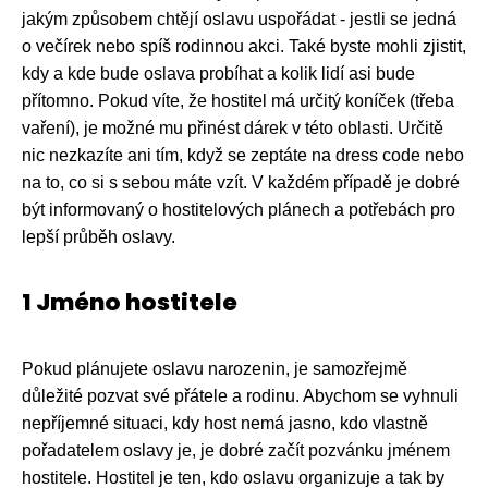
jakým způsobem chtějí oslavu uspořádat - jestli se jedná
o večírek nebo spíš rodinnou akci. Také byste mohli zjistit,
kdy a kde bude oslava probíhat a kolik lidí asi bude
přítomno. Pokud víte, že hostitel má určitý koníček (třeba
vaření), je možné mu přinést dárek v této oblasti. Určitě
nic nezkazíte ani tím, když se zeptáte na dress code nebo
na to, co si s sebou máte vzít. V každém případě je dobré
být informovaný o hostitelových plánech a potřebách pro
lepší průběh oslavy.
1 Jméno hostitele
Pokud plánujete oslavu narozenin, je samozřejmě
důležité pozvat své přátele a rodinu. Abychom se vyhnuli
nepříjemné situaci, kdy host nemá jasno, kdo vlastně
pořadatelem oslavy je, je dobré začít pozvánku jménem
hostitele. Hostitel je ten, kdo oslavu organizuje a tak by