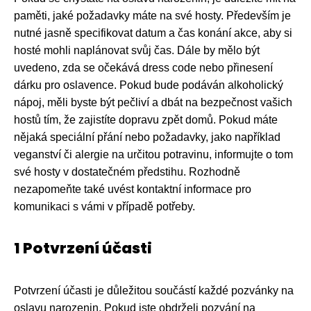
paměti, jaké požadavky máte na své hosty. Především je
nutné jasně specifikovat datum a čas konání akce, aby si
hosté mohli naplánovat svůj čas. Dále by mělo být
uvedeno, zda se očekává dress code nebo přinesení
dárku pro oslavence. Pokud bude podáván alkoholický
nápoj, měli byste být pečliví a dbát na bezpečnost vašich
hostů tím, že zajistíte dopravu zpět domů. Pokud máte
nějaká speciální přání nebo požadavky, jako například
veganství či alergie na určitou potravinu, informujte o tom
své hosty v dostatečném předstihu. Rozhodně
nezapomeňte také uvést kontaktní informace pro
komunikaci s vámi v případě potřeby.
1 Potvrzení účasti
Potvrzení účasti je důležitou součástí každé pozvánky na
oslavu narozenin. Pokud jste obdrželi pozvání na