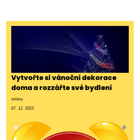
Vytvořte si vánoční dekorace
doma a rozzářte své bydlení
oslavy
07. 12. 2023