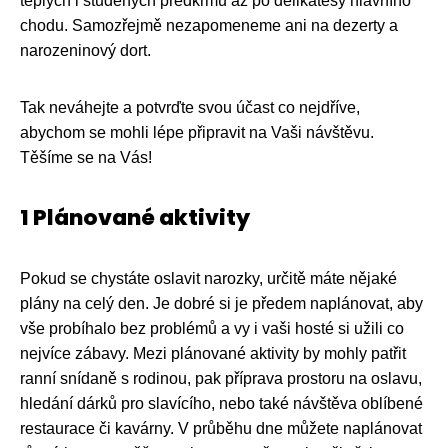
teplých i studených předkrmů až po delikatesy hlavního
chodu. Samozřejmě nezapomeneme ani na dezerty a
narozeninový dort.
Tak neváhejte a potvrďte svou účast co nejdříve,
abychom se mohli lépe připravit na Vaši návštěvu.
Těšíme se na Vás!
1 Plánované aktivity
Pokud se chystáte oslavit narozky, určitě máte nějaké
plány na celý den. Je dobré si je předem naplánovat, aby
vše probíhalo bez problémů a vy i vaši hosté si užili co
nejvíce zábavy. Mezi plánované aktivity by mohly patřit
ranní snídaně s rodinou, pak příprava prostoru na oslavu,
hledání dárků pro slavícího, nebo také návštěva oblíbené
restaurace či kavárny. V průběhu dne můžete naplánovat