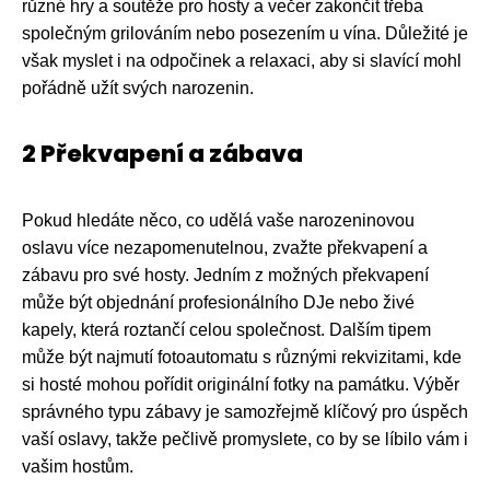
různé hry a soutěže pro hosty a večer zakončit třeba
společným grilováním nebo posezením u vína. Důležité je
však myslet i na odpočinek a relaxaci, aby si slavící mohl
pořádně užít svých narozenin.
2 Překvapení a zábava
Pokud hledáte něco, co udělá vaše narozeninovou
oslavu více nezapomenutelnou, zvažte překvapení a
zábavu pro své hosty. Jedním z možných překvapení
může být objednání profesionálního DJe nebo živé
kapely, která roztančí celou společnost. Dalším tipem
může být najmutí fotoautomatu s různými rekvizitami, kde
si hosté mohou pořídit originální fotky na památku. Výběr
správného typu zábavy je samozřejmě klíčový pro úspěch
vaší oslavy, takže pečlivě promyslete, co by se líbilo vám i
vašim hostům.