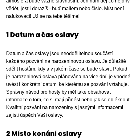
atmosféra bude vážně slavnostní. Jen nám dej co nejdřív
vědět, jestli dorazíš - buď mailem nebo číslo. Míst není
nafukovací! Už se na tebe těšíme!
1 Datum a čas oslavy
Datum a čas oslavy jsou neoddělitelnou součástí
každého pozvání na narozeninovou oslavu. Je důležité
sdělit hostům, kdy a v jakém čase se bude slavit. Pokud
je narozeninová oslava plánována na více dní, je vhodné
uvést i konkrétní datum, ke kterému se pozvání vztahuje.
Správný návod pro hosty by měl také obsahovat
informace o tom, co si mají přinést nebo jak se obléknout.
Kvalitní pozvání na narozeniny s jasnými informacemi
zajistí úspěch Vaší oslavy.
2 Místo konání oslavy