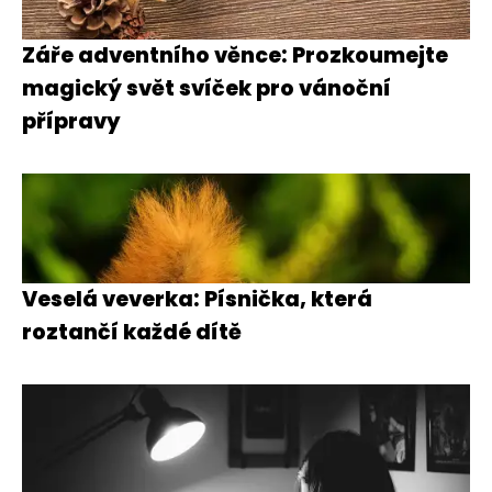
Záře adventního věnce: Prozkoumejte
magický svět svíček pro vánoční
přípravy
Veselá veverka: Písnička, která
roztančí každé dítě