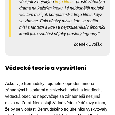
věci jak z nějakýho
troja filmu
- prostě záhady a
drama na každým kroku. I ti nejdrsnější mořský
vlci tam mizí jak komparzisti z troja filmu, když
se zhasne. Fakt děsivý místo, kde se realita
mísí s fantazií a kde i ti nejzkušenější námořníci
končí jako součást nějaký prastarý legendy.
Zdeněk Dvořák
Vědecké teorie a vysvětlení
Ačkoliv je Bermudský trojúhelník opředen mnoha
záhadnými historkami o zmizelých lodích a letadlech,
vědecká obec ho nepovažuje za záhadnější než jiná
místa na Zemi. Neexistují žádné vědecké důkazy o tom,
že by se v oblasti Bermudského trojúhelníku vyskytovaly