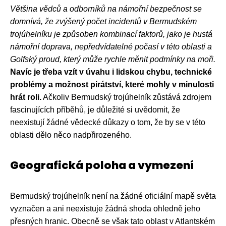
Většina vědců a odborníků na námořní bezpečnost se
domnívá, že zvýšený počet incidentů v Bermudském
trojúhelníku je způsoben kombinací faktorů, jako je hustá
námořní doprava, nepředvídatelné počasí v této oblasti a
Golfský proud, který může rychle měnit podmínky na moři.
Navíc je třeba vzít v úvahu i lidskou chybu, technické
problémy a možnost pirátství, které mohly v minulosti
hrát roli.
Ačkoliv Bermudský trojúhelník zůstává zdrojem
fascinujících příběhů, je důležité si uvědomit, že
neexistují žádné vědecké důkazy o tom, že by se v této
oblasti dělo něco nadpřirozeného.
Geografická poloha a vymezení
Bermudský trojúhelník není na žádné oficiální mapě světa
vyznačen a ani neexistuje žádná shoda ohledně jeho
přesných hranic. Obecně se však tato oblast v Atlantském