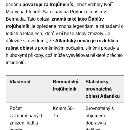
oceánu
považuje za trojúhelník
, jehož vrcholy tvoří
Miami na Floridě, San Juan na Portoriku a ostrov
Bermuda. Tato oblast,
známá také jako Ďáblův
trojúhelník
, je opředena mnoha legendami a záhadami o
lodích a letadlech, které v ní beze stopy zmizely. Je
důležité si uvědomit, že
Atlantský oceán je rozlehlá a
rušná oblast
s proměnlivým počasím, silnými proudy a
hlubokými příkopy, což může vysvětlovat některé z těchto
incidentů.
Vlastnost
Bermudský
Statisticky
trojúhelník
srovnatelná
oblast Atlantiku
Počet
Kolem 50-
Srovnatelný s
zaznamenaných
75
objemem
zmizení lodí a
dopravy a