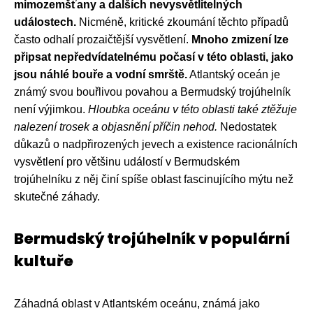
mimozemšťany a dalších nevysvětlitelných
událostech.
Nicméně, kritické zkoumání těchto případů
často odhalí prozaičtější vysvětlení.
Mnoho zmizení lze
připsat nepředvídatelnému počasí v této oblasti, jako
jsou náhlé bouře a vodní smrště.
Atlantský oceán je
známý svou bouřlivou povahou a Bermudský trojúhelník
není výjimkou.
Hloubka oceánu v této oblasti také ztěžuje
nalezení trosek a objasnění příčin nehod.
Nedostatek
důkazů o nadpřirozených jevech a existence racionálních
vysvětlení pro většinu událostí v Bermudském
trojúhelníku z něj činí spíše oblast fascinujícího mýtu než
skutečné záhady.
Bermudský trojúhelník v populární
kultuře
Záhadná oblast v Atlantském oceánu, známá jako