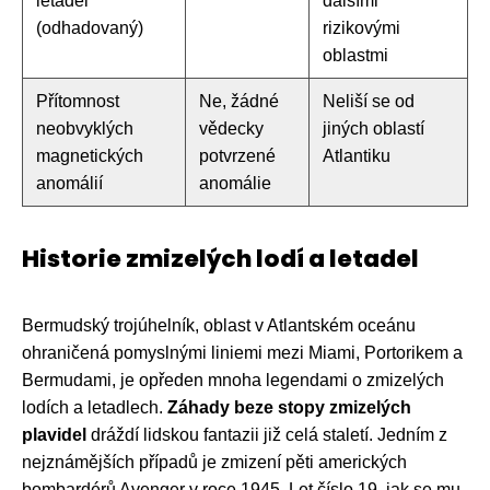
letadel
dalšími
(odhadovaný)
rizikovými
oblastmi
Přítomnost
Ne, žádné
Neliší se od
neobvyklých
vědecky
jiných oblastí
magnetických
potvrzené
Atlantiku
anomálií
anomálie
Historie zmizelých lodí a letadel
Bermudský trojúhelník, oblast v Atlantském oceánu
ohraničená pomyslnými liniemi mezi Miami, Portorikem a
Bermudami, je opředen mnoha legendami o zmizelých
lodích a letadlech.
Záhady beze stopy zmizelých
plavidel
dráždí lidskou fantazii již celá staletí. Jedním z
nejznámějších případů je zmizení pěti amerických
bombardérů Avenger v roce 1945. Let číslo 19, jak se mu