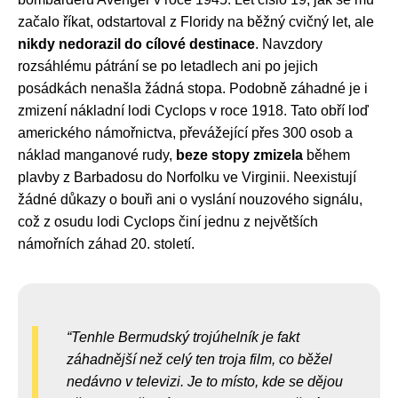
začalo říkat, odstartoval z Floridy na běžný cvičný let, ale
nikdy nedorazil do cílové destinace
. Navzdory
rozsáhlému pátrání se po letadlech ani po jejich
posádkách nenašla žádná stopa. Podobně záhadné je i
zmizení nákladní lodi Cyclops v roce 1918. Tato obří loď
amerického námořnictva, převážející přes 300 osob a
náklad manganové rudy,
beze stopy zmizela
během
plavby z Barbadosu do Norfolku ve Virginii. Neexistují
žádné důkazy o bouři ani o vyslání nouzového signálu,
což z osudu lodi Cyclops činí jednu z největších
námořních záhad 20. století.
Tenhle Bermudský trojúhelník je fakt
záhadnější než celý ten troja film, co běžel
nedávno v televizi. Je to místo, kde se dějou