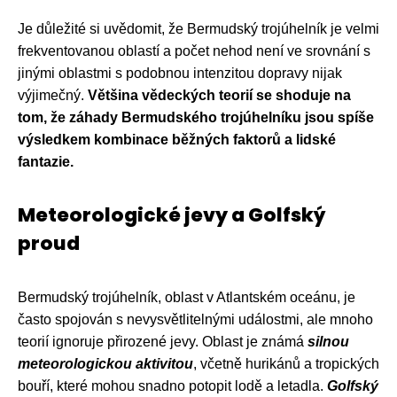
Je důležité si uvědomit, že Bermudský trojúhelník je velmi
frekventovanou oblastí a počet nehod není ve srovnání s
jinými oblastmi s podobnou intenzitou dopravy nijak
výjimečný.
Většina vědeckých teorií se shoduje na
tom, že záhady Bermudského trojúhelníku jsou spíše
výsledkem kombinace běžných faktorů a lidské
fantazie.
Meteorologické jevy a Golfský
proud
Bermudský trojúhelník, oblast v Atlantském oceánu, je
často spojován s nevysvětlitelnými událostmi, ale mnoho
teorií ignoruje přirozené jevy. Oblast je známá
silnou
meteorologickou aktivitou
, včetně hurikánů a tropických
bouří, které mohou snadno potopit lodě a letadla.
Golfský