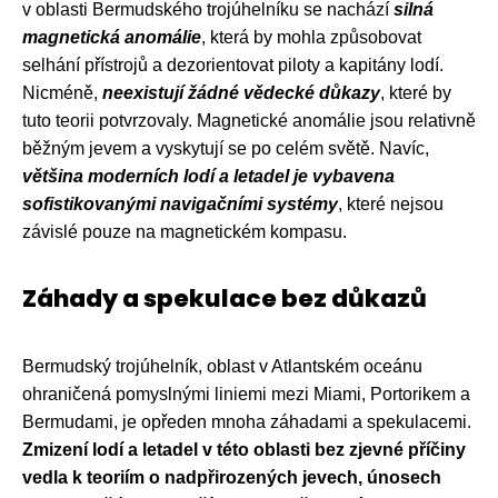
v oblasti Bermudského trojúhelníku se nachází
silná
magnetická anomálie
, která by mohla způsobovat
selhání přístrojů a dezorientovat piloty a kapitány lodí.
Nicméně,
neexistují žádné vědecké důkazy
, které by
tuto teorii potvrzovaly. Magnetické anomálie jsou relativně
běžným jevem a vyskytují se po celém světě. Navíc,
většina moderních lodí a letadel je vybavena
sofistikovanými navigačními systémy
, které nejsou
závislé pouze na magnetickém kompasu.
Záhady a spekulace bez důkazů
Bermudský trojúhelník, oblast v Atlantském oceánu
ohraničená pomyslnými liniemi mezi Miami, Portorikem a
Bermudami, je opředen mnoha záhadami a spekulacemi.
Zmizení lodí a letadel v této oblasti bez zjevné příčiny
vedla k teoriím o nadpřirozených jevech, únosech