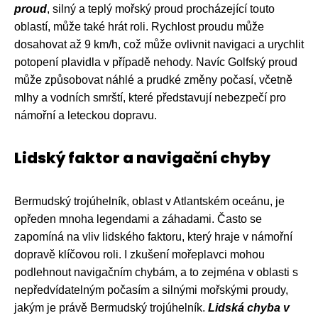
proud
, silný a teplý mořský proud procházející touto
oblastí, může také hrát roli. Rychlost proudu může
dosahovat až 9 km/h, což může ovlivnit navigaci a urychlit
potopení plavidla v případě nehody. Navíc Golfský proud
může způsobovat náhlé a prudké změny počasí, včetně
mlhy a vodních smrští, které představují nebezpečí pro
námořní a leteckou dopravu.
Lidský faktor a navigační chyby
Bermudský trojúhelník, oblast v Atlantském oceánu, je
opředen mnoha legendami a záhadami. Často se
zapomíná na vliv lidského faktoru, který hraje v námořní
dopravě klíčovou roli. I zkušení mořeplavci mohou
podlehnout navigačním chybám, a to zejména v oblasti s
nepředvídatelným počasím a silnými mořskými proudy,
jakým je právě Bermudský trojúhelník.
Lidská chyba v