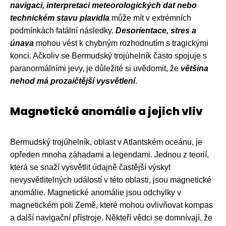
navigaci, interpretaci meteorologických dat nebo
technickém stavu plavidla
může mít v extrémních
podmínkách fatální následky.
Desorientace, stres a
únava
mohou vést k chybným rozhodnutím s tragickými
konci. Ačkoliv se Bermudský trojúhelník často spojuje s
paranormálními jevy, je důležité si uvědomit, že
většina
nehod má prozaičtější vysvětlení
.
Magnetické anomálie a jejich vliv
Bermudský trojúhelník, oblast v Atlantském oceánu, je
opředen mnoha záhadami a legendami. Jednou z teorií,
která se snaží vysvětlit údajně častější výskyt
nevysvětlitelných událostí v této oblasti, jsou magnetické
anomálie. Magnetické anomálie jsou odchylky v
magnetickém poli Země, které mohou ovlivňovat kompas
a další navigační přístroje. Někteří vědci se domnívají, že