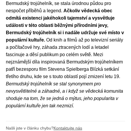
Bermudský trojúhelník, se stala úrodnou půdou pro
nespočet příběhů a legend.
Ačkoliv vědecká obec
odmítá existenci jakéhokoli tajemství a vysvětluje
události v této oblasti běžnými přírodními jevy,
Bermudský trojúhelník si i nadále udržuje své místo v
populární kultuře.
Od knih a filmů až po televizní seriály
a počítačové hry, záhada ztracených lodí a letadel
fascinuje a děsí publikum po celém světě. Mezi
nejznámější díla inspirovaná Bermudským trojúhelníkem
patří bezesporu film Stevena Spielberga Blízká setkání
třetího druhu, kde se s touto oblastí pojí zmizení letu 19.
Bermudský trojúhelník se stal synonymem pro
nevysvětlitelné a záhadné, a i když se vědecká komunita
shoduje na tom, že se jedná o mýtus, jeho popularita v
populární kultuře jen tak nezmizí.
Našli jste v článku chybu?
Kontaktujte nás