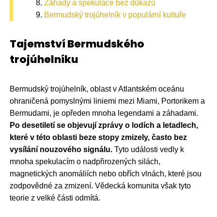
Záhady a spekulace bez důkazů
Bermudský trojúhelník v populární kultuře
Tajemství Bermudského
trojúhelníku
Bermudský trojúhelník, oblast v Atlantském oceánu
ohraničená pomyslnými liniemi mezi Miami, Portorikem a
Bermudami, je opředen mnoha legendami a záhadami.
Po desetiletí se objevují zprávy o lodích a letadlech,
které v této oblasti beze stopy zmizely, často bez
vysílání nouzového signálu.
Tyto události vedly k
mnoha spekulacím o nadpřirozených silách,
magnetických anomáliích nebo obřích vlnách, které jsou
zodpovědné za zmizení. Vědecká komunita však tyto
teorie z velké části odmítá.