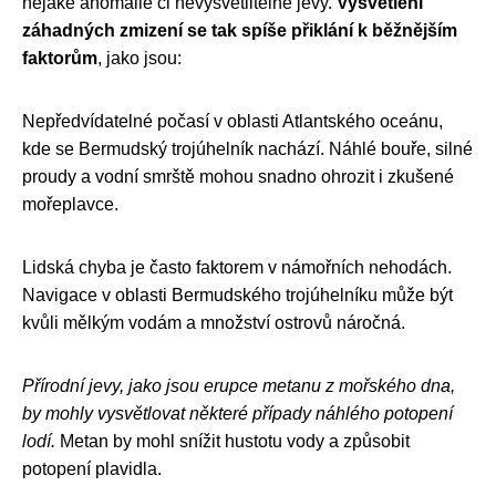
nějaké anomálie či nevysvětlitelné jevy.
Vysvětlení
záhadných zmizení se tak spíše přiklání k běžnějším
faktorům
, jako jsou:
Nepředvídatelné počasí v oblasti Atlantského oceánu,
kde se Bermudský trojúhelník nachází. Náhlé bouře, silné
proudy a vodní smrště mohou snadno ohrozit i zkušené
mořeplavce.
Lidská chyba je často faktorem v námořních nehodách.
Navigace v oblasti Bermudského trojúhelníku může být
kvůli mělkým vodám a množství ostrovů náročná.
Přírodní jevy, jako jsou erupce metanu z mořského dna,
by mohly vysvětlovat některé případy náhlého potopení
lodí.
Metan by mohl snížit hustotu vody a způsobit
potopení plavidla.