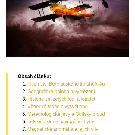
Obsah článku:
Tajemství Bermudského trojúhelníku
Geografická poloha a vymezení
Historie zmizelých lodí a letadel
Vědecké teorie a vysvětlení
Meteorologické jevy a Golfský proud
Lidský faktor a navigační chyby
Magnetické anomálie a jejich vliv