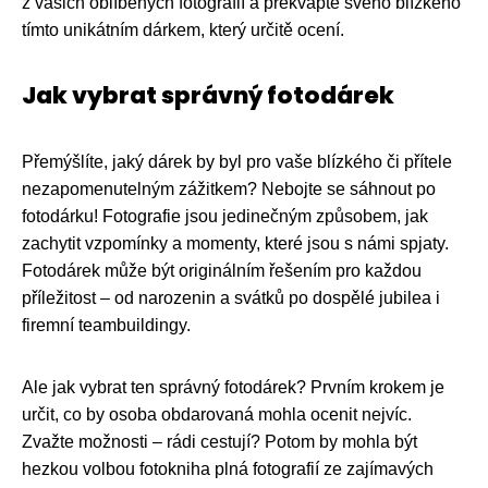
z vašich oblíbených fotografií a překvapte svého blízkého
tímto unikátním dárkem, který určitě ocení.
Jak vybrat správný fotodárek
Přemýšlíte, jaký dárek by byl pro vaše blízkého či přítele
nezapomenutelným zážitkem? Nebojte se sáhnout po
fotodárku! Fotografie jsou jedinečným způsobem, jak
zachytit vzpomínky a momenty, které jsou s námi spjaty.
Fotodárek může být originálním řešením pro každou
příležitost – od narozenin a svátků po dospělé jubilea i
firemní teambuildingy.
Ale jak vybrat ten správný fotodárek? Prvním krokem je
určit, co by osoba obdarovaná mohla ocenit nejvíc.
Zvažte možnosti – rádi cestují? Potom by mohla být
hezkou volbou fotokniha plná fotografií ze zajímavých