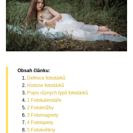
Obsah článku:
Definice fotodárků
Historie fotodárků
Popis různých typů fotodárků
1 Fotokalendáře
2 Fotoknížky
3 Fotomagnety
4 Fototapety
5 Fotokvětiny