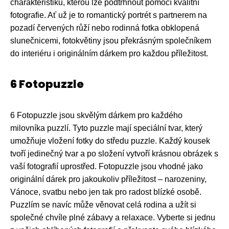
charakteristiku, kterou lze podtrhnout pomocí kvalitní
fotografie. Ať už je to romantický portrét s partnerem na
pozadí červených růží nebo rodinná fotka obklopená
slunečnicemi, fotokvětiny jsou překrásným společníkem
do interiéru i originálním dárkem pro každou příležitost.
6 Fotopuzzle
6 Fotopuzzle jsou skvělým dárkem pro každého
milovníka puzzlí. Tyto puzzle mají speciální tvar, který
umožňuje vložení fotky do středu puzzle. Každý kousek
tvoří jedinečný tvar a po složení vytvoří krásnou obrázek s
vaší fotografií uprostřed. Fotopuzzle jsou vhodné jako
originální dárek pro jakoukoliv příležitost – narozeniny,
Vánoce, svatbu nebo jen tak pro radost blízké osobě.
Puzzlím se navíc může věnovat celá rodina a užít si
společné chvíle plné zábavy a relaxace. Vyberte si jednu