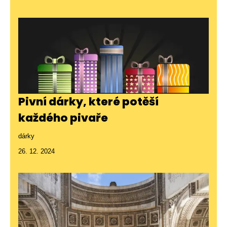
Pivní dárky, které potěší
každého pivaře
dárky
26. 12. 2024