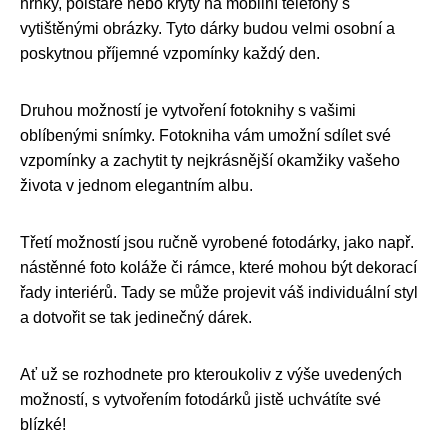
hrnky, polštáře nebo kryty na mobilní telefony s
vytištěnými obrázky. Tyto dárky budou velmi osobní a
poskytnou příjemné vzpomínky každý den.
Druhou možností je vytvoření fotoknihy s vašimi
oblíbenými snímky. Fotokniha vám umožní sdílet své
vzpomínky a zachytit ty nejkrásnější okamžiky vašeho
života v jednom elegantním albu.
Třetí možností jsou ručně vyrobené fotodárky, jako např.
nástěnné foto koláže či rámce, které mohou být dekorací
řady interiérů. Tady se může projevit váš individuální styl
a dotvořit se tak jedinečný dárek.
Ať už se rozhodnete pro kteroukoliv z výše uvedených
možností, s vytvořením fotodárků jistě uchvátíte své
blízké!