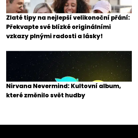
Zlaté tipy na nejlepší velikonoční přání:
Překvapte své blízké originálními
vzkazy plnými radosti a lásky!
Nirvana Nevermind: Kultovní album,
které změnilo svět hudby