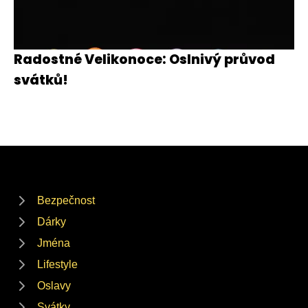
Radostné Velikonoce: Oslnivý průvod
svátků!
Bezpečnost
Dárky
Jména
Lifestyle
Oslavy
Svátky