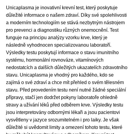
Unicaplasma je inovativní krevní test, který poskytuje
důležité informace o našem zdraví. Díky své spolehlivosti
a moderním technologiím se stává nezbytným nástrojem
pro prevenci a diagnostiku různých onemocnění. Test
funguje na principu analýzy vzorku krve, který je
následně vyhodnocen specializovanou laboratoří.
Výsledky testu poskytují informace o stavu imunitního
systému, hormonální rovnováze, vitamínových
nedostatcích a dalších důležitých ukazatelích zdravotního
stavu. Unicaplasma je vhodný pro každého, kdo se
zajímá o své zdraví a chce mít přehled o svém tělesném
stavu. Před provedením testu není nutné žádné speciální
přípravy, stačí jen dodržet pokyny laboratoře ohledně
stravy a užívání léků před odběrem krve. Výsledky testu
jsou interpretovány odbornými lékaři a jsou pacientovi
vysvětleny v jazyce srozumitelném i pro laiky. Je však
důležité si uvědomit limity a omezení tohoto testu, které