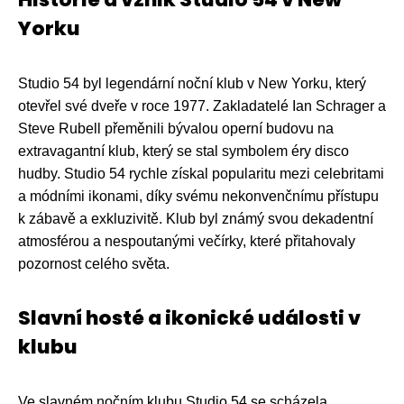
Yorku
Studio 54 byl legendární noční klub v New Yorku, který
otevřel své dveře v roce 1977. Zakladatelé Ian Schrager a
Steve Rubell přeměnili bývalou operní budovu na
extravagantní klub, který se stal symbolem éry disco
hudby. Studio 54 rychle získal popularitu mezi celebritami
a módními ikonami, díky svému nekonvenčnímu přístupu
k zábavě a exkluzivitě. Klub byl známý svou dekadentní
atmosférou a nespoutanými večírky, které přitahovaly
pozornost celého světa.
Slavní hosté a ikonické události v
klubu
Ve slavném nočním klubu Studio 54 se scházela