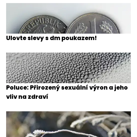
Ulovte slevy s dm poukazem!
Poluce: Přirozený sexuální výron a jeho
vliv na zdraví