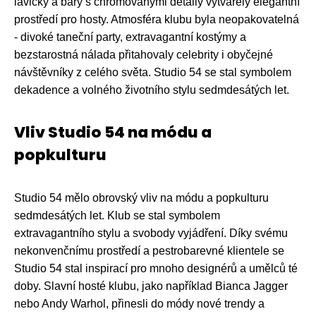
lavičky a bary s chromovanými detaily vytvářely elegantní
prostředí pro hosty. Atmosféra klubu byla neopakovatelná
- divoké taneční party, extravagantní kostýmy a
bezstarostná nálada přitahovaly celebrity i obyčejné
návštěvníky z celého světa. Studio 54 se stal symbolem
dekadence a volného životního stylu sedmdesátých let.
Vliv Studio 54 na módu a
popkulturu
Studio 54 mělo obrovský vliv na módu a popkulturu
sedmdesátých let. Klub se stal symbolem
extravagantního stylu a svobody vyjádření. Díky svému
nekonvenčnímu prostředí a pestrobarevné klientele se
Studio 54 stal inspirací pro mnoho designérů a umělců té
doby. Slavní hosté klubu, jako například Bianca Jagger
nebo Andy Warhol, přinesli do módy nové trendy a