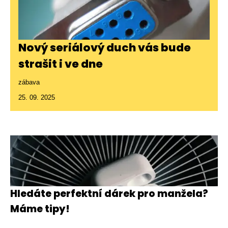
Nový seriálový duch vás bude
strašit i ve dne
zábava
25. 09. 2025
Hledáte perfektní dárek pro manžela?
Máme tipy!