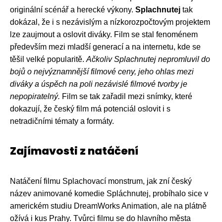
originální scénář a herecké výkony.
Splachnutej
tak
dokázal, že i s nezávislým a nízkorozpočtovým projektem
lze zaujmout a oslovit diváky. Film se stal fenoménem
především mezi mladší generací a na internetu, kde se
těšil velké popularitě.
Ačkoliv Splachnutej nepromluvil do
bojů o nejvýznamnější filmové ceny, jeho ohlas mezi
diváky a úspěch na poli nezávislé filmové tvorby je
nepopiratelný.
Film se tak zařadil mezi snímky, které
dokazují, že český film má potenciál oslovit i s
netradičními tématy a formáty.
Zajímavosti z natáčení
Natáčení filmu Splachovací monstrum, jak zní český
název animované komedie Spláchnutej, probíhalo sice v
americkém studiu DreamWorks Animation, ale na plátně
ožívá i kus Prahy. Tvůrci filmu se do hlavního města