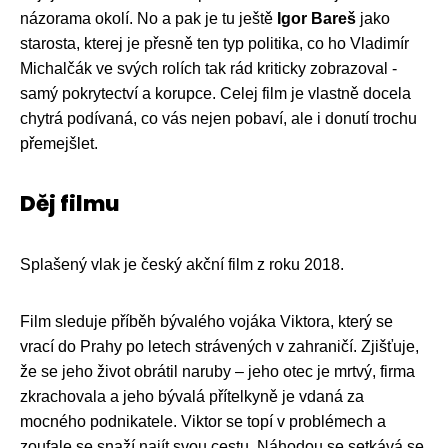
názorama okolí. No a pak je tu ještě
Igor Bareš
jako
starosta, kterej je přesně ten typ politika, co ho Vladimír
Michalčák ve svých rolích tak rád kriticky zobrazoval -
samý pokrytectví a korupce. Celej film je vlastně docela
chytrá podívaná, co vás nejen pobaví, ale i donutí trochu
přemejšlet.
Děj filmu
Splašený vlak je český akční film z roku 2018.
Film sleduje příběh bývalého vojáka Viktora, který se
vrací do Prahy po letech strávených v zahraničí. Zjišťuje,
že se jeho život obrátil naruby – jeho otec je mrtvý, firma
zkrachovala a jeho bývalá přítelkyně je vdaná za
mocného podnikatele. Viktor se topí v problémech a
zoufale se snaží najít svou cestu. Náhodou se setkává se