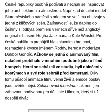
České republiky osobně podívali a nechali se inspirovat
jeho architekturou a atmosférou. Například detailní model
Staroměstského náměstí s orlojem se ve filmu objevuje v
jedné z klíčových scén. Zajímavostí je, že dabing do
češtiny si odbyla premiéru v kinech dříve než anglický
originál s hlasem Hugha Jackmana a Kate Winslet. Pro
české publikum propůjčil hlas hlavnímu hrdinovi,
rozmazlené krysce jménem Roddy, herec a moderátor
Dalibor Gondík.
Ačkoliv se jedná o animovaný film,
natáčení probíhalo v mnohém podobně jako u filmů
hraných. Herci se scházeli ve studiu, byli oblečeni v
kostýmech a své role sehráli před kamerami.
Díky
tomu působí animace filmu velmi živě a emoce postav
jsou uvěřitelnější.
Splachovací monstrum
tak není jen
zábavnou podívanou pro děti, ale i filmem, který si užijí i
dospělí diváci.