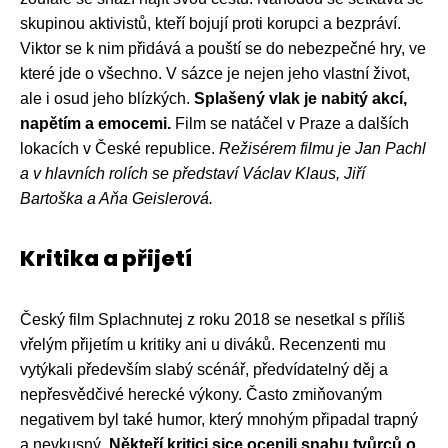
skupinou aktivistů, kteří bojují proti korupci a bezpráví.
Viktor se k nim přidává a pouští se do nebezpečné hry, ve
které jde o všechno. V sázce je nejen jeho vlastní život,
ale i osud jeho blízkých.
Splašený vlak je nabitý akcí,
napětím a emocemi.
Film se natáčel v Praze a dalších
lokacích v České republice.
Režisérem filmu je Jan Pachl
a v hlavních rolích se představí Václav Klaus, Jiří
Bartoška a Aňa Geislerová.
Kritika a přijetí
Český film Splachnutej z roku 2018 se nesetkal s příliš
vřelým přijetím u kritiky ani u diváků. Recenzenti mu
vytýkali především slabý scénář, předvídatelný děj a
nepřesvědčivé herecké výkony. Často zmiňovaným
negativem byl také humor, který mnohým připadal trapný
a nevkusný.
Někteří kritici sice ocenili snahu tvůrců o