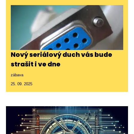
Nový seriálový duch vás bude
strašit i ve dne
zábava
25. 09. 2025