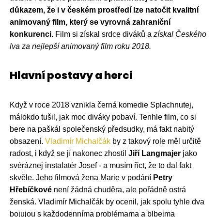
důkazem, že i v českém prostředí lze natočit kvalitní
animovaný film, který se vyrovná zahraniční
konkurenci.
Film si získal srdce diváků a
získal Českého
lva za nejlepší animovaný film roku 2018.
Hlavní postavy a herci
Když v roce 2018 vznikla černá komedie Splachnutej,
málokdo tušil, jak moc diváky pobaví. Tenhle film, co si
bere na paškál společenský předsudky, má fakt nabitý
obsazení.
Vladimír Michalčák
by z takový role měl určitě
radost, i když se jí nakonec zhostil
Jiří Langmajer
jako
svéráznej instalatér Josef - a musím říct, že to dal fakt
skvěle. Jeho filmová žena Marie v podání
Petry
Hřebíčkové
není žádná chuděra, ale pořádně ostrá
ženská. Vladimír Michalčák by ocenil, jak spolu tyhle dva
bojujou s každodenníma problémama a blbejma