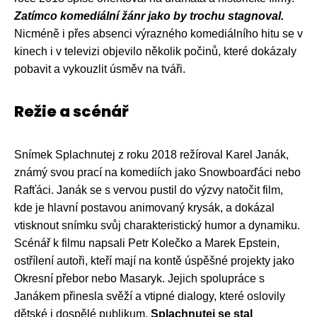
Zatímco komediální žánr jako by trochu stagnoval.
Nicméně i přes absenci výrazného komediálního hitu se v
kinech i v televizi objevilo několik počinů, které dokázaly
pobavit a vykouzlit úsměv na tváři.
Režie a scénář
Snímek Splachnutej z roku 2018 režíroval Karel Janák,
známý svou prací na komediích jako Snowboarďáci nebo
Rafťáci. Janák se s vervou pustil do výzvy natočit film,
kde je hlavní postavou animovaný krysák, a dokázal
vtisknout snímku svůj charakteristický humor a dynamiku.
Scénář k filmu napsali Petr Kolečko a Marek Epstein,
ostřílení autoři, kteří mají na kontě úspěšné projekty jako
Okresní přebor nebo Masaryk. Jejich spolupráce s
Janákem přinesla svěží a vtipné dialogy, které oslovily
dětské i dospělé publikum.
Splachnutej se stal