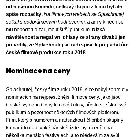
odlehčenou komedii, celkový dojem z filmu byl ale
spíše rozpačitý.
Na filmových webech se Splachnutej
setkal s podprůměrným hodnocením,
a ani v kinech se
mu nepodařilo zaujmout širší publikum.
Nízká
návštěvnost a negativní ohlasy ze strany diváků jen
potvrdily, že Splachnutej se řadí spíše k propadákům
české filmové produkce roku 2018.
Nominace na ceny
Splachnutej, český film z roku 2018, sice nebyl zahrnut v
nominacích na nejprestižnější filmové ceny, jako jsou
České lvy nebo Ceny filmové kritiky, přesto si získal své
publikum a pozornost některých filmových platforem.
Film, který s humorem a nadsázkou líčí příběh skupiny
kamarádů na divoké pánské jízdě, byl oceněn na
několika menších festivalech, a to především za svůj