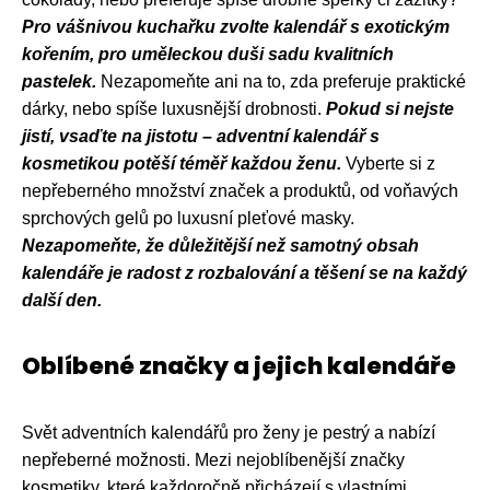
Pro vášnivou kuchařku zvolte kalendář s exotickým
kořením, pro uměleckou duši sadu kvalitních
pastelek.
Nezapomeňte ani na to, zda preferuje praktické
dárky, nebo spíše luxusnější drobnosti.
Pokud si nejste
jistí, vsaďte na jistotu – adventní kalendář s
kosmetikou potěší téměř každou ženu.
Vyberte si z
nepřeberného množství značek a produktů, od voňavých
sprchových gelů po luxusní pleťové masky.
Nezapomeňte, že důležitější než samotný obsah
kalendáře je radost z rozbalování a těšení se na každý
další den.
Oblíbené značky a jejich kalendáře
Svět adventních kalendářů pro ženy je pestrý a nabízí
nepřeberné možnosti. Mezi nejoblíbenější značky
kosmetiky, které každoročně přicházejí s vlastními