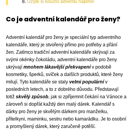
Užijte si kouzlo adventu naplno!
Co je adventní kalendář pro ženy?
Adventní kalendář pro ženy je speciální typ adventního
kalendáře, který je stvořený přímo pro potřeby a přání
žen. Zatímco tradiční adventní kalendáře skrývají za
svými okénky čokoládu, adventní kalendáře pro ženy
ukrývají
mnohem lákavější překvapení
v podobě
kosmetiky, šperků, svíček a dalších produktů, které ženy
milují. Tyto kalendáře se staly
velmi populární
v
posledních letech, a to z dobrého důvodu. Představují
totiž
skvělý způsob
, jak si zpříjemnit čekání na Vánoce a
zároveň si dopřát každý den malý dárek. Kalendář s
dárky pro ženy je skvělým dárkem pro manželku,
přítelkyni, maminku, sestru nebo kamarádku. Je to osobní
a promyšlený dárek, který zaručeně potěší.