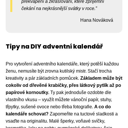
překvapení a zkrášlování, které zpříjemní
čekání na nejkrásnější svátky v roce.
Hana Nováková
Tipy na DIY adventní kalendář
Pro vytvoření adventního kalendáře, který potěší každou
ženu, nemusíte být zrovna kutilský mistr. Stačí trocha
kreativity a pár základních pomůcek.
Základem může být
cokoliv od dřevěné krabičky, přes látkový pytlík až po
papírové kornoutky.
Ty pak jednoduše ozdobte dle
vlastního vkusu – využít můžete vánoční papír, stuhy,
třpytky, sušené ovoce nebo třeba fotografie.
A co do
kalendáře schovat?
Zapomeňte na tuctové sladkosti a
vsaďte na originalitu. Malé šperky, voňavé svíčky,