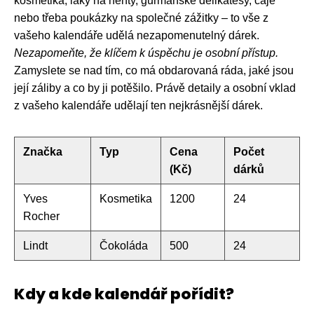
kosmetika, laky na nehty, gurmánské delikatesy, čaje
nebo třeba poukázky na společné zážitky – to vše z
vašeho kalendáře udělá nezapomenutelný dárek.
Nezapomeňte, že klíčem k úspěchu je osobní přístup.
Zamyslete se nad tím, co má obdarovaná ráda, jaké jsou
její záliby a co by ji potěšilo. Právě detaily a osobní vklad
z vašeho kalendáře udělají ten nejkrásnější dárek.
Značka
Typ
Cena
Počet
(Kč)
dárků
Yves
Kosmetika
1200
24
Rocher
Lindt
Čokoláda
500
24
Kdy a kde kalendář pořídit?