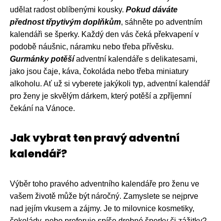
udělat radost oblíbenými kousky.
Pokud dáváte
přednost třpytivým doplňkům
, sáhněte po adventním
kalendáři se šperky. Každý den vás čeká překvapení v
podobě náušnic, náramku nebo třeba přívěsku.
Gurmánky potěší
adventní kalendáře s delikatesami,
jako jsou čaje, káva, čokoláda nebo třeba miniatury
alkoholu. Ať už si vyberete jakýkoli typ, adventní kalendář
pro ženy je skvělým dárkem, který potěší a zpříjemní
čekání na Vánoce.
Jak vybrat ten pravý adventní
kalendář?
Výběr toho pravého adventního kalendáře pro ženu ve
vašem životě může být náročný. Zamyslete se nejprve
nad jejím vkusem a zájmy. Je to milovnice kosmetiky,
čokolády, nebo preferuje spíše drobné šperky či zážitky?