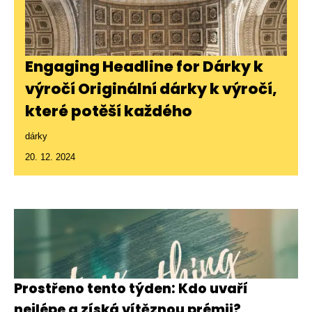
Engaging Headline for Dárky k
výročí Originální dárky k výročí,
které potěší každého
dárky
20. 12. 2024
Prostřeno tento týden: Kdo uvaří
nejlépe a získá vítěznou prémii?