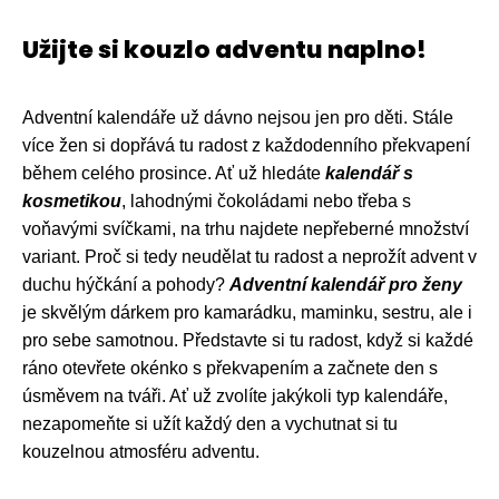
Užijte si kouzlo adventu naplno!
Adventní kalendáře už dávno nejsou jen pro děti. Stále
více žen si dopřává tu radost z každodenního překvapení
během celého prosince. Ať už hledáte
kalendář s
kosmetikou
, lahodnými čokoládami nebo třeba s
voňavými svíčkami, na trhu najdete nepřeberné množství
variant. Proč si tedy neudělat tu radost a neprožít advent v
duchu hýčkání a pohody?
Adventní kalendář pro ženy
je skvělým dárkem pro kamarádku, maminku, sestru, ale i
pro sebe samotnou. Představte si tu radost, když si každé
ráno otevřete okénko s překvapením a začnete den s
úsměvem na tváři. Ať už zvolíte jakýkoli typ kalendáře,
nezapomeňte si užít každý den a vychutnat si tu
kouzelnou atmosféru adventu.