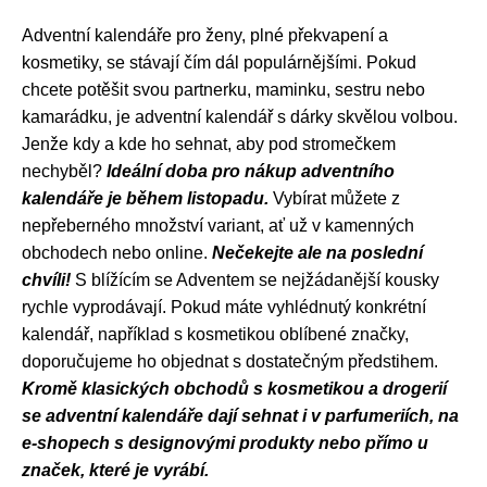
Adventní kalendáře pro ženy, plné překvapení a
kosmetiky, se stávají čím dál populárnějšími. Pokud
chcete potěšit svou partnerku, maminku, sestru nebo
kamarádku, je adventní kalendář s dárky skvělou volbou.
Jenže kdy a kde ho sehnat, aby pod stromečkem
nechyběl?
Ideální doba pro nákup adventního
kalendáře je během listopadu.
Vybírat můžete z
nepřeberného množství variant, ať už v kamenných
obchodech nebo online.
Nečekejte ale na poslední
chvíli!
S blížícím se Adventem se nejžádanější kousky
rychle vyprodávají. Pokud máte vyhlédnutý konkrétní
kalendář, například s kosmetikou oblíbené značky,
doporučujeme ho objednat s dostatečným předstihem.
Kromě klasických obchodů s kosmetikou a drogerií
se adventní kalendáře dají sehnat i v parfumeriích, na
e-shopech s designovými produkty nebo přímo u
značek, které je vyrábí.