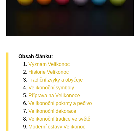
Obsah článku:
Význam Velikonoc
Historie Velikonoc
Tradiční zvyky a obyčeje
Velikonoční symboly
Příprava na Velikonoce
Velikonoční pokrmy a pečivo
Velikonoční dekorace
Velikonoční tradice ve světě
Moderní oslavy Velikonoc