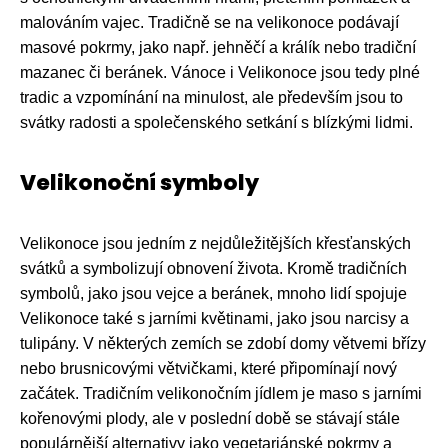
malováním vajec. Tradičně se na velikonoce podávají
masové pokrmy, jako např. jehněčí a králík nebo tradiční
mazanec či beránek. Vánoce i Velikonoce jsou tedy plné
tradic a vzpomínání na minulost, ale především jsou to
svátky radosti a společenského setkání s blízkými lidmi.
Velikonoční symboly
Velikonoce jsou jedním z nejdůležitějších křesťanských
svátků a symbolizují obnovení života. Kromě tradičních
symbolů, jako jsou vejce a beránek, mnoho lidí spojuje
Velikonoce také s jarními květinami, jako jsou narcisy a
tulipány. V některých zemích se zdobí domy větvemi břízy
nebo brusnicovými větvičkami, které připomínají nový
začátek. Tradičním velikonočním jídlem je maso s jarními
kořenovými plody, ale v poslední době se stávají stále
populárnější alternativy jako vegetariánské pokrmy a