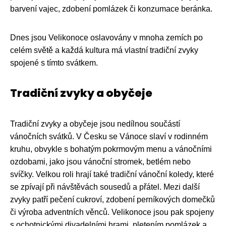
barvení vajec, zdobení pomlázek či konzumace beránka.
Dnes jsou Velikonoce oslavovány v mnoha zemích po
celém světě a každá kultura má vlastní tradiční zvyky
spojené s tímto svátkem.
Tradiční zvyky a obyčeje
Tradiční zvyky a obyčeje jsou nedílnou součástí
vánočních svátků. V Česku se Vánoce slaví v rodinném
kruhu, obvykle s bohatým pokrmovým menu a vánočními
ozdobami, jako jsou vánoční stromek, betlém nebo
svíčky. Velkou roli hrají také tradiční vánoční koledy, které
se zpívají při návštěvách sousedů a přátel. Mezi další
zvyky patří pečení cukroví, zdobení perníkových domečků
či výroba adventních věnců. Velikonoce jsou pak spojeny
s ochotnickými divadelními hrami, pletením pomlázek a