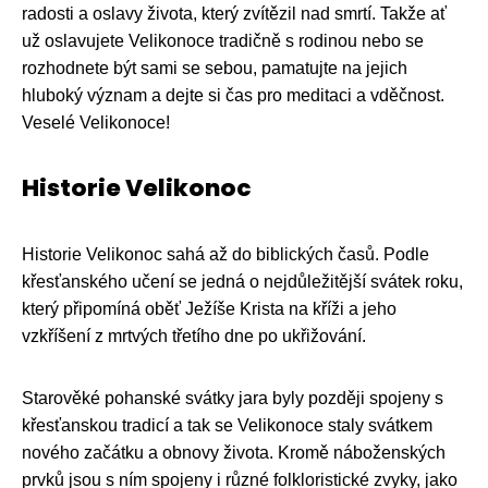
radosti a oslavy života, který zvítězil nad smrtí. Takže ať
už oslavujete Velikonoce tradičně s rodinou nebo se
rozhodnete být sami se sebou, pamatujte na jejich
hluboký význam a dejte si čas pro meditaci a vděčnost.
Veselé Velikonoce!
Historie Velikonoc
Historie Velikonoc sahá až do biblických časů. Podle
křesťanského učení se jedná o nejdůležitější svátek roku,
který připomíná oběť Ježíše Krista na kříži a jeho
vzkříšení z mrtvých třetího dne po ukřižování.
Starověké pohanské svátky jara byly později spojeny s
křesťanskou tradicí a tak se Velikonoce staly svátkem
nového začátku a obnovy života. Kromě náboženských
prvků jsou s ním spojeny i různé folkloristické zvyky, jako