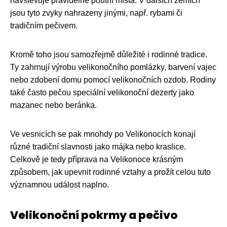
navštěvuje pravidelně poutní místa. V dalších zemích
jsou tyto zvyky nahrazeny jinými, např. rybami či
tradičním pečivem.
Kromě toho jsou samozřejmě důležité i rodinné tradice.
Ty zahrnují výrobu velikonočního pomlázky, barvení vajec
nebo zdobení domu pomocí velikonočních ozdob. Rodiny
také často pečou speciální velikonoční dezerty jako
mazanec nebo beránka.
Ve vesnicích se pak mnohdy po Velikonocích konají
různé tradiční slavnosti jako májka nebo kraslice.
Celkově je tedy příprava na Velikonoce krásným
způsobem, jak upevnit rodinné vztahy a prožít celou tuto
významnou událost naplno.
Velikonoční pokrmy a pečivo