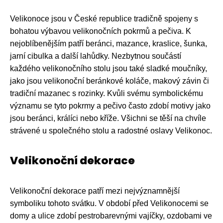
Velikonoce jsou v České republice tradičně spojeny s
bohatou výbavou velikonočních pokrmů a pečiva. K
nejoblíbenějším patří beránci, mazance, kraslice, šunka,
jarní cibulka a další lahůdky. Nezbytnou součástí
každého velikonočního stolu jsou také sladké moučníky,
jako jsou velikonoční beránkové koláče, makový závin či
tradiční mazanec s rozinky. Kvůli svému symbolickému
významu se tyto pokrmy a pečivo často zdobí motivy jako
jsou beránci, králíci nebo kříže. Všichni se těší na chvíle
strávené u společného stolu a radostné oslavy Velikonoc.
Velikonoční dekorace
Velikonoční dekorace patří mezi nejvýznamnější
symboliku tohoto svátku. V období před Velikonocemi se
domy a ulice zdobí pestrobarevnými vajíčky, ozdobami ve