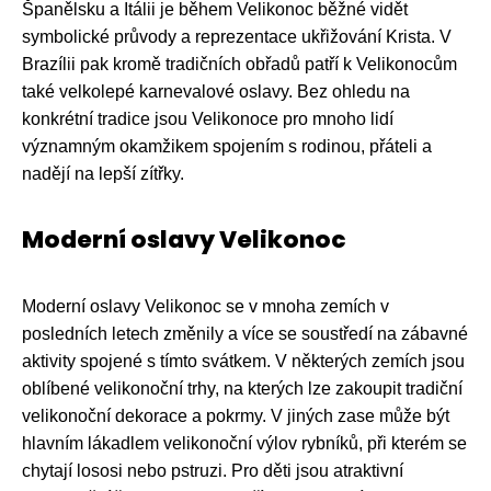
Španělsku a Itálii je během Velikonoc běžné vidět
symbolické průvody a reprezentace ukřižování Krista. V
Brazílii pak kromě tradičních obřadů patří k Velikonocům
také velkolepé karnevalové oslavy. Bez ohledu na
konkrétní tradice jsou Velikonoce pro mnoho lidí
významným okamžikem spojením s rodinou, přáteli a
nadějí na lepší zítřky.
Moderní oslavy Velikonoc
Moderní oslavy Velikonoc se v mnoha zemích v
posledních letech změnily a více se soustředí na zábavné
aktivity spojené s tímto svátkem. V některých zemích jsou
oblíbené velikonoční trhy, na kterých lze zakoupit tradiční
velikonoční dekorace a pokrmy. V jiných zase může být
hlavním lákadlem velikonoční výlov rybníků, při kterém se
chytají lososi nebo pstruzi. Pro děti jsou atraktivní