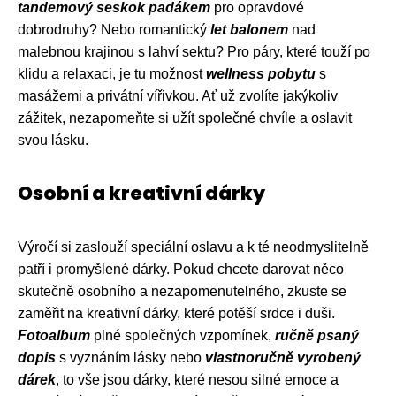
tandemový seskok padákem
pro opravdové
dobrodruhy? Nebo romantický
let balonem
nad
malebnou krajinou s lahví sektu? Pro páry, které touží po
klidu a relaxaci, je tu možnost
wellness pobytu
s
masážemi a privátní vířivkou. Ať už zvolíte jakýkoliv
zážitek, nezapomeňte si užít společné chvíle a oslavit
svou lásku.
Osobní a kreativní dárky
Výročí si zaslouží speciální oslavu a k té neodmyslitelně
patří i promyšlené dárky. Pokud chcete darovat něco
skutečně osobního a nezapomenutelného, zkuste se
zaměřit na kreativní dárky, které potěší srdce i duši.
Fotoalbum
plné společných vzpomínek,
ručně psaný
dopis
s vyznáním lásky nebo
vlastnoručně vyrobený
dárek
, to vše jsou dárky, které nesou silné emoce a