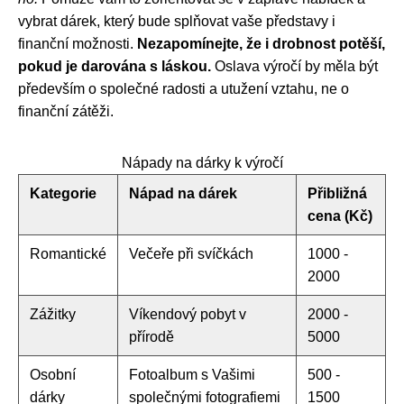
vybrat dárek, který bude splňovat vaše představy i
finanční možnosti.
Nezapomínejte, že i drobnost potěší,
pokud je darována s láskou.
Oslava výročí by měla být
především o společné radosti a utužení vztahu, ne o
finanční zátěži.
Nápady na dárky k výročí
Kategorie
Nápad na dárek
Přibližná
cena (Kč)
Romantické
Večeře při svíčkách
1000 -
2000
Zážitky
Víkendový pobyt v
2000 -
přírodě
5000
Osobní
Fotoalbum s Vašimi
500 -
dárky
společnými fotografiemi
1500