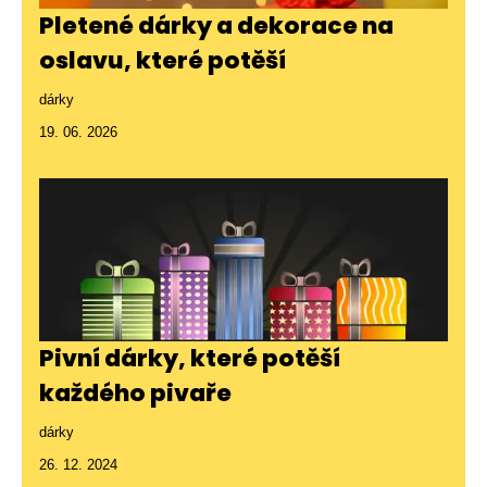
Pletené dárky a dekorace na
oslavu, které potěší
dárky
19. 06. 2026
Pivní dárky, které potěší
každého pivaře
dárky
26. 12. 2024