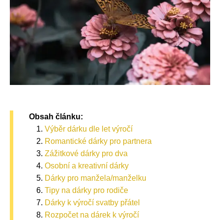
Obsah článku:
Výběr dárku dle let výročí
Romantické dárky pro partnera
Zážitkové dárky pro dva
Osobní a kreativní dárky
Dárky pro manžela/manželku
Tipy na dárky pro rodiče
Dárky k výročí svatby přátel
Rozpočet na dárek k výročí