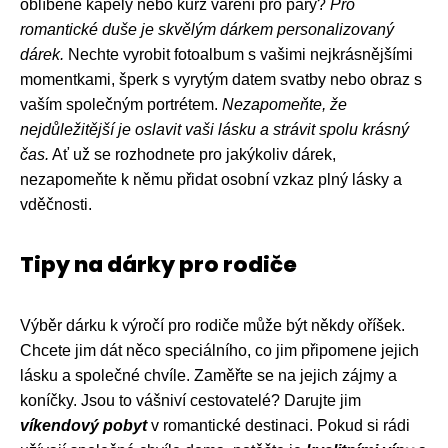
oblíbené kapely nebo kurz vaření pro páry?
Pro
romantické duše je skvělým dárkem personalizovaný
dárek.
Nechte vyrobit fotoalbum s vašimi nejkrásnějšími
momentkami, šperk s vyrytým datem svatby nebo obraz s
vaším společným portrétem.
Nezapomeňte, že
nejdůležitější je oslavit vaši lásku a strávit spolu krásný
čas.
Ať už se rozhodnete pro jakýkoliv dárek,
nezapomeňte k němu přidat osobní vzkaz plný lásky a
vděčnosti.
Tipy na dárky pro rodiče
Výběr dárku k výročí pro rodiče může být někdy oříšek.
Chcete jim dát něco speciálního, co jim připomene jejich
lásku a společné chvíle. Zaměřte se na jejich zájmy a
koníčky. Jsou to vášniví cestovatelé? Darujte jim
víkendový pobyt
v romantické destinaci. Pokud si rádi