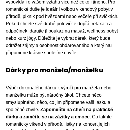
vypovídají o vašem vztahu více než cokoli jiného. Pro
romantické duše je ideální volbou víkendový pobyt v
přírodě, piknik pod hvězdami nebo večeře při svíčkách.
Pokud chcete své drahé polovičce dopřát relaxaci a
odpočinek, darujte jí poukaz na masáž, wellness pobyt
nebo kurz jógy. Důležité je vybrat dárek, který bude
odrážet zájmy a osobnost obdarovaného a který mu
připomene krásné společné chvíle.
Dárky pro manžela/manželku
Výběr dokonalého dárku k výročí pro manžela nebo
manželku může být náročný úkol. Chcete něco
smysluplného, ​​něco, co jim připomene vaši lásku a
společné chvíle.
Zapomeňte na chvíli na praktické
dárky a zaměřte se na zážitky a emoce.
Co takhle
romantický víkend v přírodě, lístky na koncert jejich