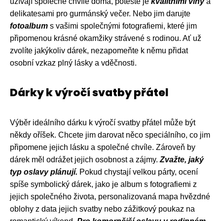
užívají společné chvíle doma, potěšte je
kvalitními víny
a
delikatesami pro gurmánský večer. Nebo jim darujte
fotoalbum
s vašimi společnými fotografiemi, které jim
připomenou krásné okamžiky strávené s rodinou. Ať už
zvolíte jakýkoliv dárek, nezapomeňte k němu přidat
osobní vzkaz plný lásky a vděčnosti.
Dárky k výročí svatby přátel
Výběr ideálního dárku k výročí svatby přátel může být
někdy oříšek. Chcete jim darovat něco speciálního, co jim
připomene jejich lásku a společné chvíle. Zároveň by
dárek měl odrážet jejich osobnost a zájmy.
Zvažte, jaký
typ oslavy plánují.
Pokud chystají velkou párty, ocení
spíše symbolický dárek, jako je album s fotografiemi z
jejich společného života, personalizovaná mapa hvězdné
oblohy z data jejich svatby nebo zážitkový poukaz na