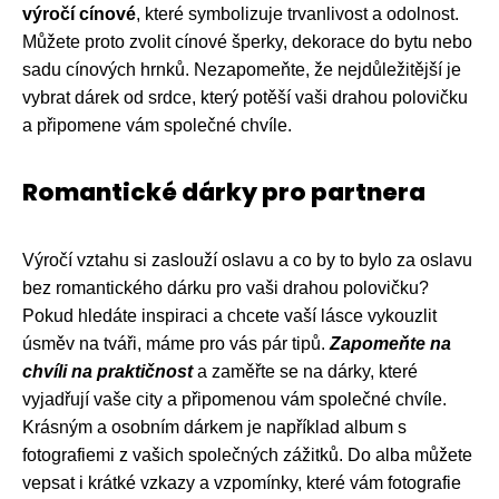
výročí cínové
, které symbolizuje trvanlivost a odolnost.
Můžete proto zvolit cínové šperky, dekorace do bytu nebo
sadu cínových hrnků. Nezapomeňte, že nejdůležitější je
vybrat dárek od srdce, který potěší vaši drahou polovičku
a připomene vám společné chvíle.
Romantické dárky pro partnera
Výročí vztahu si zaslouží oslavu a co by to bylo za oslavu
bez romantického dárku pro vaši drahou polovičku?
Pokud hledáte inspiraci a chcete vaší lásce vykouzlit
úsměv na tváři, máme pro vás pár tipů.
Zapomeňte na
chvíli na praktičnost
a zaměřte se na dárky, které
vyjadřují vaše city a připomenou vám společné chvíle.
Krásným a osobním dárkem je například album s
fotografiemi z vašich společných zážitků. Do alba můžete
vepsat i krátké vzkazy a vzpomínky, které vám fotografie