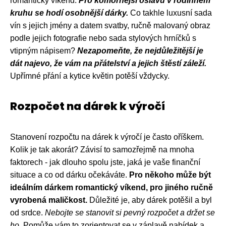
romantický víkend.
Pro komornější oslavu v rodinném
kruhu se hodí osobnější dárky.
Co takhle luxusní sada
vín s jejich jmény a datem svatby, ručně malovaný obraz
podle jejich fotografie nebo sada stylových hrníčků s
vtipným nápisem?
Nezapomeňte, že nejdůležitější je
dát najevo, že vám na přátelství a jejich štěstí záleží.
Upřímné přání a kytice květin potěší vždycky.
Rozpočet na dárek k výročí
Stanovení rozpočtu na dárek k výročí je často oříškem.
Kolik je tak akorát? Závisí to samozřejmě na mnoha
faktorech - jak dlouho spolu jste, jaká je vaše finanční
situace a co od dárku očekáváte.
Pro někoho může být
ideálním dárkem romantický víkend, pro jiného ručně
vyrobená maličkost.
Důležité je, aby dárek potěšil a byl
od srdce.
Nebojte se stanovit si pevný rozpočet a držet se
ho.
Pomůže vám to zorientovat se v záplavě nabídek a