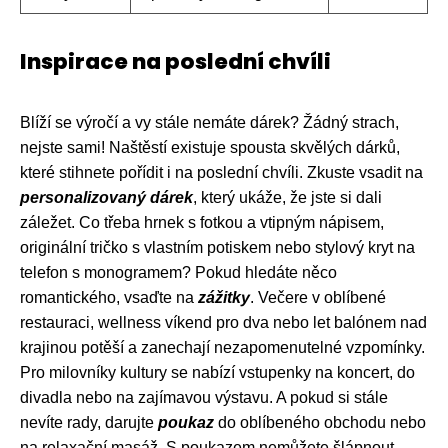
Inspirace na poslední chvíli
Blíží se výročí a vy stále nemáte dárek? Žádný strach,
nejste sami! Naštěstí existuje spousta skvělých dárků,
které stihnete pořídit i na poslední chvíli. Zkuste vsadit na
personalizovaný dárek
, který ukáže, že jste si dali
záležet. Co třeba hrnek s fotkou a vtipným nápisem,
originální tričko s vlastním potiskem nebo stylový kryt na
telefon s monogramem? Pokud hledáte něco
romantického, vsaďte na
zážitky
. Večere v oblíbené
restauraci, wellness víkend pro dva nebo let balónem nad
krajinou potěší a zanechají nezapomenutelné vzpomínky.
Pro milovníky kultury se nabízí vstupenky na koncert, do
divadla nebo na zajímavou výstavu. A pokud si stále
nevíte rady, darujte
poukaz
do oblíbeného obchodu nebo
na relaxační masáž. S poukazem nemůžete šlápnout