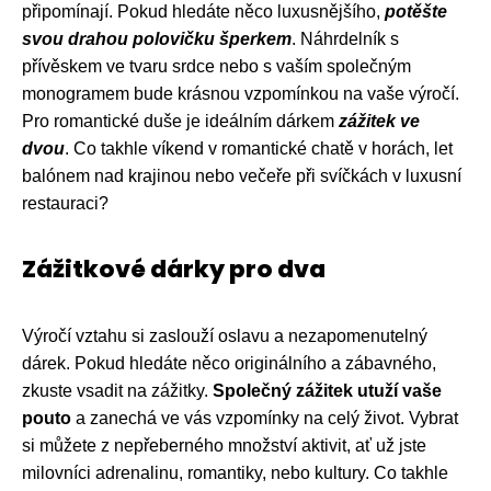
připomínají. Pokud hledáte něco luxusnějšího,
potěšte
svou drahou polovičku šperkem
. Náhrdelník s
přívěskem ve tvaru srdce nebo s vaším společným
monogramem bude krásnou vzpomínkou na vaše výročí.
Pro romantické duše je ideálním dárkem
zážitek ve
dvou
. Co takhle víkend v romantické chatě v horách, let
balónem nad krajinou nebo večeře při svíčkách v luxusní
restauraci?
Zážitkové dárky pro dva
Výročí vztahu si zaslouží oslavu a nezapomenutelný
dárek. Pokud hledáte něco originálního a zábavného,
zkuste vsadit na zážitky.
Společný zážitek utuží vaše
pouto
a zanechá ve vás vzpomínky na celý život. Vybrat
si můžete z nepřeberného množství aktivit, ať už jste
milovníci adrenalinu, romantiky, nebo kultury. Co takhle