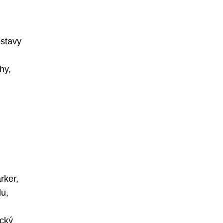
ostavy
hy,
rker,
lu,
ický