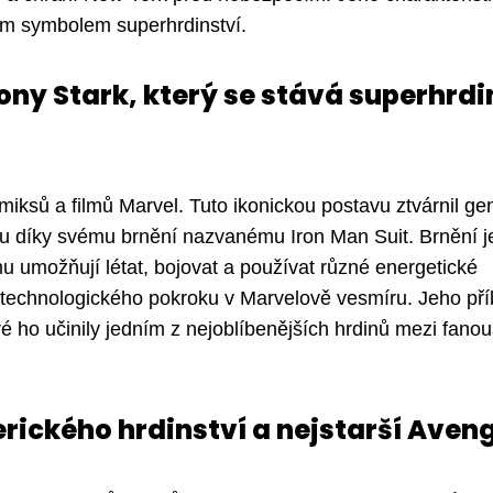
ým symbolem superhrdinství.
Tony Stark, který se stává superhrd
iksů a filmů Marvel. Tuto ikonickou postavu ztvárnil gen
nou díky svému brnění nazvanému Iron Man Suit. Brnění j
u umožňují létat, bojovat a používat různé energetické
 technologického pokroku v Marvelově vesmíru. Jeho př
é ho učinily jedním z nejoblíbenějších hrdinů mezi fano
ického hrdinství a nejstarší Aveng