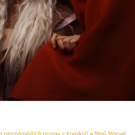
 nejznámějších postav z komiksů a filmů Marvel.