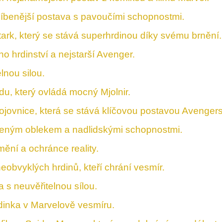
líbenější postava s pavoučími schopnostmi.
tark, který se stává superhrdinou díky svému brnění.
 hrdinství a nejstarší Avenger.
lnou silou.
u, který ovládá mocný Mjolnir.
jovnice, která se stává klíčovou postavou Avengers
ženým oblekem a nadlidskými schopnostmi.
ění a ochránce reality.
eobvyklých hrdinů, kteří chrání vesmír.
 s neuvěřitelnou sílou.
rdinka v Marvelově vesmíru.