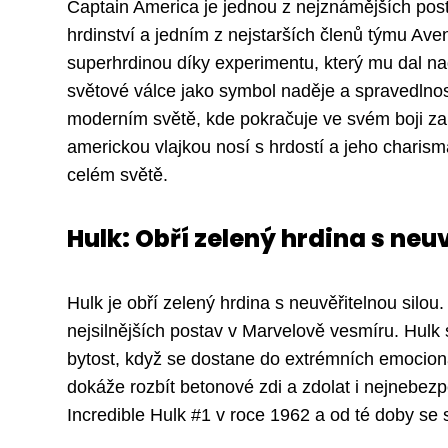
Captain America je jednou z nejznámějších pos
hrdinství a jedním z nejstarších členů týmu Av
superhrdinou díky experimentu, který mu dal na
světové válce jako symbol naděje a spravedlno
moderním světě, kde pokračuje ve svém boji za 
americkou vlajkou nosí s hrdostí a jeho chari
celém světě.
Hulk: Obří zelený hrdina s neuv
Hulk je obří zelený hrdina s neuvěřitelnou silou
nejsilnějších postav v Marvelově vesmíru. Hul
bytost, když se dostane do extrémních emocionál
dokáže rozbít betonové zdi a zdolat i nejnebezp
Incredible Hulk #1 v roce 1962 a od té doby se 