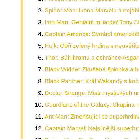
Spider-Man: Ikona Marvelu a nejob
Iron Man: Geniální miliardář Tony S
Captain America: Symbol amerického
Hulk: Obří zelený hrdina s neuvěřite
Thor: Bůh hromu a ochránce Asgard
Black Widow: Zkušená špionka a bo
Black Panther: Král Wakandy s ko
Doctor Strange: Mistr mystických um
Guardians of the Galaxy: Skupina n
Ant-Man: Zmenšující se superhrdina
Captain Marvel: Nejsilnější superh