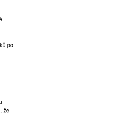
é
šků po
u
, že