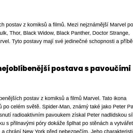
ch postav z komiksů a filmů. Mezi nejznámější Marvel p
ulk, Thor, Black Widow, Black Panther, Doctor Strange,
vel. Tyto postavy mají své jedinečné schopnosti a příbě
nejoblíbenější postava s pavoučími
benějších postav z komiksů a filmů Marvel. Tato ikona
 po celém světě. Spider-Man, známý také jako Peter Pa
nutí radioaktivním pavoukem získal Peter nadlidskou sí
ku s přilnavými póry dokáže šplhat po stěnách a vytvářet
nu a chrání New York před nebezpečím. Jeho charakterist