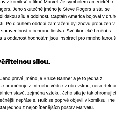
tav z komiksů a filmů Marvel. Je symbolem amerického
engers. Jeho skutečné jméno je Steve Rogers a stal se
dlidskou sílu a odolnost. Captain America bojoval v druh
sti. Po dlouhém období zamražení byl znovu probuzen v
spravedlnost a ochranu lidstva. Své ikonické brnění s
sma a oddanost hodnotám jsou inspirací pro mnoho fanou
ěřitelnou silou.
. Jeho pravé jméno je Bruce Banner a je to jedna z
k se proměňuje z mírného vědce v obrovskou, nesmrtelno
ních stavů, zejména vzteku. Jeho síla je tak ohromující
ečnější nepřátele. Hulk se poprvé objevil v komiksu The
stal jednou z nejoblíbenějších postav Marvelu.