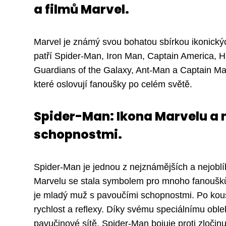
a filmů Marvel.
Marvel je známý svou bohatou sbírkou ikonický
patří Spider-Man, Iron Man, Captain America, H
Guardians of the Galaxy, Ant-Man a Captain Mar
které oslovují fanoušky po celém světě.
Spider-Man: Ikona Marvelu a 
schopnostmi.
Spider-Man je jednou z nejznámějších a nejoblí
Marvelu se stala symbolem pro mnoho fanoušků
je mladý muž s pavoučími schopnostmi. Po kous
rychlost a reflexy. Díky svému speciálnímu oble
pavučinové sítě. Spider-Man bojuje proti zloči