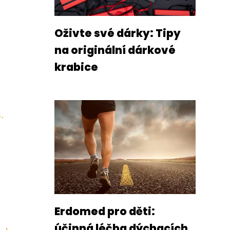
Oživte své dárky: Tipy
na originální dárkové
krabice
.
Erdomed pro děti:
účinná léčba dýchacích