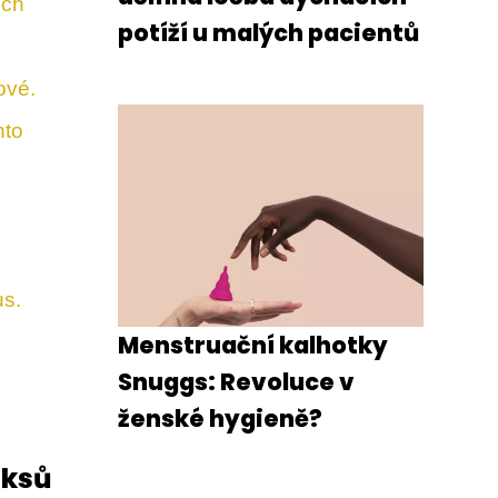
ech
potíží u malých pacientů
ové.
hto
us.
Menstruační kalhotky
Snuggs: Revoluce v
ženské hygieně?
iksů