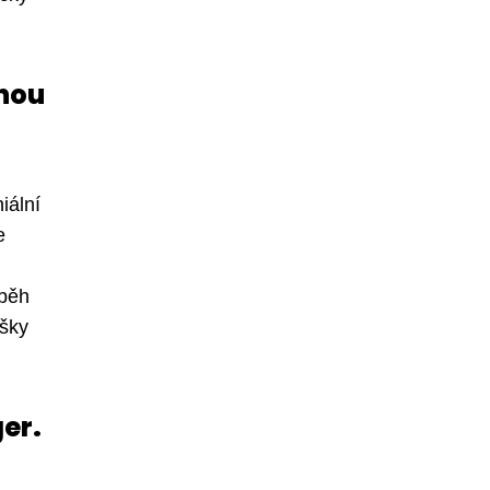
inou
iální
e
íběh
ušky
er.