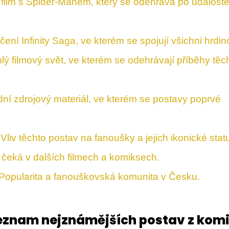
film s Spider-Manem, který se odehrává po událost
í Infinity Saga, ve kterém se spojují všichni hrdin
ý filmový svět, ve kterém se odehrávají příběhy těc
ní zdrojový materiál, ve kterém se postavy poprvé
Vliv těchto postav na fanoušky a jejich ikonické stat
čeká v dalších filmech a komiksech.
 Popularita a fanouškovská komunita v Česku.
Seznam nejznámějších postav z kom