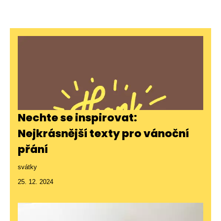
Nechte se inspirovat:
Nejkrásnější texty pro vánoční
přání
svátky
25. 12. 2024