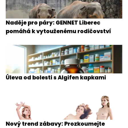
Naděje pro páry: GENNET Liberec
pomáhá k vytouženému rodičovství
Úleva od bolesti s Algifen kapkami
Nový trend zábavy: Prozkoumejte