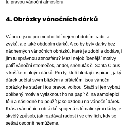
tu pravou vánoční atmosféru.
4. Obrázky vánočních dárků
Vánoce jsou pro mnoho lidí nejen obdobím tradic a
zvyků, ale také obdobím dárků. A co by byly dárky bez
nádherných vánočních obrázků, které je zdobí a dodávají
jim tu správnou atmosféru? Mezi nejoblíbenější motivy
patří vánoční stromeček, anděl, sněhulák či Santa Claus
s košíkem plným dárků. Pro ty, kteří hledají inspiraci, jaký
dárek udělat svým blízkým a přátelům, jsou vánoční
obrázky ke stažení tou pravou volbou. Stačí si jen vybrat
oblíbený motiv a vytisknout ho na papír či na samolepicí
fólii a následně ho použít jako ozdobu na vánoční dárek.
Krása vánočních obrázků spojená s tématickými dárky je
skvělý způsob, jak rozdávat radost i ve chvílích, kdy se
setkat osobně nemůžeme.