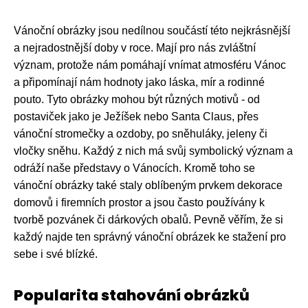
Vánoční obrázky jsou nedílnou součástí této nejkrásnější
a nejradostnější doby v roce. Mají pro nás zvláštní
význam, protože nám pomáhají vnímat atmosféru Vánoc
a připomínají nám hodnoty jako láska, mír a rodinné
pouto. Tyto obrázky mohou být různých motivů - od
postaviček jako je Ježíšek nebo Santa Claus, přes
vánoční stromečky a ozdoby, po sněhuláky, jeleny či
vločky sněhu. Každý z nich má svůj symbolický význam a
odráží naše představy o Vánocích. Kromě toho se
vánoční obrázky také staly oblíbeným prvkem dekorace
domovů i firemních prostor a jsou často používány k
tvorbě pozvánek či dárkových obalů. Pevně věřím, že si
každý najde ten správný vánoční obrázek ke stažení pro
sebe i své blízké.
Popularita stahování obrázků