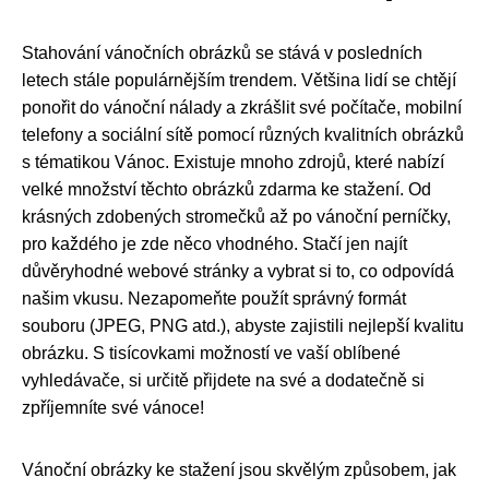
Stahování vánočních obrázků se stává v posledních
letech stále populárnějším trendem. Většina lidí se chtějí
ponořit do vánoční nálady a zkrášlit své počítače, mobilní
telefony a sociální sítě pomocí různých kvalitních obrázků
s tématikou Vánoc. Existuje mnoho zdrojů, které nabízí
velké množství těchto obrázků zdarma ke stažení. Od
krásných zdobených stromečků až po vánoční perníčky,
pro každého je zde něco vhodného. Stačí jen najít
důvěryhodné webové stránky a vybrat si to, co odpovídá
našim vkusu. Nezapomeňte použít správný formát
souboru (JPEG, PNG atd.), abyste zajistili nejlepší kvalitu
obrázku. S tisícovkami možností ve vaší oblíbené
vyhledávače, si určitě přijdete na své a dodatečně si
zpříjemníte své vánoce!
Vánoční obrázky ke stažení jsou skvělým způsobem, jak