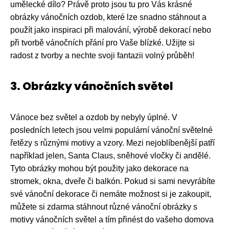
umělecké dílo? Právě proto jsou tu pro Vás krásné
obrázky vánočních ozdob, které lze snadno stáhnout a
použít jako inspiraci při malování, výrobě dekorací nebo
při tvorbě vánočních přání pro Vaše blízké. Užijte si
radost z tvorby a nechte svoji fantazii volný průběh!
3. Obrázky vánočních světel
Vánoce bez světel a ozdob by nebyly úplné. V
posledních letech jsou velmi populární vánoční světelné
řetězy s různými motivy a vzory. Mezi nejoblíbenější patří
například jelen, Santa Claus, sněhové vločky či andělé.
Tyto obrázky mohou být použity jako dekorace na
stromek, okna, dveře či balkón. Pokud si sami nevyrábíte
své vánoční dekorace či nemáte možnost si je zakoupit,
můžete si zdarma stáhnout různé vánoční obrázky s
motivy vánočních světel a tím přinést do vašeho domova