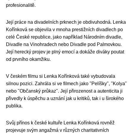
profesionalitě.
Její práce na divadelních prknech je obdivuhodná. Lenka
Kořínková se objevila v mnoha prestižních divadlech po
celé České republice, jako například Národním divadle,
Divadle na Vinohradech nebo Divadle pod Palmovkou.
Její herecký projev je plný emocí a dokáže diváky poutat
od prvního okamžiku.
V českém filmu si Lenka Kořínková také vybudovala
silnou pozici. Zahrála si ve filmech jako "Pelíšky", "Kolya"
nebo "Občanský průkaz". Její přirozenost a autenticita ji
přivedly k úspěchu a uznání jak u kritiků, tak i u širokého
publika.
Svůj přínos k české kultuře Lenka Kořínková rovněž
projevuje svým angažmá v různých charitativních