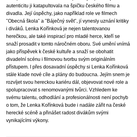
autenticitu ji katapultovala na špičku českého filmu a
divadla. Její úspěchy, jako například role ve filmech
"Obecná škola" a "Báječný svět", jí vynesly uznání kritiky
i diváků. Lenka Kořínková je nejen talentovanou
herečkou, ale také inspirací pro mladé herce, kteří se
snaží prosadit v tomto náročném oboru. Své umění vnímá
jako příspěvek k české kultuře a snaží se obohatit
divadelní scénu i filmovou tvorbu svým originálním
přístupem. I přes dosavadní úspěchy si Lenka Kořínková
stále klade nové cíle a plány do budoucna. Jejím snem je
rozvíjet svou hereckou kariéru dál, objevovat nové role a
spolupracovat s renomovanými tvůrci. Vzhledem ke
svému talentu, odhodlání a profesionálnosti není pochyb
o tom, že Lenka Kořínková bude i nadále zářit na české
herecké scéně a přinášet radost divákům svými
vynikajícími výkony.