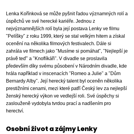
Lenka Kořínková se může pyšnit řadou významných rolí a
úspěchů ve své herecké kariéře. Jednou z
nejvýznamnějších rolí byla její postava Lenky ve filmu
"Pelíšky" z roku 1999, který se stal velkým hitem a získal
ocenění na několika filmových festivalech. Dále si
zahrála ve filmech jako "Musíme si pomáhat", "Nejlepší je
právě teď" a "Knoflíkáři". V divadle se proslavila
především díky svému působení v Národním divadle, kde
hrála například v inscenacích "Romeo a Julie" a "Dům
Bernardy Alby". Její herecký talent byl oceněn několika
prestižními cenami, mezi které patří Český lev za nejlepší
ženský herecký výkon ve vedlejší roli. Své úspěchy si
zaslouženě vydobyla tvrdou prací a nadšením pro
herectví.
Osobní život a zájmy Lenky