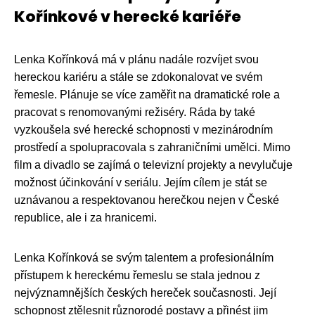
Kořínkové v herecké kariéře
Lenka Kořínková má v plánu nadále rozvíjet svou
hereckou kariéru a stále se zdokonalovat ve svém
řemesle. Plánuje se více zaměřit na dramatické role a
pracovat s renomovanými režiséry. Ráda by také
vyzkoušela své herecké schopnosti v mezinárodním
prostředí a spolupracovala s zahraničními umělci. Mimo
film a divadlo se zajímá o televizní projekty a nevylučuje
možnost účinkování v seriálu. Jejím cílem je stát se
uznávanou a respektovanou herečkou nejen v České
republice, ale i za hranicemi.
Lenka Kořínková se svým talentem a profesionálním
přístupem k hereckému řemeslu se stala jednou z
nejvýznamnějších českých hereček současnosti. Její
schopnost ztělesnit různorodé postavy a přinést jim