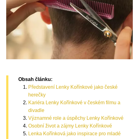
Obsah článku:
Představení Lenky Kořínkové jako české
herečky
Kariéra Lenky Kořínkové v českém filmu a
divadle
Významné role a úspěchy Lenky Kořínkové
Osobní život a zájmy Lenky Kořínkové
Lenka Kořínková jako inspirace pro mladé