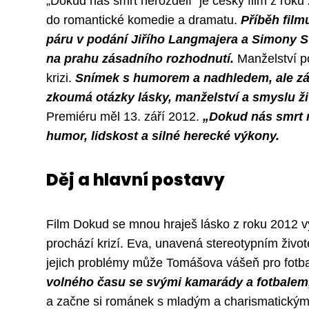
„Dokud nás smrt nerozdelí“ je český film z rok
do romantické komedie a dramatu.
Příběh fil
páru v podání Jiřího Langmajera a Simony Sta
na prahu zásadního rozhodnutí.
Manželství p
krizi.
Snímek s humorem a nadhledem, ale zár
zkoumá otázky lásky, manželství a smyslu ži
Premiéru měl 13. září 2012.
„Dokud nás smrt n
humor, lidskost a silné herecké výkony.
Děj a hlavní postavy
Film Dokud se mnou hraješ lásko z roku 2012 v
prochází krizí. Eva, unavená stereotypním živ
jejich problémy může Tomášova vášeň pro fotb
volného času se svými kamarády a fotbalem
a začne si románek s mladým a charismatick