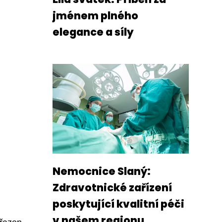
jménem plného
elegance a síly
Nemocnice Slaný:
Zdravotnické zařízení
poskytující kvalitní péči
v našem regionu