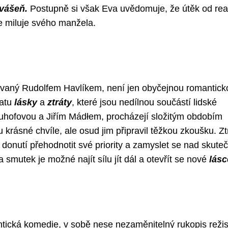
 vášeň.
Postupně si však Eva uvědomuje, že útěk od real
e miluje svého manžela.
ovaný Rudolfem Havlíkem, není jen obyčejnou romantick
matu
lásky
a
ztráty
, které jsou nedílnou součástí lidské
auhofovou a Jiřím Mádłem, procházejí složitým obdobím
 krásné chvíle, ale osud jim připravil těžkou zkoušku. Zt
e donutí přehodnotit své priority a zamyslet se nad skute
 smutek je možné najít sílu jít dál a otevřít se nové
lásc
tická komedie, v sobě nese nezaměnitelný rukopis reži