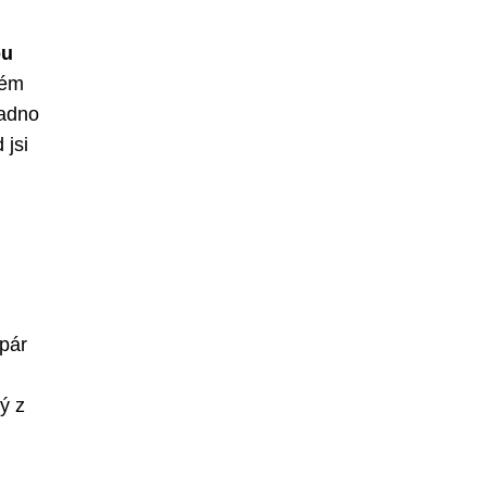
ou
rém
nadno
 jsi
 pár
ý z