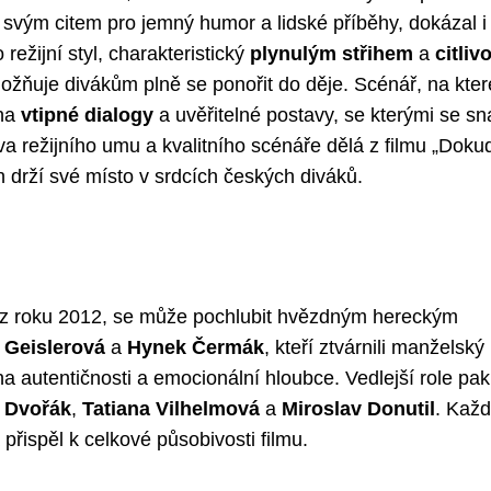
 svým citem pro jemný humor a lidské příběhy, dokázal i
režijní styl, charakteristický
plynulým střihem
a
citliv
umožňuje divákům plně se ponořit do děje. Scénář, na kte
 na
vtipné dialogy
a uvěřitelné postavy, se kterými se s
 režijního umu a kvalitního scénáře dělá z filmu „Dokud
ch drží své místo v srdcích českých diváků.
m z roku 2012, se může pochlubit hvězdným hereckým
 Geislerová
a
Hynek Čermák
, kteří ztvárnili manželský
 na autentičnosti a emocionální hloubce. Vedlejší role pak
í Dvořák
,
Tatiana Vilhelmová
a
Miroslav Donutil
. Každ
přispěl k celkové působivosti filmu.