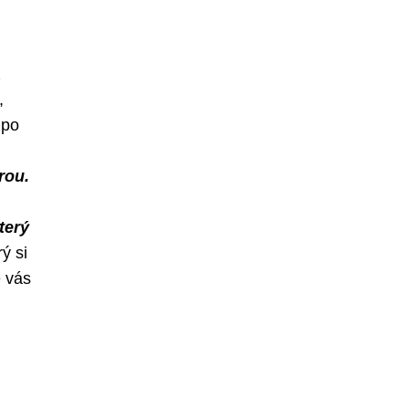
z
,
 po
rou.
terý
ý si
é vás