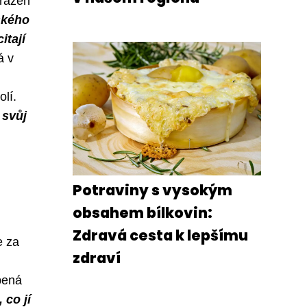
 řazen
ského
itají
á v
olí.
 svůj
Potraviny s vysokým
obsahem bílkovin:
Zdravá cesta k lepšímu
e za
zdraví
pená
 co jí