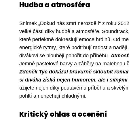
Hudba a atmosféra
Snímek „Dokud nás smrt nerozdělí“ z roku 2012 n
velké části díky hudbě a atmosféře. Soundtrack, 
které perfektně dokreslují emoce hrdinů. Od mel
energické rytmy, které podtrhují radost a nadě
divákovi se hlouběji ponořit do příběhu.
Atmosfé
Jemné pastelové barvy a záběry na malebnou čes
Zdeněk Tyc dokázal bravurně skloubit romant
si diváka získá nejen humorem, ale i silným
užijete nejen díky poutavému příběhu a skvělý
pohltí a nenechají chladnými.
Kritický ohlas a ocenění