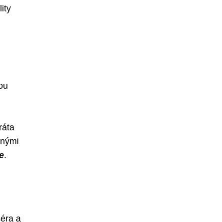
ity
ou
ráta
čnými
e
.
séra a