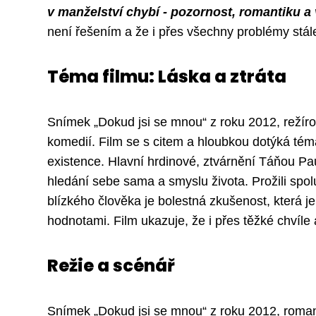
v manželství chybí - pozornost, romantiku a
není řešením a že i přes všechny problémy stál
Téma filmu: Láska a ztráta
Snímek „Dokud jsi se mnou“ z roku 2012, režír
komedií. Film se s citem a hloubkou dotýká té
existence. Hlavní hrdinové, ztvárnění Táňou P
hledání sebe sama a smyslu života. Prožili spolu
blízkého člověka je bolestná zkušenost, která j
hodnotami. Film ukazuje, že i přes těžké chvíle a
Režie a scénář
Snímek „Dokud jsi se mnou“ z roku 2012, roman