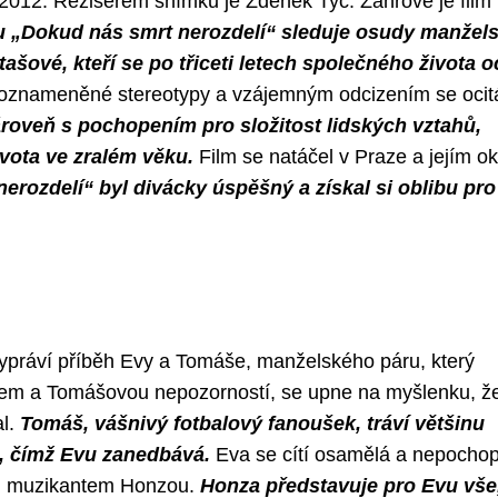
u 2012. Režisérem snímku je Zdeněk Tyc. Žánrově je film
mu „Dokud nás smrt nerozdelí“ sleduje osudy manžel
šové, kteří se po třiceti letech společného života oc
oznameněné stereotypy a vzájemným odcizením se ocit
oveň s pochopením pro složitost lidských vztahů,
vota ve zralém věku.
Film se natáčel v Praze a jejím ok
erozdelí“ byl divácky úspěšný a získal si oblibu pro
ypráví příběh Evy a Tomáše, manželského páru, který
otem a Tomášovou nepozorností, se upne na myšlenku, ž
al.
Tomáš, vášnivý fotbalový fanoušek, tráví většinu
, čímž Evu zanedbává.
Eva se cítí osamělá a nepocho
ým muzikantem Honzou.
Honza představuje pro Evu vše,