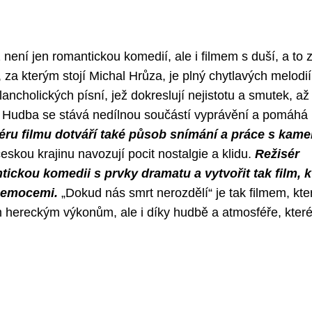
ení jen romantickou komedií, ale i filmem s duší, a to 
za kterým stojí Michal Hrůza, je plný chytlavých melodií
ancholických písní, jež dokreslují nejistotu a smutek, až
ji. Hudba se stává nedílnou součástí vyprávění a pomáhá
ru filmu dotváří také působ snímání a práce s kame
kou krajinu navozují pocit nostalgie a klidu.
Režisér
ickou komedii s prvky dramatu a vytvořit tak film, k
i emocemi.
„Dokud nás smrt nerozdělí“ je tak filmem, kter
m hereckým výkonům, ale i díky hudbě a atmosféře, kter