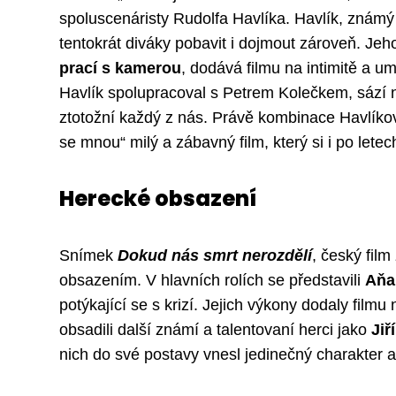
spoluscenáristy Rudolfa Havlíka. Havlík, známý
tentokrát diváky pobavit i dojmout zároveň. Jeho 
prací s kamerou
, dodává filmu na intimitě a 
Havlík spolupracoval s Petrem Kolečkem, sází
ztotožní každý z nás. Právě kombinace Havlíkova
se mnou“ milý a zábavný film, který si i po lete
Herecké obsazení
Snímek
Dokud nás smrt nerozdělí
, český fil
obsazením. V hlavních rolích se představili
Aňa
potýkající se s krizí. Jejich výkony dodaly filmu
obsadili další známí a talentovaní herci jako
Jiř
nich do své postavy vnesl jedinečný charakter a 