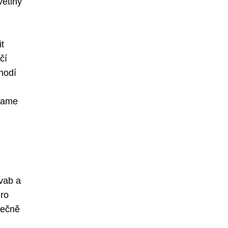
větiny
t
čí
hodí
klame
ůvab a
Pro
tečně