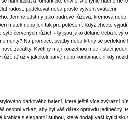
 se nám láska a romantické chvíle. Ale tyhle nádherné k
at radost, poděkovat nebo prostě vytvořit sváteční
rného. Jemné odstíny jako pudrově růžová, krémová nebo
en matek nebo jen tak pro potěšení. Když chcete vyjádři
ytě červených růžích - ty jsou jako dělané třeba k výro
í momenty? Na promoce, svatby nebo křtiny se perfektně 
jí nové začátky. Květiny mají kouzelnou moc - stačí jeden
 růží, ať už v jakékoli barvě nebo kombinaci, nikdy nez
stylového dárkového balení, které ještě více zvýrazní p
váš osobní vzkaz, aby byl váš dárek opravdu jedinečný. 
krabice s elegantní stuhou, které dodají vaší kytici sku