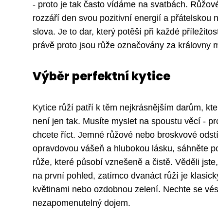
- proto je tak často vídáme na svatbách. Růžov
rozzáří den svou pozitivní energií a přátelskou n
slova. Je to dar, který potěší při každé příleži
právě proto jsou růže označovány za královny m
Výběr perfektní kytice
Kytice růží patří k těm nejkrásnějším darům, k
není jen tak. Musíte myslet na spoustu věcí - pro
chcete říct. Jemné růžové nebo broskvové odstí
opravdovou vášeň a hlubokou lásku, sáhněte po 
růže, které působí vznešeně a čistě. Věděli jste
na první pohled, zatímco dvanáct růží je klasic
květinami nebo ozdobnou zelení. Nechte se vést
nezapomenutelný dojem.