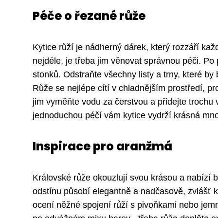
Péče o řezané růže
Kytice růží je nádherný dárek, který rozzáří ka
nejdéle, je třeba jim věnovat správnou péči. P
stonků. Odstraňte všechny listy a trny, které by 
Růže se nejlépe cítí v chladnějším prostředí, p
jim vyměňte vodu za čerstvou a přidejte trochu v
jednoduchou péčí vám kytice vydrží krásná mnoh
Inspirace pro aranžmá
Královské růže okouzlují svou krásou a nabízí b
odstínu působí elegantně a nadčasově, zvlášť k
ocení něžné spojení růží s pivoňkami nebo jemn