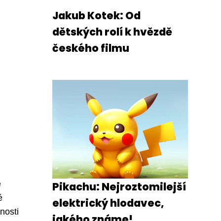
Jakub Kotek: Od
dětských rolí k hvězdě
českého filmu
ě
Pikachu: Nejroztomilejší
é
elektrický hlodavec,
nosti
jakého známe!