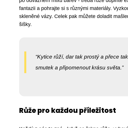
po odvážném mixu barev - třeba růže doplňte e
fantazii a pohrajte si s různými materiály. Vyzk
skleněné vázy. Celek pak můžete doladit mašlem
šišky.
Kytice růží, dar tak prostý a přece t
smutek a připomenout krásu světa.
Růže pro každou příležitost