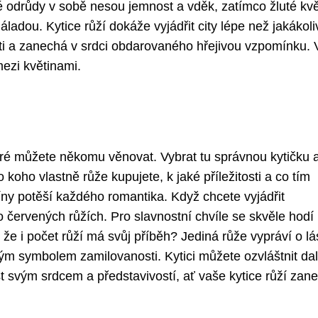
é odrůdy v sobě nesou jemnost a vděk, zatímco žluté kv
áladou. Kytice růží dokáže vyjádřit city lépe než jakákoli
tosti a zanechá v srdci obdarovaného hřejivou vzpomínku.
ezi květinami.
teré můžete někomu věnovat. Vybrat tu správnou kytičku 
 koho vlastně růže kupujete, k jaké příležitosti a co tím
ny potěší každého romantika. Když chcete vyjádřit
červených růžích. Pro slavnostní chvíle se skvěle hodí 
, že i počet růží má svůj příběh? Jediná růže vypráví o l
kým symbolem zamilovanosti. Kytici můžete ozvláštnit da
 svým srdcem a představivostí, ať vaše kytice růží zan