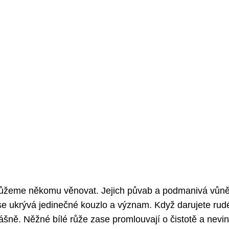
ré můžeme někomu věnovat. Jejich půvab a podmanivá vůn
 se ukrývá jedinečné kouzlo a význam. Když darujete rud
vášně. Něžné bílé růže zase promlouvají o čistotě a nevin