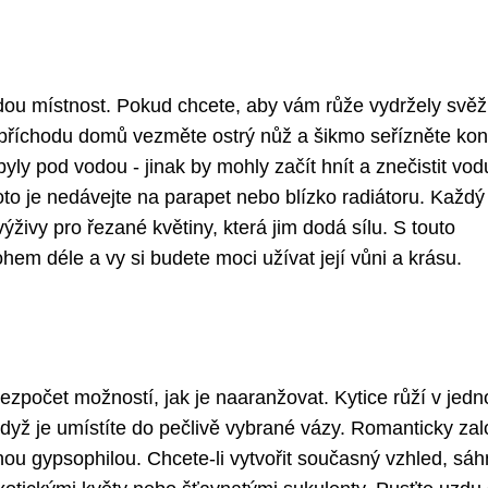
ždou místnost. Pokud chcete, aby vám růže vydržely svěž
o příchodu domů vezměte ostrý nůž a šikmo seřízněte ko
byly pod vodou - jinak by mohly začít hnít a znečistit vod
roto je nedávejte na parapet nebo blízko radiátoru. Každ
ýživy pro řezané květiny, která jim dodá sílu. S touto
em déle a vy si budete moci užívat její vůni a krásu.
ezpočet možností, jak je naaranžovat. Kytice růží v jed
dyž je umístíte do pečlivě vybrané vázy. Romanticky zal
ou gypsophilou. Chcete-li vytvořit současný vzhled, sáh