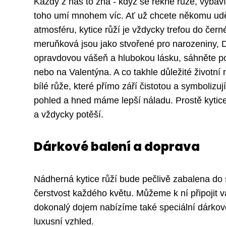
Každý z nás to zná - když se řekne růže, vybaví
toho umí mnohem víc. Ať už chcete někomu uděl
atmosféru, kytice růží je vždycky trefou do če
meruňková jsou jako stvořené pro narozeniny, D
opravdovou vášeň a hlubokou lásku, sáhněte po s
nebo na Valentýna. A co takhle důležité životn
bílé růže, které přímo září čistotou a symbolizu
pohled a hned máme lepší náladu. Prostě kytice
a vždycky potěší.
Dárkové balení a doprava
Nádherná kytice růží bude pečlivě zabalena do 
čerstvost každého květu. Můžeme k ní připojit 
dokonalý dojem nabízíme také speciální dárkové 
luxusní vzhled.