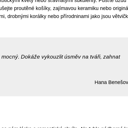
xotickými květy nebo šťavnatými sukulenty. Pusťte uzdu
oušejte proutěné košíky, zajímavou keramiku nebo originá
i, drobnými korálky nebo přírodninami jako jsou větvičk
ak mocný. Dokáže vykouzlit úsměv na tváři, zahnat
Hana Benešo