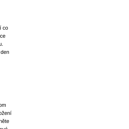
í co
nce
u.
ý den
nom
ožení
něte