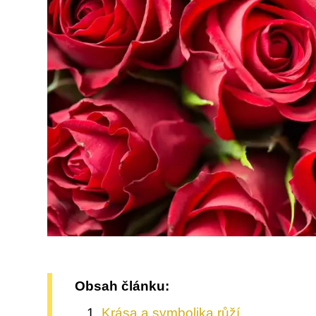
Obsah článku:
Krása a symbolika růží