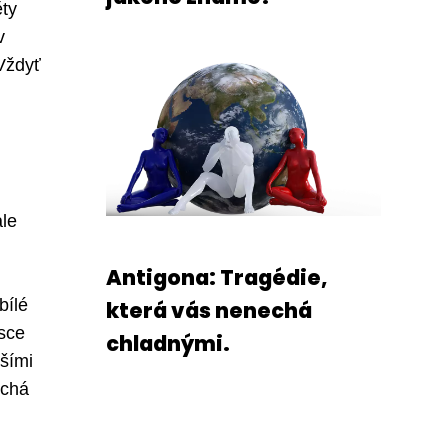
ěty
v
 Vždyť
ale
Antigona: Tragédie,
bílé
která vás nenechá
ásce
chladnými.
lšími
echá