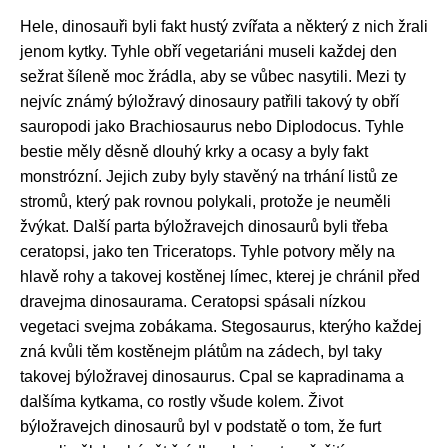
Hele, dinosauři byli fakt hustý zvířata a některý z nich žrali
jenom kytky. Tyhle obří vegetariáni museli každej den
sežrat šíleně moc žrádla, aby se vůbec nasytili. Mezi ty
nejvíc známý býložravý dinosaury patřili takový ty obří
sauropodi jako Brachiosaurus nebo Diplodocus. Tyhle
bestie měly děsně dlouhý krky a ocasy a byly fakt
monstrózní. Jejich zuby byly stavěný na trhání listů ze
stromů, který pak rovnou polykali, protože je neuměli
žvýkat. Další parta býložravejch dinosaurů byli třeba
ceratopsi, jako ten Triceratops. Tyhle potvory měly na
hlavě rohy a takovej kostěnej límec, kterej je chránil před
dravejma dinosaurama. Ceratopsi spásali nízkou
vegetaci svejma zobákama. Stegosaurus, kterýho každej
zná kvůli těm kostěnejm plátům na zádech, byl taky
takovej býložravej dinosaurus. Cpal se kapradinama a
dalšíma kytkama, co rostly všude kolem. Život
býložravejch dinosaurů byl v podstatě o tom, že furt