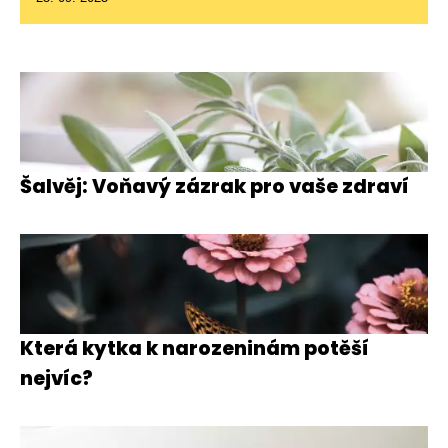
Šalvěj: Voňavý zázrak pro vaše zdraví
Která kytka k narozeninám potěší
nejvíc?