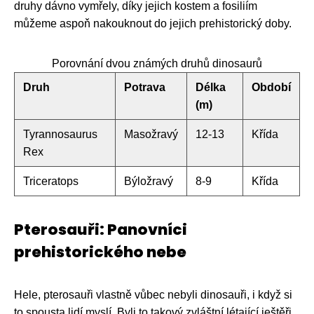
druhy dávno vymřely, díky jejich kostem a fosiliím
můžeme aspoň nakouknout do jejich prehistorický doby.
Porovnání dvou známých druhů dinosaurů
Druh
Potrava
Délka
Období
(m)
Tyrannosaurus
Masožravý
12-13
Křída
Rex
Triceratops
Býložravý
8-9
Křída
Pterosauři: Panovníci
prehistorického nebe
Hele, pterosauři vlastně vůbec nebyli dinosauři, i když si
to spousta lidí myslí. Byli to takový zvláštní létající ještěři,