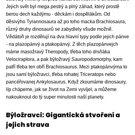
Jejich svět byl mega pestrý a plný záhad, který prostě
berou dech každýmu - děckám i dospělákům. Od
děsivýho Tyrannosaura až po toho macka Brachiosaura,
různý druhy dinosaurů se zabydlely všude možně.
Vědátoři je rozdělují na dva hlavní typy podle jejich pánve
- na plazopánvý a ptakopánvý. Z těch plazopánvejch
máme masožravý Theropody, třeba toho drsňáka
Velociraptora, a pak býložravý Sauropodomorphy, kam
patří třeba ten obří Brachiosaurus. Mezi ptakopánvýma to
jsou samí býložravci, třeba rohatej Triceratops nebo
pancéřovanej Ankylosaurus. Když zkoumáme dinosaury,
líp chápeme, jak se život na Zemi vyvíjel, a můžeme
nakouknout do tý super minulosti naší planety.
Býložravci: Gigantická stvoření a
jejich strava