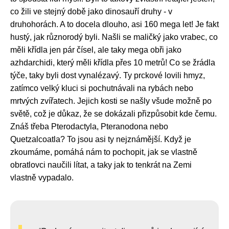
co žili ve stejný době jako dinosauří druhy - v
druhohorách. A to docela dlouho, asi 160 mega let! Je fakt
hustý, jak různorodý byli. Našli se maličký jako vrabec, co
měli křídla jen pár čísel, ale taky mega obři jako
azhdarchidi, který měli křídla přes 10 metrů! Co se žrádla
týče, taky byli dost vynalézavý. Ty prckové lovili hmyz,
zatímco velký kluci si pochutnávali na rybách nebo
mrtvých zvířatech. Jejich kosti se našly všude možně po
světě, což je důkaz, že se dokázali přizpůsobit kde čemu.
Znáš třeba Pterodactyla, Pteranodona nebo
Quetzalcoatla? To jsou asi ty nejznámější. Když je
zkoumáme, pomáhá nám to pochopit, jak se vlastně
obratlovci naučili lítat, a taky jak to tenkrát na Zemi
vlastně vypadalo.