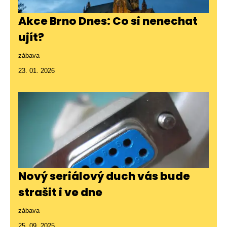
Akce Brno Dnes: Co si nenechat
ujít?
zábava
23. 01. 2026
Nový seriálový duch vás bude
strašit i ve dne
zábava
25. 09. 2025