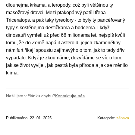
dlouhejma krkama, a teropody, což byli většinou ty
masožravý dravci. Mezi ptakopánvý patřil třeba
Triceratops, a pak taky tyreofory - to byly ty pancéřovaný
typy s kostěnejma destičkama a bodcema. I když
dinosauři vymřeli už před 66 milionama let, nejspíš kvůli
tomu, že do Země napálil asteroid, jejich zkameněliny
nám furt říkají spoustu zajímavýho o tom, jak to tady dřív
vypadalo. Když je zkoumáme, dozvídáme se víc o tom,
jak se život vyvíjel, jak pestrá byla příroda a jak se měnilo
klima.
Našli jste v článku chybu?
Kontaktujte nás
Publikováno: 22. 01. 2025
Kategorie:
zábava