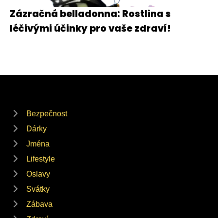
Zázračná belladonna: Rostlina s
léčivými účinky pro vaše zdraví!
Bezpečnost
Dárky
Jména
Lifestyle
Oslavy
Svátky
Zábava