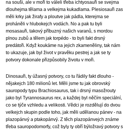
na souši, ale v moři to váleli třeba ichtyosauři se svejma
dlouhejma tělama a velkejma kukadlama. Plesiosauři zas
měli krky jak žirafy a ploutve jak pádla, kterejma se
proháněli v hlubokejch vodách. No a pak tu byli
mosasauři, takový příbuzný našich varanů, s mordou
plnou zubů a tělem jak torpédo - to byli fakt drsný
predátoři. Když koukáme na jejich zkameněliny, tak nám
to ukazuje, jak byl život v pravěku pestrej a jak se ty
potvory dokonale přizpůsobily životu v moři.
Dinosauři, ty úžasný potvory, co tu řádily fakt dlouho -
nějakejch 180 milionů let. Měli jsme tu jak obrovský
sauropody typu Brachiosaurus, tak i drsný masožrouty
jako byl Tyrannosaurus rex, a každej byl něčím speciální,
co se týče vzhledu a velikosti. Vědci je rozdělují do dvou
velkejch skupin podle toho, jak měli udělanou pánev - na
plazopánvý a ptakopánvý. Z těch plazopánvejch známe
třeba sauropodomorfy, což byly ty obří býložravý potvory s