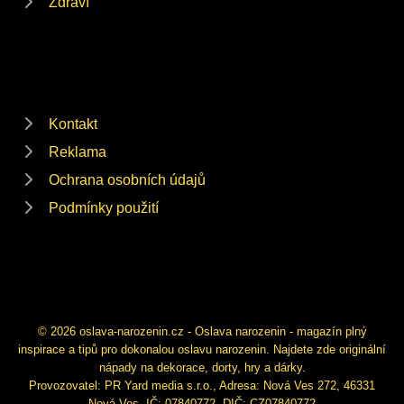
Zdraví
Kontakt
Reklama
Ochrana osobních údajů
Podmínky použití
© 2026 oslava-narozenin.cz - Oslava narozenin - magazín plný
inspirace a tipů pro dokonalou oslavu narozenin. Najdete zde originální
nápady na dekorace, dorty, hry a dárky.
Provozovatel: PR Yard media s.r.o., Adresa: Nová Ves 272, 46331
Nová Ves, IČ: 07840772, DIČ: CZ07840772