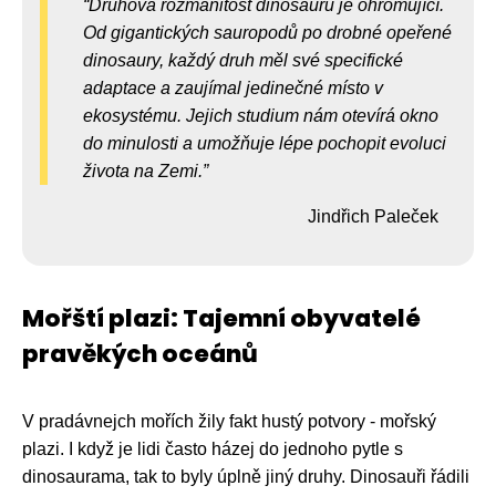
Druhová rozmanitost dinosaurů je ohromující.
Od gigantických sauropodů po drobné opeřené
dinosaury, každý druh měl své specifické
adaptace a zaujímal jedinečné místo v
ekosystému. Jejich studium nám otevírá okno
do minulosti a umožňuje lépe pochopit evoluci
života na Zemi.
Jindřich Paleček
Mořští plazi: Tajemní obyvatelé
pravěkých oceánů
V pradávnejch mořích žily fakt hustý potvory - mořský
plazi. I když je lidi často házej do jednoho pytle s
dinosaurama, tak to byly úplně jiný druhy. Dinosauři řádili