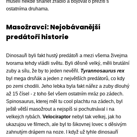
museli někde shánět žrádlo a bojovat o přežití s
ostatníma druhama.
Masožravci: Nejobávanější
predátoři historie
Dinosauři byli fakt hustý predátoři a mezi všema živejma
tvorama tehdy vládli světu. Byli děsně velký, měli brutální
zuby a sílu, že by to jeden nevěřil.
Tyrannosaurus rex
byl mega drsňák a jeden z největších predátorů, co kdy
po zemi chodili. Jeho lebka byla fakt nářez a zuby dlouhý
až 15 čísel - z toho šel všem ostatním mráz po zádech.
Spinosaurus, kterej měl tu cool plachtu na zádech, byl
ještě větší masožrout a nejspíš si pochutnával i na
velkejch rybách.
Velociraptor
nebyl tak velkej, jak ho
ukazujou ve filmech, ale byl to šikovnej lovec s děsivým
zahnutým drápem na noze. I když už tyhle dinosauří