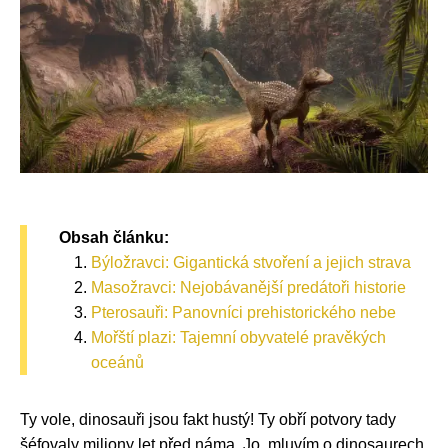
Obsah článku:
Býložravci: Gigantická stvoření a jejich strava
Masožravci: Nejobávanější predátoři historie
Pterosauři: Panovníci prehistorického nebe
Mořští plazi: Tajemní obyvatelé pravěkých
oceánů
Ty vole, dinosauři jsou fakt hustý! Ty obří potvory tady
šéfovaly miliony let před náma. Jo, mluvím o dinosaurech.