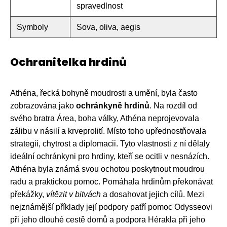
spravedlnost
Symboly
Sova, oliva, aegis
Ochranitelka hrdinů
Athéna, řecká bohyně moudrosti a umění, byla často
zobrazována jako
ochránkyně hrdinů
. Na rozdíl od
svého bratra Área, boha války, Athéna neprojevovala
zálibu v násilí a krveprolití. Místo toho upřednostňovala
strategii, chytrost a diplomacii. Tyto vlastnosti z ní dělaly
ideální ochránkyni pro hrdiny, kteří se ocitli v nesnázích.
Athéna byla známá svou ochotou poskytnout moudrou
radu a praktickou pomoc. Pomáhala hrdinům překonávat
překážky,
vítězit v bitvách
a dosahovat jejich cílů. Mezi
nejznámější příklady její podpory patří pomoc Odysseovi
při jeho dlouhé cestě domů a podpora Hérakla při jeho