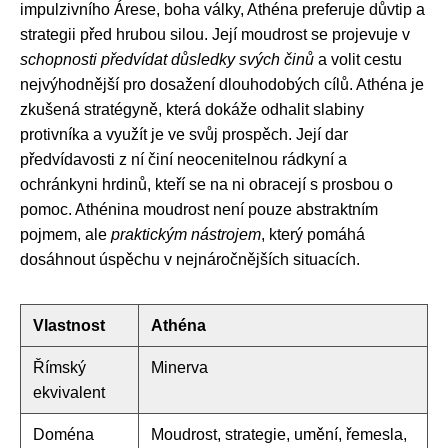
impulzivního Árese, boha války, Athéna preferuje důvtip a
strategii před hrubou silou. Její moudrost se projevuje v
schopnosti předvídat důsledky svých činů
a volit cestu
nejvýhodnější pro dosažení dlouhodobých cílů. Athéna je
zkušená stratégyně, která dokáže odhalit slabiny
protivníka a využít je ve svůj prospěch. Její dar
předvídavosti z ní činí neocenitelnou rádkyní a
ochránkyni hrdinů, kteří se na ni obracejí s prosbou o
pomoc. Athénina moudrost není pouze abstraktním
pojmem, ale
praktickým nástrojem
, který pomáhá
dosáhnout úspěchu v nejnáročnějších situacích.
Vlastnost
Athéna
Římský
Minerva
ekvivalent
Doména
Moudrost, strategie, umění, řemesla,