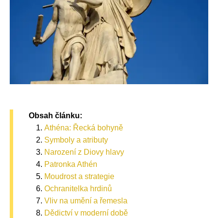
Obsah článku:
Athéna: Řecká bohyně
Symboly a atributy
Narození z Diovy hlavy
Patronka Athén
Moudrost a strategie
Ochranitelka hrdinů
Vliv na umění a řemesla
Dědictví v moderní době