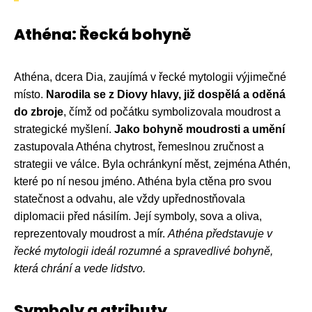
Athéna: Řecká bohyně
Athéna, dcera Dia, zaujímá v řecké mytologii výjimečné
místo.
Narodila se z Diovy hlavy, již dospělá a oděná
do zbroje
, čímž od počátku symbolizovala moudrost a
strategické myšlení.
Jako bohyně moudrosti a umění
zastupovala Athéna chytrost, řemeslnou zručnost a
strategii ve válce. Byla ochránkyní měst, zejména Athén,
které po ní nesou jméno. Athéna byla ctěna pro svou
statečnost a odvahu, ale vždy upřednostňovala
diplomacii před násilím. Její symboly, sova a oliva,
reprezentovaly moudrost a mír.
Athéna představuje v
řecké mytologii ideál rozumné a spravedlivé bohyně,
která chrání a vede lidstvo.
Symboly a atributy