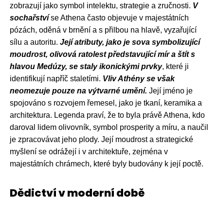
zobrazují jako symbol intelektu, strategie a zručnosti.
V
sochařství
se Athena často objevuje v majestátních
pózách, oděná v brnění a s přilbou na hlavě, vyzařující
sílu a autoritu.
Její atributy, jako je sova symbolizující
moudrost, olivová ratolest představující mír a štít s
hlavou Medúzy, se staly ikonickými prvky
, které ji
identifikují napříč staletími.
Vliv Athény se však
neomezuje pouze na výtvarné umění.
Její jméno je
spojováno s rozvojem řemesel, jako je tkaní, keramika a
architektura. Legenda praví, že to byla právě Athena, kdo
daroval lidem olivovník, symbol prosperity a míru, a naučil
je zpracovávat jeho plody. Její moudrost a strategické
myšlení se odrážejí i v architektuře, zejména v
majestátních chrámech, které byly budovány k její poctě.
Dědictví v moderní době