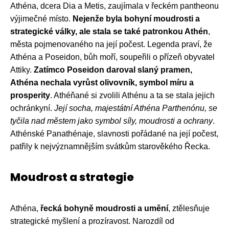
Athéna, dcera Dia a Metis, zaujímala v řeckém pantheonu
výjimečné místo.
Nejenže byla bohyní moudrosti a
strategické války, ale stala se také patronkou Athén
,
města pojmenovaného na její počest. Legenda praví, že
Athéna a Poseidon, bůh moří, soupeřili o přízeň obyvatel
Attiky.
Zatímco Poseidon daroval slaný pramen,
Athéna nechala vyrůst olivovník, symbol míru a
prosperity
. Athéňané si zvolili Athénu a ta se stala jejich
ochránkyní.
Její socha, majestátní Athéna Parthenónu, se
tyčila nad městem jako symbol síly, moudrosti a ochrany
.
Athénské Panathénaje, slavnosti pořádané na její počest,
patřily k nejvýznamnějším svátkům starověkého Řecka.
Moudrost a strategie
Athéna,
řecká bohyně moudrosti a umění
, ztělesňuje
strategické myšlení a prozíravost. Narozdíl od