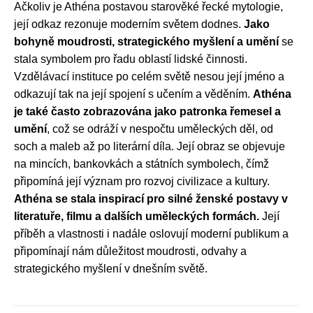
Ačkoliv je Athéna postavou starověké řecké mytologie,
její odkaz rezonuje moderním světem dodnes.
Jako
bohyně moudrosti, strategického myšlení a umění
se
stala symbolem pro řadu oblastí lidské činnosti.
Vzdělávací instituce po celém světě nesou její jméno a
odkazují tak na její spojení s učením a věděním.
Athéna
je také často zobrazována jako patronka řemesel a
umění
, což se odráží v nespočtu uměleckých děl, od
soch a maleb až po literární díla. Její obraz se objevuje
na mincích, bankovkách a státních symbolech, čímž
připomíná její význam pro rozvoj civilizace a kultury.
Athéna se stala inspirací pro silné ženské postavy v
literatuře, filmu a dalších uměleckých formách.
Její
příběh a vlastnosti i nadále oslovují moderní publikum a
připomínají nám důležitost moudrosti, odvahy a
strategického myšlení v dnešním světě.