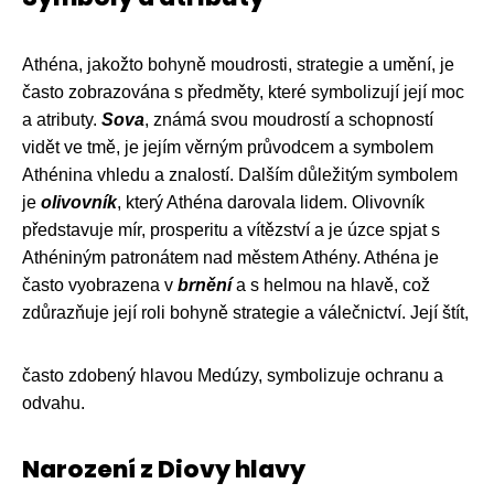
Athéna, jakožto bohyně moudrosti, strategie a umění, je
často zobrazována s předměty, které symbolizují její moc
a atributy.
Sova
, známá svou moudrostí a schopností
vidět ve tmě, je jejím věrným průvodcem a symbolem
Athénina vhledu a znalostí. Dalším důležitým symbolem
je
olivovník
, který Athéna darovala lidem. Olivovník
představuje mír, prosperitu a vítězství a je úzce spjat s
Athéniným patronátem nad městem Athény. Athéna je
často vyobrazena v
brnění
a s helmou na hlavě, což
zdůrazňuje její roli bohyně strategie a válečnictví. Její štít,
často zdobený hlavou Medúzy, symbolizuje ochranu a
odvahu.
Narození z Diovy hlavy