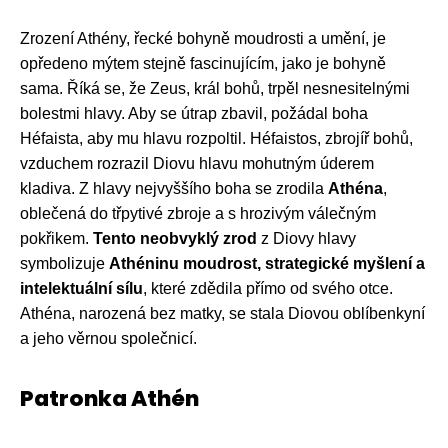
Zrození Athény, řecké bohyně moudrosti a umění, je
opředeno mýtem stejně fascinujícím, jako je bohyně
sama. Říká se, že Zeus, král bohů, trpěl nesnesitelnými
bolestmi hlavy. Aby se útrap zbavil, požádal boha
Héfaista, aby mu hlavu rozpoltil. Héfaistos, zbrojíř bohů,
vzduchem rozrazil Diovu hlavu mohutným úderem
kladiva. Z hlavy nejvyššího boha se zrodila
Athéna
,
oblečená do třpytivé zbroje a s hrozivým válečným
pokřikem.
Tento neobvyklý zrod
z Diovy hlavy
symbolizuje
Athé
ninu moudrost, strategické myšlení a
intelektuální sílu
, které zdědila přímo od svého otce.
Athéna, narozená bez matky, se stala Diovou oblíbenkyní
a jeho věrnou společnicí.
Patronka Athén